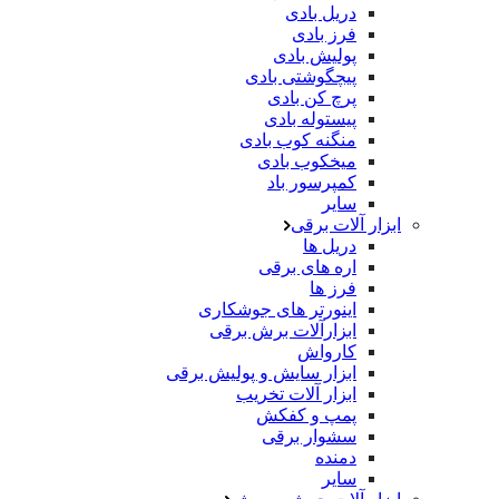
دریل بادی
فرز بادی
پولیش بادی
پیچگوشتی بادی
پرچ کن بادی
پیستوله بادی
منگنه کوب بادی
میخکوب بادی
کمپرسور باد
سایر
ابزار آلات برقی
دریل ها
اره های برقی
فرز ها
اینورتر های جوشکاری
ابزارآلات برش برقی
کارواش
ابزار سایش و پولیش برقی
ابزار آلات تخریب
پمپ و کفکش
سشوار برقی
دمنده
سایر