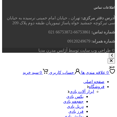
اطلاعات تماس
آدرس دفتر مرکزی:
تهران ، خیابان امام خمینی نرسیده به خیابان
سی تیرکوچه جمشید خواه پاساژ تیموریان طبقه دوم پلاک 209
شماره تماس:
66753861-66753872 021
شماره همراه:
09120249679
© طراحی وب سایت توسط آژانس مدرن مدیا
منو
0
علاقه مندی ها
حساب کاربری
0
سبد خرید
صفحه اصلی
فروشگاه
ابزار آلات بادی
بکس بادی
جغجغه بادی
دریل بادی
فرز بادی
پولیش بادی