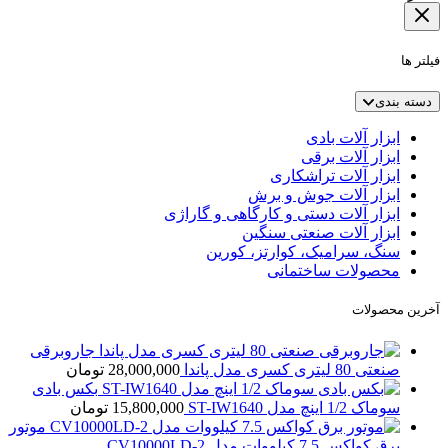
فیلتر ها
دسته بندی
ابزار آلات بادی
ابزار آلات برقی
ابزار آلات تراشکاری
ابزار آلات جوش و برش
ابزار آلات دستی و کارگاهی و گاراژی
ابزار آلات صنعتی سنگین
سنگ، سرامیک، کوارتز، کورین
محصولات ساختمانی
آخرین محصولات
جاروبرقی
صنعتی 80 لیتری کسری مدل پاندا
28,000,000
تومان
بکس بادی
سوماک 1/2 اینچ مدل ST-IW1640
15,800,000
تومان
موتور
برق کواکس 7.5 کیلووات مدل CV10000LD-2