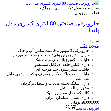
شناسه محصول :
بکس بادی سوماک-1
قطعه اورجینال
جاروبرقی صنعتی 80 لیتری کسری مدل
پاندا
نمره
0
از 5
بدون دیدگاه
جاروبرقی 3 موتور با قابلیت مکش آب و خاک
دارای الکتروموتورهای 2 پروانه هسته بلند فن دار
قابلیت مکش زباله های تر و خشک
دارای فیلتر حلقه ای قابل شستشو
قابلیت فیلتراسیون چند مرحله ای
قابلیت نصب پاکت یکبار مصرف و کیسه دائمی قابل
شستشو
دارای شلنگ تخلیه مایعات و سطل برگردان
مخزن زباله استیل
کالسکه حمل مقاوم و سبک
دارای نشان استاندارد ایران
28,000,000
تومان
افزودن به سبد