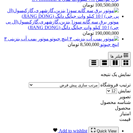
100,500,000
تومان
موتور برق سه گانه سوز[ بنزین،گازشهری،گازکپسول(ال پی
جی) ] 10 کیلو وات جیانگ دانگ (JIANG DONG)
190,000,000
تومان
موتور پمپ آب بنزینی ۳
اینچ جیوتو
8,500,000
تومان
فیلتر ها
نمایش یک نتیجه
ترتیب فروشگاه
نمایش
تصویر
شناسه محصول
محصول
امتیاز
قیمت
Add to wishlist
Quick View