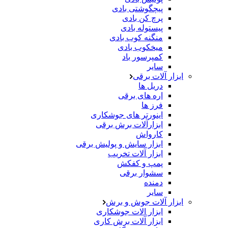
پیچگوشتی بادی
پرچ کن بادی
پیستوله بادی
منگنه کوب بادی
میخکوب بادی
کمپرسور باد
سایر
ابزار آلات برقی
دریل ها
اره های برقی
فرز ها
اینورتر های جوشکاری
ابزارآلات برش برقی
کارواش
ابزار سایش و پولیش برقی
ابزار آلات تخریب
پمپ و کفکش
سشوار برقی
دمنده
سایر
ابزار آلات جوش و برش
ابزار الات جوشکاری
ابزار آلات برش کاری