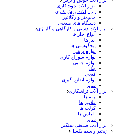
ابزار آلات جوش و برش
ابزار الات جوشکاری
ابزار آلات برش کاری
مانومتر و رگلاتور
دستگاه های صنعتی
ابزار آلات دستی و کارگاهی و گاراژی
آنواع اچار ها
انبر ها
پیچگوشتی ها
لوازم برشی
لوازم سوراخ کاری
لوازم جانبی
جک
قیچی
لوازم اندازه گیری
سایر
ابزار آلات تراشکاری
مته ها
قلاویز ها
کولت ها
الماس ها
سایر
ابزار آلات صنعتی سنگین
زنجیر و سیم بکسل