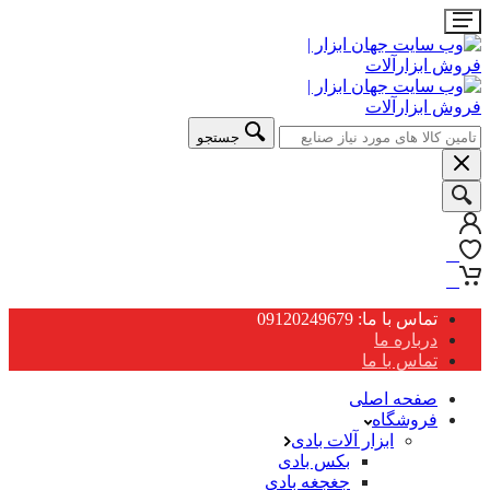
جستجو
0
0
تماس با ما: 09120249679
درباره ما
تماس با ما
صفحه اصلی
فروشگاه
ابزار آلات بادی
بکس بادی
جغجغه بادی