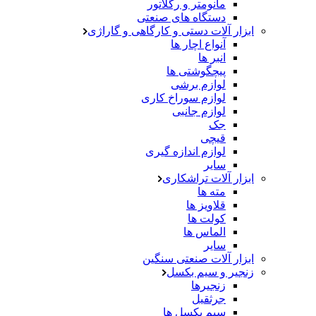
مانومتر و رگلاتور
دستگاه های صنعتی
ابزار آلات دستی و کارگاهی و گاراژی
آنواع اچار ها
انبر ها
پیچگوشتی ها
لوازم برشی
لوازم سوراخ کاری
لوازم جانبی
جک
قیچی
لوازم اندازه گیری
سایر
ابزار آلات تراشکاری
مته ها
قلاویز ها
کولت ها
الماس ها
سایر
ابزار آلات صنعتی سنگین
زنجیر و سیم بکسل
زنجیرها
جرثقیل
سیم بکسل ها