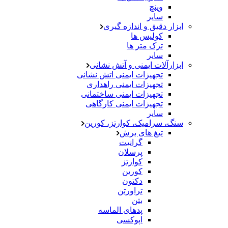
وینچ
سایر
ابزار دقیق و اندازه گیری
کولیس ها
ترک متر ها
سایر
ابزارآلات ایمنی و آتش نشانی
تجهیزات ایمنی اتش نشانی
تجهیزات ایمنی راهداری
تجهیزات ایمنی ساختمانی
تجهیزات ایمنی کارگاهی
سایر
سنگ، سرامیک، کوارتز، کورین
تیغ های برش
گرانیت
پرسلان
کوارتز
کورین
دکتون
تراورتن
بتن
پدهای الماسه
اپوکسی