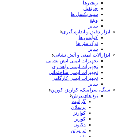
زنجیرها
جرثقیل
سیم بکسل ها
وینچ
سایر
ابزار دقیق و اندازه گیری
کولیس ها
ترک متر ها
سایر
ابزارآلات ایمنی و آتش نشانی
تجهیزات ایمنی اتش نشانی
تجهیزات ایمنی راهداری
تجهیزات ایمنی ساختمانی
تجهیزات ایمنی کارگاهی
سایر
سنگ، سرامیک، کوارتز، کورین
تیغ های برش
گرانیت
پرسلان
کوارتز
کورین
دکتون
تراورتن
بتن