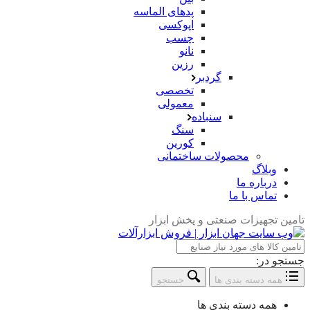
پدهای الماسه
اپوکسی
چسب
نانو
رزین
گردبر
تخصصی
معمولی
سنباده
سنگ
کورین
محصولات ساختمانی
وبلاگ
درباره ما
تماس با ما
تامین تجهیزات صنعتی و پخش ابزار
جستجو در:
همه دسته بندی ها
جستجو
همه دسته بندی ها