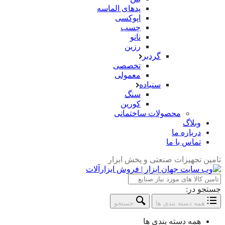
پدهای الماسه
اپوکسی
چسب
نانو
رزین
گردبر
تخصصی
معمولی
سنباده
سنگ
کورین
محصولات ساختمانی
وبلاگ
درباره ما
تماس با ما
تامین تجهیزات صنعتی و پخش ابزار
جستجو در:
همه دسته بندی ها
جستجو
همه دسته بندی ها