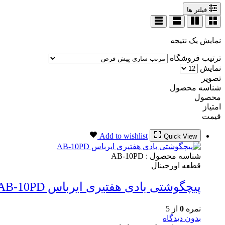
فیلتر ها
نمایش یک نتیجه
ترتیب فروشگاه
نمایش
تصویر
شناسه محصول
محصول
امتیاز
قیمت
Add to wishlist
Quick View
شناسه محصول :
AB-10PD
قطعه اورجینال
پیچگوشتی بادی هفتیری ایرباس AB-10PD
نمره
0
از 5
بدون دیدگاه