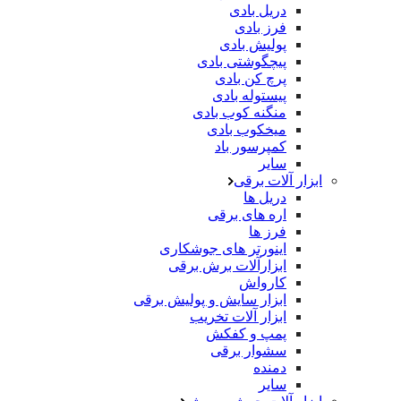
دریل بادی
فرز بادی
پولیش بادی
پیچگوشتی بادی
پرچ کن بادی
پیستوله بادی
منگنه کوب بادی
میخکوب بادی
کمپرسور باد
سایر
ابزار آلات برقی
دریل ها
اره های برقی
فرز ها
اینورتر های جوشکاری
ابزارآلات برش برقی
کارواش
ابزار سایش و پولیش برقی
ابزار آلات تخریب
پمپ و کفکش
سشوار برقی
دمنده
سایر