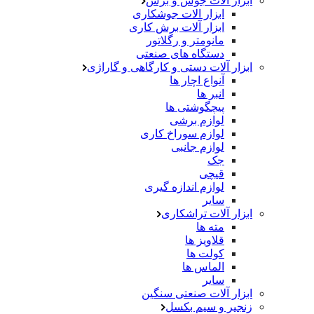
ابزار آلات جوش و برش
ابزار الات جوشکاری
ابزار آلات برش کاری
مانومتر و رگلاتور
دستگاه های صنعتی
ابزار آلات دستی و کارگاهی و گاراژی
آنواع اچار ها
انبر ها
پیچگوشتی ها
لوازم برشی
لوازم سوراخ کاری
لوازم جانبی
جک
قیچی
لوازم اندازه گیری
سایر
ابزار آلات تراشکاری
مته ها
قلاویز ها
کولت ها
الماس ها
سایر
ابزار آلات صنعتی سنگین
زنجیر و سیم بکسل