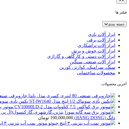
فیلتر ها
دسته بندی
ابزار آلات بادی
ابزار آلات برقی
ابزار آلات تراشکاری
ابزار آلات جوش و برش
ابزار آلات دستی و کارگاهی و گاراژی
ابزار آلات صنعتی سنگین
سنگ، سرامیک، کوارتز، کورین
محصولات ساختمانی
آخرین محصولات
جاروبرقی صنعتی 80 لیتری کسری مد
بکس بادی سوماک 1/2 اینچ مدل 40
موتور برق کواکس 5
دانگ (JIANG DONG)
190,000,000
تومان
موتور پمپ آب بنزینی ۳ اینچ جیوتو