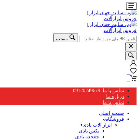
جستجو
0
0
تماس با ما: 09120249679
درباره ما
تماس با ما
صفحه اصلی
فروشگاه
ابزار آلات بادی
بکس بادی
جغجغه بادی