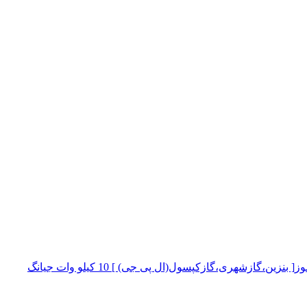
موتور برق سه گانه سوز[ بنزین،گازشهری،گازکپسول(ال پی جی) ] 10 کیلو وات جیانگ