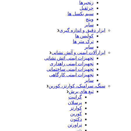
زنجیرها
جرثقیل
سیم بکسل ها
وینچ
سایر
ابزار دقیق و اندازه گیری
کولیس ها
ترک متر ها
سایر
ابزارآلات ایمنی و آتش نشانی
تجهیزات ایمنی اتش نشانی
تجهیزات ایمنی راهداری
تجهیزات ایمنی ساختمانی
تجهیزات ایمنی کارگاهی
سایر
سنگ، سرامیک، کوارتز، کورین
تیغ های برش
گرانیت
پرسلان
کوارتز
کورین
دکتون
تراورتن
بتن