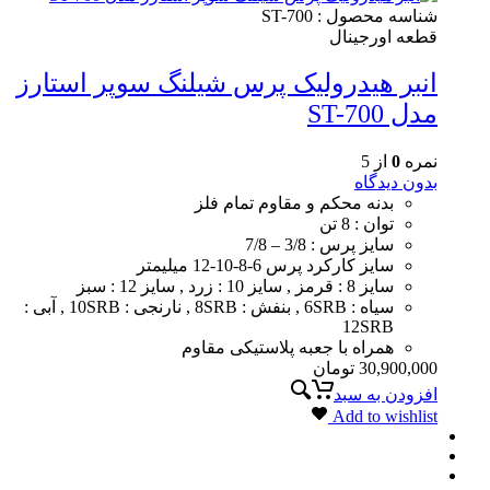
شناسه محصول :
ST-700
قطعه اورجینال
انبر هیدرولیک پرس شیلنگ سوپر استارز
مدل ST-700
نمره
0
از 5
بدون دیدگاه
بدنه محکم و مقاوم تمام فلز
توان : 8 تن
سایز پرس : 3/8 – 7/8
سایز کارکرد پرس 6-8-10-12 میلیمتر
سایز 8 : قرمز , سایز 10 : زرد , سایز 12 : سبز
سیاه : 6SRB , بنفش : 8SRB , نارنجی : 10SRB , آبی :
12SRB
همراه با جعبه پلاستیکی مقاوم
30,900,000
تومان
افزودن به سبد
Add to wishlist