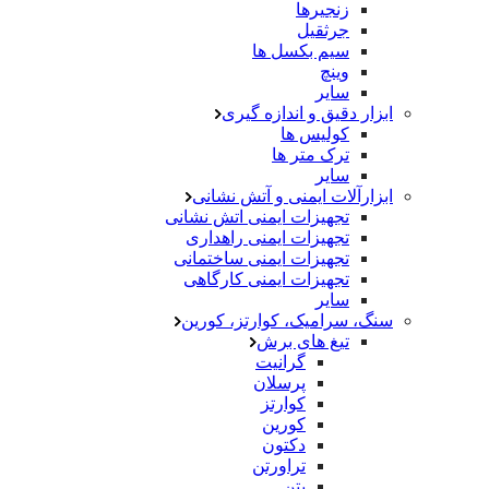
زنجیرها
جرثقیل
سیم بکسل ها
وینچ
سایر
ابزار دقیق و اندازه گیری
کولیس ها
ترک متر ها
سایر
ابزارآلات ایمنی و آتش نشانی
تجهیزات ایمنی اتش نشانی
تجهیزات ایمنی راهداری
تجهیزات ایمنی ساختمانی
تجهیزات ایمنی کارگاهی
سایر
سنگ، سرامیک، کوارتز، کورین
تیغ های برش
گرانیت
پرسلان
کوارتز
کورین
دکتون
تراورتن
بتن