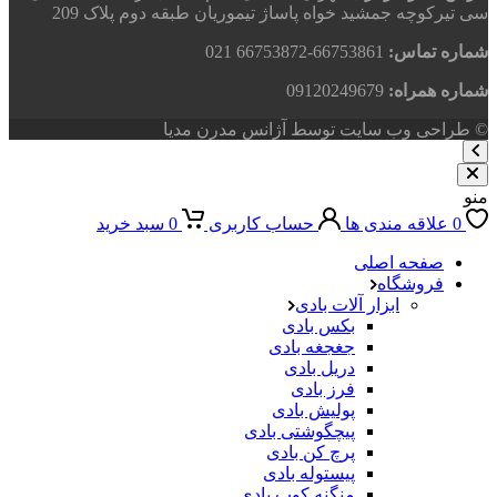
سی تیرکوچه جمشید خواه پاساژ تیموریان طبقه دوم پلاک 209
شماره تماس:
66753861-66753872 021
شماره همراه:
09120249679
© طراحی وب سایت توسط آژانس مدرن مدیا
منو
0
علاقه مندی ها
حساب کاربری
0
سبد خرید
صفحه اصلی
فروشگاه
ابزار آلات بادی
بکس بادی
جغجغه بادی
دریل بادی
فرز بادی
پولیش بادی
پیچگوشتی بادی
پرچ کن بادی
پیستوله بادی
منگنه کوب بادی