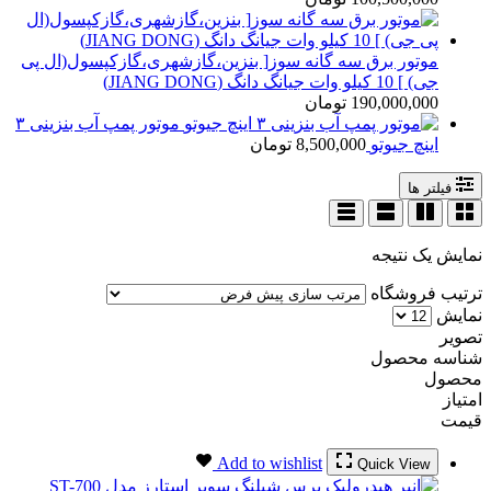
موتور برق سه گانه سوز[ بنزین،گازشهری،گازکپسول(ال پی
جی) ] 10 کیلو وات جیانگ دانگ (JIANG DONG)
190,000,000
تومان
موتور پمپ آب بنزینی ۳
اینچ جیوتو
8,500,000
تومان
فیلتر ها
نمایش یک نتیجه
ترتیب فروشگاه
نمایش
تصویر
شناسه محصول
محصول
امتیاز
قیمت
Add to wishlist
Quick View