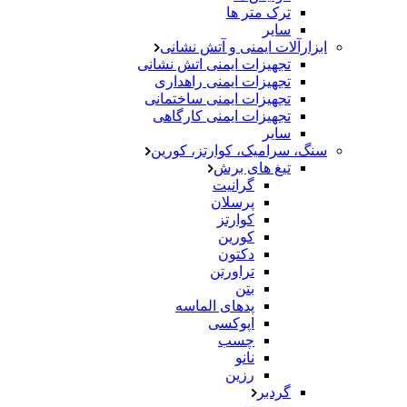
ترک متر ها
سایر
ابزارآلات ایمنی و آتش نشانی
تجهیزات ایمنی اتش نشانی
تجهیزات ایمنی راهداری
تجهیزات ایمنی ساختمانی
تجهیزات ایمنی کارگاهی
سایر
سنگ، سرامیک، کوارتز، کورین
تیغ های برش
گرانیت
پرسلان
کوارتز
کورین
دکتون
تراورتن
بتن
پدهای الماسه
اپوکسی
چسب
نانو
رزین
گردبر