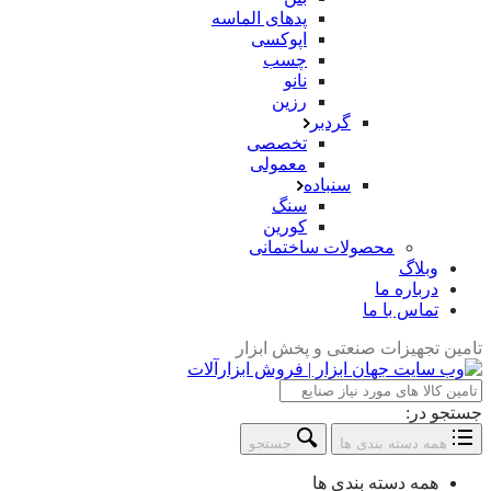
پدهای الماسه
اپوکسی
چسب
نانو
رزین
گردبر
تخصصی
معمولی
سنباده
سنگ
کورین
محصولات ساختمانی
وبلاگ
درباره ما
تماس با ما
تامین تجهیزات صنعتی و پخش ابزار
جستجو در:
همه دسته بندی ها
جستجو
همه دسته بندی ها