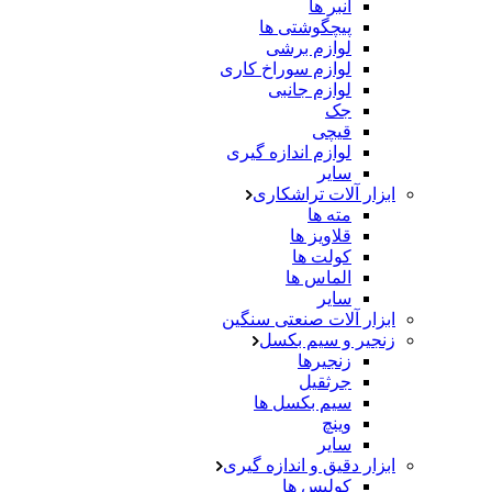
انبر ها
پیچگوشتی ها
لوازم برشی
لوازم سوراخ کاری
لوازم جانبی
جک
قیچی
لوازم اندازه گیری
سایر
ابزار آلات تراشکاری
مته ها
قلاویز ها
کولت ها
الماس ها
سایر
ابزار آلات صنعتی سنگین
زنجیر و سیم بکسل
زنجیرها
جرثقیل
سیم بکسل ها
وینچ
سایر
ابزار دقیق و اندازه گیری
کولیس ها