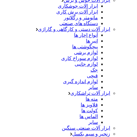
ابزار آلات جوش و برش
ابزار الات جوشکاری
ابزار آلات برش کاری
مانومتر و رگلاتور
دستگاه های صنعتی
ابزار آلات دستی و کارگاهی و گاراژی
آنواع اچار ها
انبر ها
پیچگوشتی ها
لوازم برشی
لوازم سوراخ کاری
لوازم جانبی
جک
قیچی
لوازم اندازه گیری
سایر
ابزار آلات تراشکاری
مته ها
قلاویز ها
کولت ها
الماس ها
سایر
ابزار آلات صنعتی سنگین
زنجیر و سیم بکسل