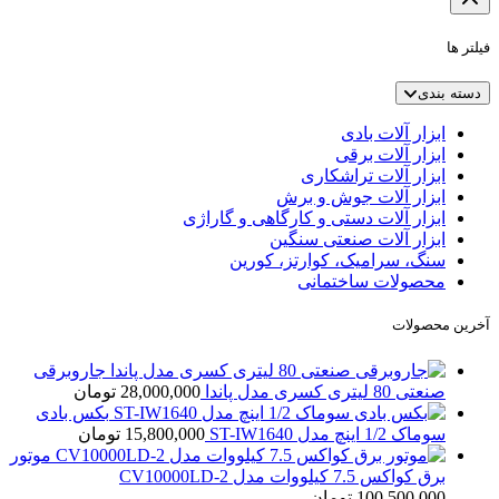
فیلتر ها
دسته بندی
ابزار آلات بادی
ابزار آلات برقی
ابزار آلات تراشکاری
ابزار آلات جوش و برش
ابزار آلات دستی و کارگاهی و گاراژی
ابزار آلات صنعتی سنگین
سنگ، سرامیک، کوارتز، کورین
محصولات ساختمانی
آخرین محصولات
جاروبرقی
صنعتی 80 لیتری کسری مدل پاندا
28,000,000
تومان
بکس بادی
سوماک 1/2 اینچ مدل ST-IW1640
15,800,000
تومان
موتور
برق کواکس 7.5 کیلووات مدل CV10000LD-2
100,500,000
تومان