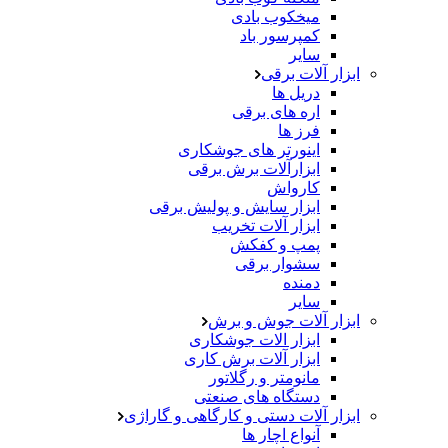
میخکوب بادی
کمپرسور باد
سایر
ابزار آلات برقی
دریل ها
اره های برقی
فرز ها
اینورتر های جوشکاری
ابزارآلات برش برقی
کارواش
ابزار سایش و پولیش برقی
ابزار آلات تخریب
پمپ و کفکش
سشوار برقی
دمنده
سایر
ابزار آلات جوش و برش
ابزار الات جوشکاری
ابزار آلات برش کاری
مانومتر و رگلاتور
دستگاه های صنعتی
ابزار آلات دستی و کارگاهی و گاراژی
آنواع اچار ها