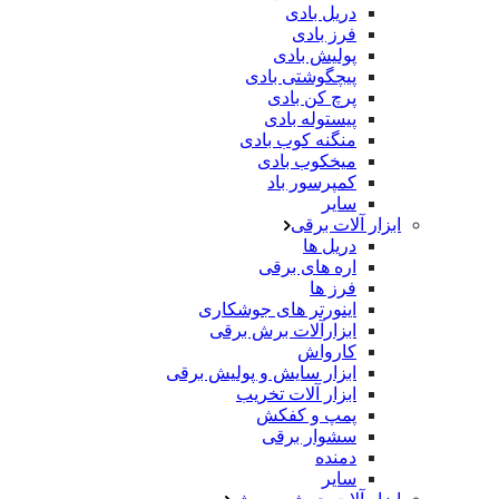
دریل بادی
فرز بادی
پولیش بادی
پیچگوشتی بادی
پرچ کن بادی
پیستوله بادی
منگنه کوب بادی
میخکوب بادی
کمپرسور باد
سایر
ابزار آلات برقی
دریل ها
اره های برقی
فرز ها
اینورتر های جوشکاری
ابزارآلات برش برقی
کارواش
ابزار سایش و پولیش برقی
ابزار آلات تخریب
پمپ و کفکش
سشوار برقی
دمنده
سایر