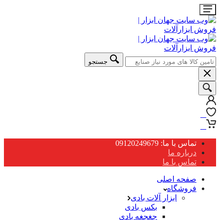
جستجو
0
0
تماس با ما: 09120249679
درباره ما
تماس با ما
صفحه اصلی
فروشگاه
ابزار آلات بادی
بکس بادی
جغجغه بادی