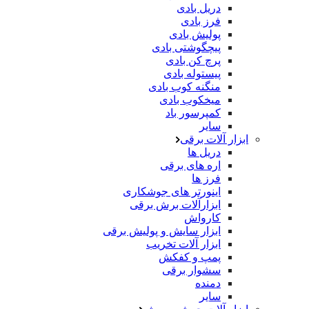
دریل بادی
فرز بادی
پولیش بادی
پیچگوشتی بادی
پرچ کن بادی
پیستوله بادی
منگنه کوب بادی
میخکوب بادی
کمپرسور باد
سایر
ابزار آلات برقی
دریل ها
اره های برقی
فرز ها
اینورتر های جوشکاری
ابزارآلات برش برقی
کارواش
ابزار سایش و پولیش برقی
ابزار آلات تخریب
پمپ و کفکش
سشوار برقی
دمنده
سایر