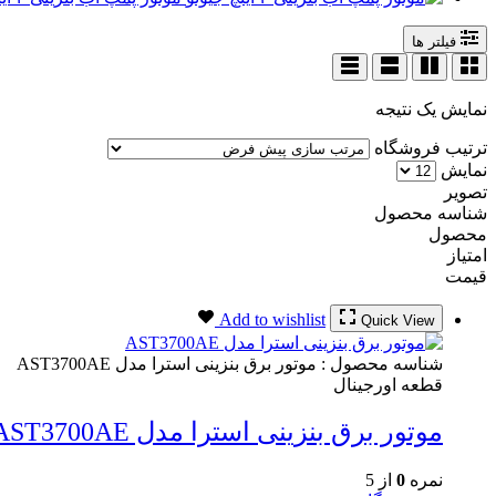
فیلتر ها
نمایش یک نتیجه
ترتیب فروشگاه
نمایش
تصویر
شناسه محصول
محصول
امتیاز
قیمت
Add to wishlist
Quick View
شناسه محصول :
موتور برق بنزینی استرا مدل AST3700AE
قطعه اورجینال
موتور برق بنزینی استرا مدل AST3700AE
نمره
0
از 5