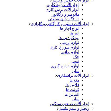
ابزار آلات جوش و برش
ابزار الات جوشکاری
ابزار آلات برش کاری
مانومتر و رگلاتور
دستگاه های صنعتی
ابزار آلات دستی و کارگاهی و گاراژی
آنواع اچار ها
انبر ها
پیچگوشتی ها
لوازم برشی
لوازم سوراخ کاری
لوازم جانبی
جک
قیچی
لوازم اندازه گیری
سایر
ابزار آلات تراشکاری
مته ها
قلاویز ها
کولت ها
الماس ها
سایر
ابزار آلات صنعتی سنگین
زنجیر و سیم بکسل