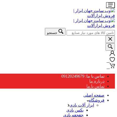
جستجو
0
0
تماس با ما: 09120249679
درباره ما
تماس با ما
صفحه اصلی
فروشگاه
ابزار آلات بادی
بکس بادی
جغجغه بادی