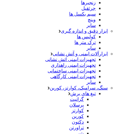
زنجیرها
جرثقیل
سیم بکسل ها
وینچ
سایر
ابزار دقیق و اندازه گیری
کولیس ها
ترک متر ها
سایر
ابزارآلات ایمنی و آتش نشانی
تجهیزات ایمنی اتش نشانی
تجهیزات ایمنی راهداری
تجهیزات ایمنی ساختمانی
تجهیزات ایمنی کارگاهی
سایر
سنگ، سرامیک، کوارتز، کورین
تیغ های برش
گرانیت
پرسلان
کوارتز
کورین
دکتون
تراورتن
بتن