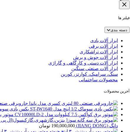
فیلتر ها
دسته بندی
ابزار آلات بادی
ابزار آلات برقی
ابزار آلات تراشکاری
ابزار آلات جوش و برش
ابزار آلات دستی و کارگاهی و گاراژی
ابزار آلات صنعتی سنگین
سنگ، سرامیک، کوارتز، کورین
محصولات ساختمانی
آخرین محصولات
جاروبرقی صنعتی 80 لیتری کسری مد
بکس بادی سوماک 1/2 اینچ مدل 40
موتور برق کواکس 5
دانگ (JIANG DONG)
190,000,000
تومان
موتور پمپ آب بنزینی ۳ اینچ جیوتو