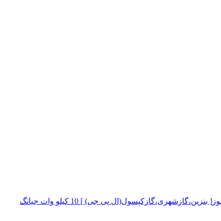
موتور برق سه گانه سوز[ بنزین،گازشهری،گازکپسول(ال پی جی) ] 10 کیلو وات جیانگ