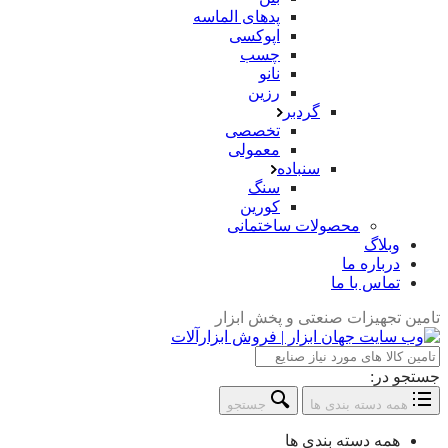
پدهای الماسه
اپوکسی
چسب
نانو
رزین
گردبر
تخصصی
معمولی
سنباده
سنگ
کورین
محصولات ساختمانی
وبلاگ
درباره ما
تماس با ما
تامین تجهیزات صنعتی و پخش ابزار
جستجو در:
همه دسته بندی ها
جستجو
همه دسته بندی ها