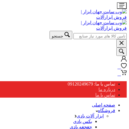
جستجو
0
0
تماس با ما: 09120249679
درباره ما
تماس با ما
صفحه اصلی
فروشگاه
ابزار آلات بادی
بکس بادی
جغجغه بادی