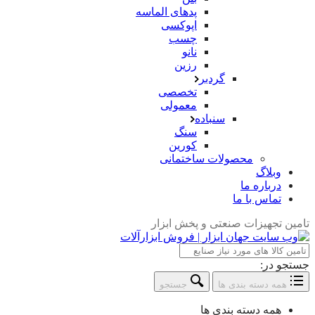
پدهای الماسه
اپوکسی
چسب
نانو
رزین
گردبر
تخصصی
معمولی
سنباده
سنگ
کورین
محصولات ساختمانی
وبلاگ
درباره ما
تماس با ما
تامین تجهیزات صنعتی و پخش ابزار
جستجو در:
همه دسته بندی ها
جستجو
همه دسته بندی ها