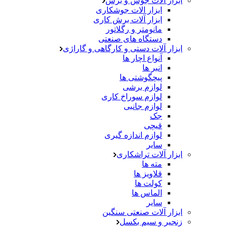
ابزار آلات جوش و برش
ابزار الات جوشکاری
ابزار آلات برش کاری
مانومتر و رگلاتور
دستگاه های صنعتی
ابزار آلات دستی و کارگاهی و گاراژی
آنواع اچار ها
انبر ها
پیچگوشتی ها
لوازم برشی
لوازم سوراخ کاری
لوازم جانبی
جک
قیچی
لوازم اندازه گیری
سایر
ابزار آلات تراشکاری
مته ها
قلاویز ها
کولت ها
الماس ها
سایر
ابزار آلات صنعتی سنگین
زنجیر و سیم بکسل