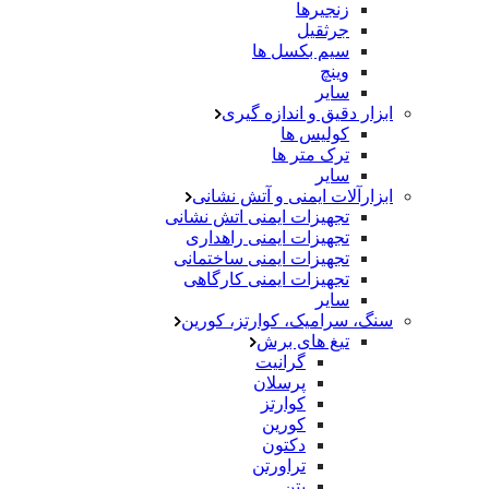
زنجیرها
جرثقیل
سیم بکسل ها
وینچ
سایر
ابزار دقیق و اندازه گیری
کولیس ها
ترک متر ها
سایر
ابزارآلات ایمنی و آتش نشانی
تجهیزات ایمنی اتش نشانی
تجهیزات ایمنی راهداری
تجهیزات ایمنی ساختمانی
تجهیزات ایمنی کارگاهی
سایر
سنگ، سرامیک، کوارتز، کورین
تیغ های برش
گرانیت
پرسلان
کوارتز
کورین
دکتون
تراورتن
بتن