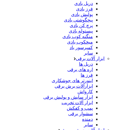
دریل بادی
فرز بادی
پولیش بادی
پیچگوشتی بادی
پرچ کن بادی
پیستوله بادی
منگنه کوب بادی
میخکوب بادی
کمپرسور باد
سایر
ابزار آلات برقی
دریل ها
اره های برقی
فرز ها
اینورتر های جوشکاری
ابزارآلات برش برقی
کارواش
ابزار سایش و پولیش برقی
ابزار آلات تخریب
پمپ و کفکش
سشوار برقی
دمنده
سایر