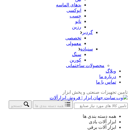
پدهای الماسه
اپوکسی
چسب
نانو
رزین
گردبر
تخصصی
معمولی
سنباده
سنگ
کورین
محصولات ساختمانی
وبلاگ
درباره ما
تماس با ما
تامین تجهیزات صنعتی و پخش ابزار
همه دسته بندی ها
جستجو
جستجو
همه دسته بندی ها
در:
ابزار آلات بادی
ابزار آلات برقی