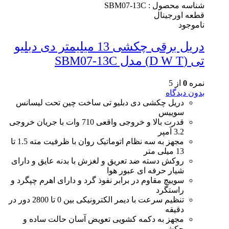
شناسه محصول :
SBM07-13C
قطعه اورجینال
ناموجود
دریل برقی چکشی 13 میلیمتر دی دبلیو
تی (D W T) مدل SBM07-13C
نمره
0
از 5
بدون دیدگاه
دریل چکشی دی دبلیو تی ساخت چین تحت لیسانس
سوییس
قدرت بالا و خروجی واقعی 710 وات با جریان خروجی
3.2 آمپر
مجهز به سه نظام اتوماتیک روان با ظرفیت مته 1.5 تا
13 میلی متر
روکش دسته ضد تعریق و لغزش با بدنه عایق و دارای
شیار حرفه ای عبور هوا
سوییچ مقاوم در برابر نفوذ گرد و دارای اهرم چپگرد و
راستگرد
تنظیم سرعت با دیمر الکترونیکی بین 0 تا 2800 دور در
دقیقه
مجهز به دکمه کشویی تعویض آسان حالت ساده و
چکشی