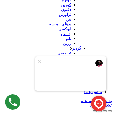
کورین
دکتون
تراورتن
بتن
پدهای الماسه
اپوکسی
چسب
نانو
رزین
گردبر
تخصصی
معمولی
سنباده
سنگ
کورین
محصولات ساختمانی
وبلاگ
درباره ما
تماس با ما
پشتیبانی 24 ساعته
09121234567