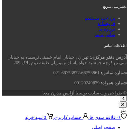
دسترسی سریع
پرداخت مستقیم
فروشگاه
درباره ما
تماس با ما
اطلاعات تماس
آدرس دفتر مرکزی:
تهران ، خیابان امام خمینی نرسیده به خیابان
سی تیرکوچه جمشید خواه پاساژ تیموریان طبقه دوم پلاک 209
شماره تماس:
66753861-66753872 021
شماره همراه:
09120249679
© طراحی وب سایت توسط آژانس مدرن مدیا
منو
0
علاقه مندی ها
حساب کاربری
0
سبد خرید
صفحه اصلی