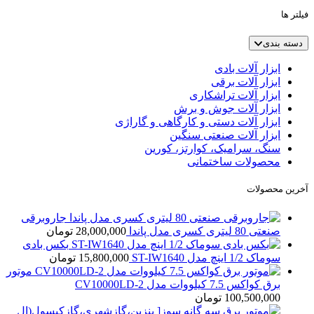
فیلتر ها
دسته بندی
ابزار آلات بادی
ابزار آلات برقی
ابزار آلات تراشکاری
ابزار آلات جوش و برش
ابزار آلات دستی و کارگاهی و گاراژی
ابزار آلات صنعتی سنگین
سنگ، سرامیک، کوارتز، کورین
محصولات ساختمانی
آخرین محصولات
جاروبرقی
صنعتی 80 لیتری کسری مدل پاندا
28,000,000
تومان
بکس بادی
سوماک 1/2 اینچ مدل ST-IW1640
15,800,000
تومان
موتور
برق کواکس 7.5 کیلووات مدل CV10000LD-2
100,500,000
تومان