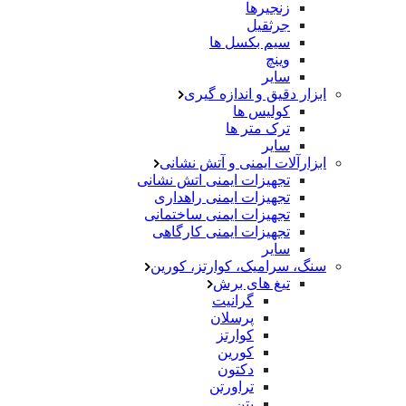
زنجیرها
جرثقیل
سیم بکسل ها
وینچ
سایر
ابزار دقیق و اندازه گیری
کولیس ها
ترک متر ها
سایر
ابزارآلات ایمنی و آتش نشانی
تجهیزات ایمنی اتش نشانی
تجهیزات ایمنی راهداری
تجهیزات ایمنی ساختمانی
تجهیزات ایمنی کارگاهی
سایر
سنگ، سرامیک، کوارتز، کورین
تیغ های برش
گرانیت
پرسلان
کوارتز
کورین
دکتون
تراورتن
بتن