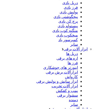
دریل بادی
فرز بادی
پولیش بادی
پیچگوشتی بادی
پرچ کن بادی
پیستوله بادی
منگنه کوب بادی
میخکوب بادی
کمپرسور باد
سایر
ابزار آلات برقی
دریل ها
اره های برقی
فرز ها
اینورتر های جوشکاری
ابزارآلات برش برقی
کارواش
ابزار سایش و پولیش برقی
ابزار آلات تخریب
پمپ و کفکش
سشوار برقی
دمنده
سایر