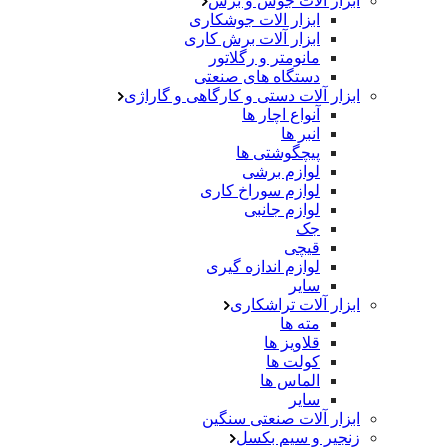
ابزار آلات جوش و برش
ابزار الات جوشکاری
ابزار آلات برش کاری
مانومتر و رگلاتور
دستگاه های صنعتی
ابزار آلات دستی و کارگاهی و گاراژی
آنواع اچار ها
انبر ها
پیچگوشتی ها
لوازم برشی
لوازم سوراخ کاری
لوازم جانبی
جک
قیچی
لوازم اندازه گیری
سایر
ابزار آلات تراشکاری
مته ها
قلاویز ها
کولت ها
الماس ها
سایر
ابزار آلات صنعتی سنگین
زنجیر و سیم بکسل