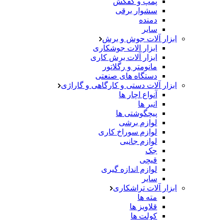
پمپ و کفکش
سشوار برقی
دمنده
سایر
ابزار آلات جوش و برش
ابزار الات جوشکاری
ابزار آلات برش کاری
مانومتر و رگلاتور
دستگاه های صنعتی
ابزار آلات دستی و کارگاهی و گاراژی
آنواع اچار ها
انبر ها
پیچگوشتی ها
لوازم برشی
لوازم سوراخ کاری
لوازم جانبی
جک
قیچی
لوازم اندازه گیری
سایر
ابزار آلات تراشکاری
مته ها
قلاویز ها
کولت ها