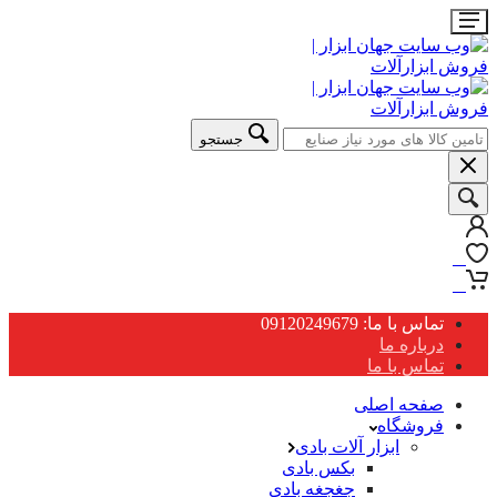
جستجو
0
0
تماس با ما: 09120249679
درباره ما
تماس با ما
صفحه اصلی
فروشگاه
ابزار آلات بادی
بکس بادی
جغجغه بادی