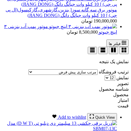
موتور برق سه گانه سوز[ بنزین،گازشهری،گازکپسول(ال پی
جی) ] 10 کیلو وات جیانگ دانگ (JIANG DONG)
190,000,000
تومان
موتور پمپ آب بنزینی ۳
اینچ جیوتو
8,500,000
تومان
فیلتر ها
نمایش یک نتیجه
ترتیب فروشگاه
نمایش
تصویر
شناسه محصول
محصول
امتیاز
قیمت
Add to wishlist
Quick View