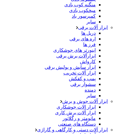
منگنه کوب بادی
میخکوب بادی
کمپرسور باد
سایر
ابزار آلات برقی
دریل ها
اره های برقی
فرز ها
اینورتر های جوشکاری
ابزارآلات برش برقی
کارواش
ابزار سایش و پولیش برقی
ابزار آلات تخریب
پمپ و کفکش
سشوار برقی
دمنده
سایر
ابزار آلات جوش و برش
ابزار الات جوشکاری
ابزار آلات برش کاری
مانومتر و رگلاتور
دستگاه های صنعتی
ابزار آلات دستی و کارگاهی و گاراژی