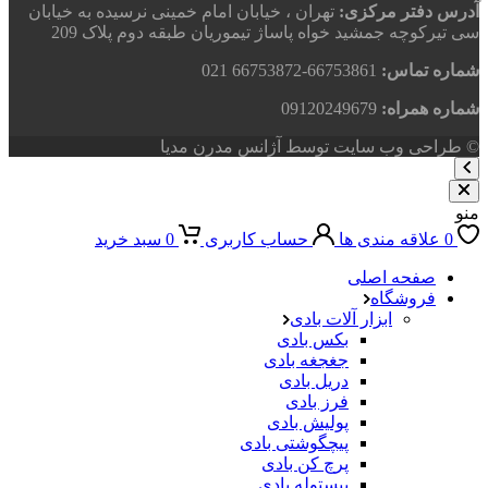
آدرس دفتر مرکزی:
تهران ، خیابان امام خمینی نرسیده به خیابان
سی تیرکوچه جمشید خواه پاساژ تیموریان طبقه دوم پلاک 209
شماره تماس:
66753861-66753872 021
شماره همراه:
09120249679
© طراحی وب سایت توسط آژانس مدرن مدیا
منو
0
علاقه مندی ها
حساب کاربری
0
سبد خرید
صفحه اصلی
فروشگاه
ابزار آلات بادی
بکس بادی
جغجغه بادی
دریل بادی
فرز بادی
پولیش بادی
پیچگوشتی بادی
پرچ کن بادی
پیستوله بادی