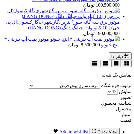
100,500,000
تومان
موتور برق سه گانه سوز[ بنزین،گازشهری،گازکپسول(ال پی
جی) ] 10 کیلو وات جیانگ دانگ (JIANG DONG)
190,000,000
تومان
موتور پمپ آب بنزینی ۳
اینچ جیوتو
8,500,000
تومان
فیلتر ها
نمایش یک نتیجه
ترتیب فروشگاه
نمایش
تصویر
شناسه محصول
محصول
امتیاز
قیمت
Add to wishlist
Quick View