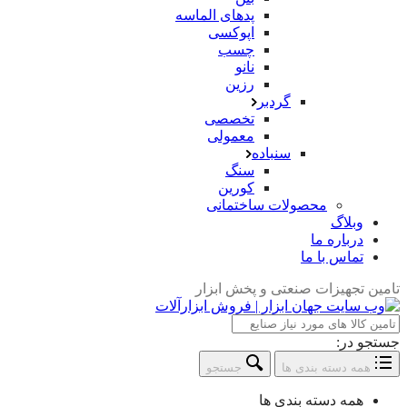
پدهای الماسه
اپوکسی
چسب
نانو
رزین
گردبر
تخصصی
معمولی
سنباده
سنگ
کورین
محصولات ساختمانی
وبلاگ
درباره ما
تماس با ما
تامین تجهیزات صنعتی و پخش ابزار
جستجو در:
همه دسته بندی ها
جستجو
همه دسته بندی ها