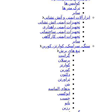
کولیس ها
ترک متر ها
سایر
ابزارآلات ایمنی و آتش نشانی
تجهیزات ایمنی اتش نشانی
تجهیزات ایمنی راهداری
تجهیزات ایمنی ساختمانی
تجهیزات ایمنی کارگاهی
سایر
سنگ، سرامیک، کوارتز، کورین
تیغ های برش
گرانیت
پرسلان
کوارتز
کورین
دکتون
تراورتن
بتن
پدهای الماسه
اپوکسی
چسب
نانو
رزین