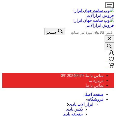
جستجو
0
0
تماس با ما: 09120249679
درباره ما
تماس با ما
صفحه اصلی
فروشگاه
ابزار آلات بادی
بکس بادی
جغجغه بادی