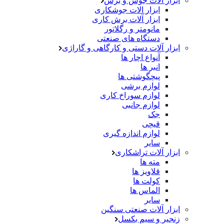
ابزار آلات جوش و برش
ابزار الات جوشکاری
ابزار آلات برش کاری
مانومتر و رگلاتور
دستگاه های صنعتی
ابزار آلات دستی و کارگاهی و گاراژی
آنواع اچار ها
انبر ها
پیچگوشتی ها
لوازم برشی
لوازم سوراخ کاری
لوازم جانبی
جک
قیچی
لوازم اندازه گیری
سایر
ابزار آلات تراشکاری
مته ها
قلاویز ها
کولت ها
الماس ها
سایر
ابزار آلات صنعتی سنگین
زنجیر و سیم بکسل