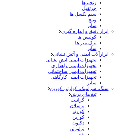
زنجیرها
جرثقیل
سیم بکسل ها
وینچ
سایر
ابزار دقیق و اندازه گیری
کولیس ها
ترک متر ها
سایر
ابزارآلات ایمنی و آتش نشانی
تجهیزات ایمنی اتش نشانی
تجهیزات ایمنی راهداری
تجهیزات ایمنی ساختمانی
تجهیزات ایمنی کارگاهی
سایر
سنگ، سرامیک، کوارتز، کورین
تیغ های برش
گرانیت
پرسلان
کوارتز
کورین
دکتون
تراورتن
بتن