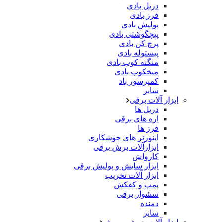
دریل بادی
فرز بادی
پولیش بادی
پیچگوشتی بادی
پرچ کن بادی
پیستوله بادی
منگنه کوب بادی
میخکوب بادی
کمپرسور باد
سایر
ابزار آلات برقی
دریل ها
اره های برقی
فرز ها
اینورتر های جوشکاری
ابزارآلات برش برقی
کارواش
ابزار سایش و پولیش برقی
ابزار آلات تخریب
پمپ و کفکش
سشوار برقی
دمنده
سایر