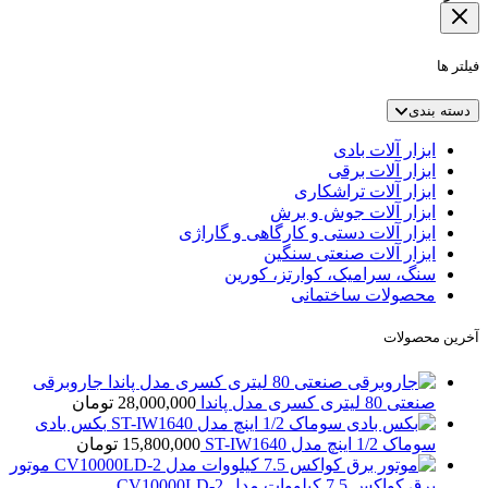
فیلتر ها
دسته بندی
ابزار آلات بادی
ابزار آلات برقی
ابزار آلات تراشکاری
ابزار آلات جوش و برش
ابزار آلات دستی و کارگاهی و گاراژی
ابزار آلات صنعتی سنگین
سنگ، سرامیک، کوارتز، کورین
محصولات ساختمانی
آخرین محصولات
جاروبرقی
صنعتی 80 لیتری کسری مدل پاندا
28,000,000
تومان
بکس بادی
سوماک 1/2 اینچ مدل ST-IW1640
15,800,000
تومان
موتور
برق کواکس 7.5 کیلووات مدل CV10000LD-2