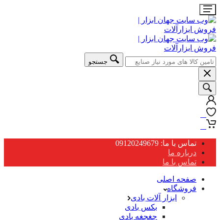
جستجو
0
0
تماس با ما: 09120249679
درباره ما
تماس با ما
صفحه اصلی
فروشگاه
ابزار آلات بادی
بکس بادی
جغجغه بادی