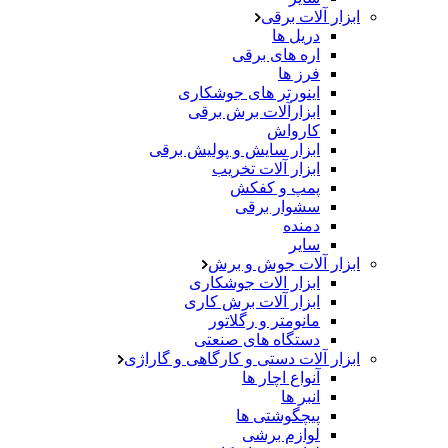
ابزار آلات برقی
دریل ها
اره های برقی
فرز ها
اینورتر های جوشکاری
ابزارآلات برش برقی
کارواش
ابزار سایش و پولیش برقی
ابزار آلات تخریب
پمپ و کفکش
سشوار برقی
دمنده
سایر
ابزار آلات جوش و برش
ابزار الات جوشکاری
ابزار آلات برش کاری
مانومتر و رگلاتور
دستگاه های صنعتی
ابزار آلات دستی و کارگاهی و گاراژی
آنواع اچار ها
انبر ها
پیچگوشتی ها
لوازم برشی