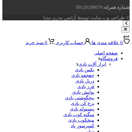
شماره همراه:
09120249679
© طراحی وب سایت توسط آژانس مدرن مدیا
منو
0
علاقه مندی ها
حساب کاربری
0
سبد خرید
صفحه اصلی
فروشگاه
ابزار آلات بادی
بکس بادی
جغجغه بادی
دریل بادی
فرز بادی
پولیش بادی
پیچگوشتی بادی
پرچ کن بادی
پیستوله بادی
منگنه کوب بادی
میخکوب بادی
کمپرسور باد
سایر