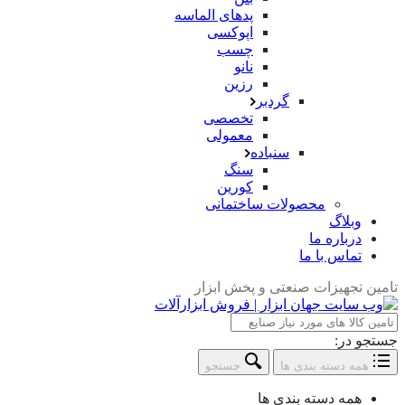
پدهای الماسه
اپوکسی
چسب
نانو
رزین
گردبر
تخصصی
معمولی
سنباده
سنگ
کورین
محصولات ساختمانی
وبلاگ
درباره ما
تماس با ما
تامین تجهیزات صنعتی و پخش ابزار
جستجو در:
همه دسته بندی ها
جستجو
همه دسته بندی ها