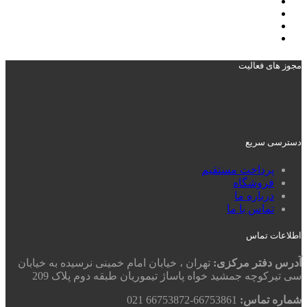
مجوز های فعالیت
دسترسی سریع
پرداخت مستقیم
فروشگاه
درباره ما
تماس با ما
اطلاعات تماس
آدرس دفتر مرکزی:
تهران ، خیابان امام خمینی نرسیده به خیابان
سی تیرکوچه جمشید خواه پاساژ تیموریان طبقه دوم پلاک 209
شماره تماس:
66753861-66753872 021