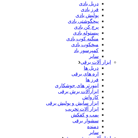
دریل بادی
فرز بادی
پولیش بادی
پیچگوشتی بادی
پرچ کن بادی
پیستوله بادی
منگنه کوب بادی
میخکوب بادی
کمپرسور باد
سایر
ابزار آلات برقی
دریل ها
اره های برقی
فرز ها
اینورتر های جوشکاری
ابزارآلات برش برقی
کارواش
ابزار سایش و پولیش برقی
ابزار آلات تخریب
پمپ و کفکش
سشوار برقی
دمنده
سایر