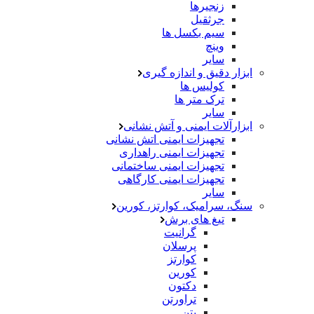
زنجیرها
جرثقیل
سیم بکسل ها
وینچ
سایر
ابزار دقیق و اندازه گیری
کولیس ها
ترک متر ها
سایر
ابزارآلات ایمنی و آتش نشانی
تجهیزات ایمنی اتش نشانی
تجهیزات ایمنی راهداری
تجهیزات ایمنی ساختمانی
تجهیزات ایمنی کارگاهی
سایر
سنگ، سرامیک، کوارتز، کورین
تیغ های برش
گرانیت
پرسلان
کوارتز
کورین
دکتون
تراورتن
بتن