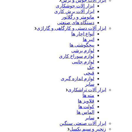
ابزار آلات جوش و برش
ابزار الات جوشکاری
ابزار آلات برش کاری
مانومتر و رگلاتور
دستگاه های صنعتی
ابزار آلات دستی و کارگاهی و گاراژی
آنواع اچار ها
انبر ها
پیچگوشتی ها
لوازم برشی
لوازم سوراخ کاری
لوازم جانبی
جک
قیچی
لوازم اندازه گیری
سایر
ابزار آلات تراشکاری
مته ها
قلاویز ها
کولت ها
الماس ها
سایر
ابزار آلات صنعتی سنگین
زنجیر و سیم بکسل