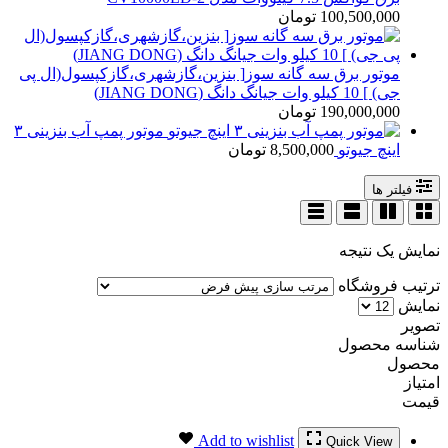
100,500,000
تومان
موتور برق سه گانه سوز[ بنزین،گازشهری،گازکپسول(ال پی
جی) ] 10 کیلو وات جیانگ دانگ (JIANG DONG)
190,000,000
تومان
موتور پمپ آب بنزینی ۳
اینچ جیوتو
8,500,000
تومان
فیلتر ها
نمایش یک نتیجه
ترتیب فروشگاه
نمایش
تصویر
شناسه محصول
محصول
امتیاز
قیمت
Add to wishlist
Quick View