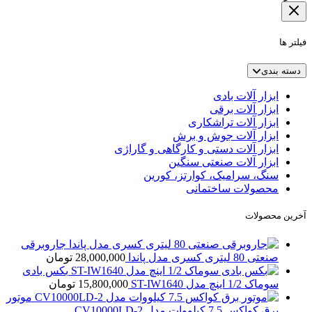
فیلتر ها
دسته بندی
ابزار آلات بادی
ابزار آلات برقی
ابزار آلات تراشکاری
ابزار آلات جوش و برش
ابزار آلات دستی و کارگاهی و گاراژی
ابزار آلات صنعتی سنگین
سنگ، سرامیک، کوارتز، کورین
محصولات ساختمانی
آخرین محصولات
جاروبرقی
صنعتی 80 لیتری کسری مدل پاندا
28,000,000
تومان
بکس بادی
سوماک 1/2 اینچ مدل ST-IW1640
15,800,000
تومان
موتور
برق کواکس 7.5 کیلووات مدل CV10000LD-2