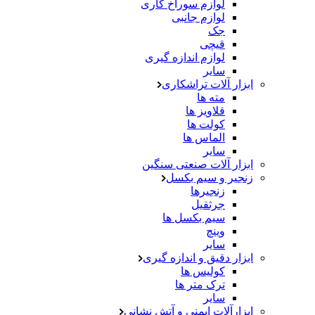
لوازم سوراخ کاری
لوازم جانبی
جک
قیچی
لوازم اندازه گیری
سایر
ابزار آلات تراشکاری
مته ها
قلاویز ها
کولت ها
الماس ها
سایر
ابزار آلات صنعتی سنگین
زنجیر و سیم بکسل
زنجیرها
جرثقیل
سیم بکسل ها
وینچ
سایر
ابزار دقیق و اندازه گیری
کولیس ها
ترک متر ها
سایر
ابزارآلات ایمنی و آتش نشانی