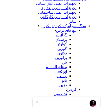
تجهیزات ایمنی اتش نشانی
تجهیزات ایمنی راهداری
تجهیزات ایمنی ساختمانی
تجهیزات ایمنی کارگاهی
سایر
سنگ، سرامیک، کوارتز، کورین
تیغ های برش
گرانیت
پرسلان
کوارتز
کورین
دکتون
تراورتن
بتن
پدهای الماسه
اپوکسی
چسب
نانو
رزین
گردبر
تخصصی
معمولی
سنباده