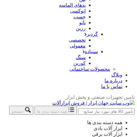
پدهای الماسه
اپوکسی
چسب
نانو
رزین
گردبر
تخصصی
معمولی
سنباده
سنگ
کورین
محصولات ساختمانی
وبلاگ
درباره ما
تماس با ما
تامین تجهیزات صنعتی و پخش ابزار
همه دسته بندی ها
جستجو
جستجو
همه دسته بندی ها
در:
ابزار آلات بادی
ابزار آلات برقی