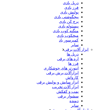
دریل بادی
فرز بادی
پولیش بادی
پیچگوشتی بادی
پرچ کن بادی
پیستوله بادی
منگنه کوب بادی
میخکوب بادی
کمپرسور باد
سایر
ابزار آلات برقی
دریل ها
اره های برقی
فرز ها
اینورتر های جوشکاری
ابزارآلات برش برقی
کارواش
ابزار سایش و پولیش برقی
ابزار آلات تخریب
پمپ و کفکش
سشوار برقی
دمنده
سایر