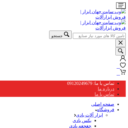
جستجو
0
0
تماس با ما: 09120249679
درباره ما
تماس با ما
صفحه اصلی
فروشگاه
ابزار آلات بادی
بکس بادی
جغجغه بادی