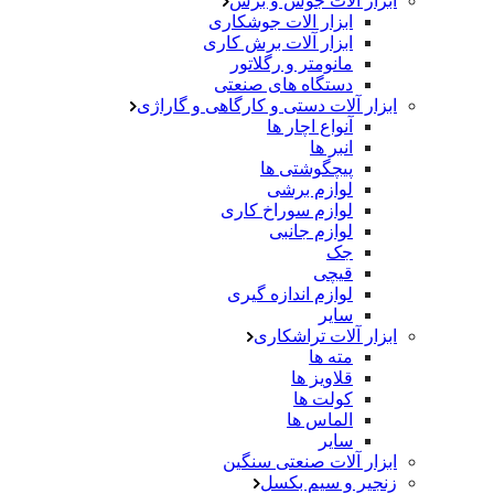
ابزار آلات جوش و برش
ابزار الات جوشکاری
ابزار آلات برش کاری
مانومتر و رگلاتور
دستگاه های صنعتی
ابزار آلات دستی و کارگاهی و گاراژی
آنواع اچار ها
انبر ها
پیچگوشتی ها
لوازم برشی
لوازم سوراخ کاری
لوازم جانبی
جک
قیچی
لوازم اندازه گیری
سایر
ابزار آلات تراشکاری
مته ها
قلاویز ها
کولت ها
الماس ها
سایر
ابزار آلات صنعتی سنگین
زنجیر و سیم بکسل