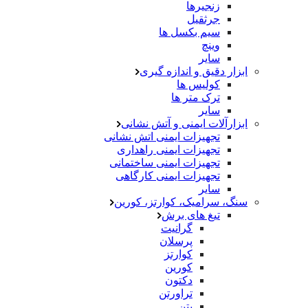
زنجیرها
جرثقیل
سیم بکسل ها
وینچ
سایر
ابزار دقیق و اندازه گیری
کولیس ها
ترک متر ها
سایر
ابزارآلات ایمنی و آتش نشانی
تجهیزات ایمنی اتش نشانی
تجهیزات ایمنی راهداری
تجهیزات ایمنی ساختمانی
تجهیزات ایمنی کارگاهی
سایر
سنگ، سرامیک، کوارتز، کورین
تیغ های برش
گرانیت
پرسلان
کوارتز
کورین
دکتون
تراورتن
بتن