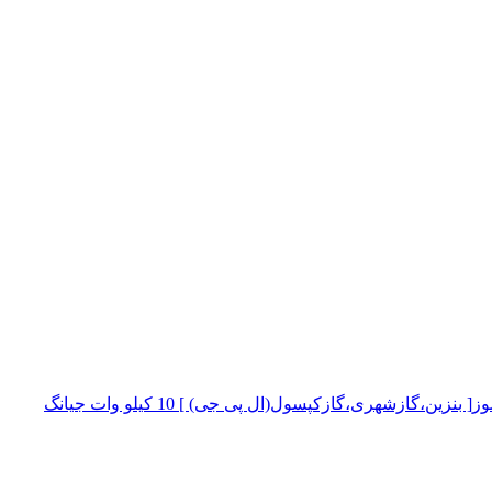
موتور برق سه گانه سوز[ بنزین،گازشهری،گازکپسول(ال پی جی) ] 10 کیلو وات جیانگ