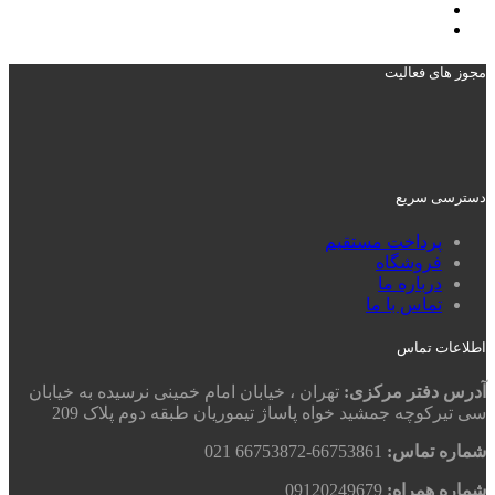
مجوز های فعالیت
دسترسی سریع
پرداخت مستقیم
فروشگاه
درباره ما
تماس با ما
اطلاعات تماس
آدرس دفتر مرکزی:
تهران ، خیابان امام خمینی نرسیده به خیابان
سی تیرکوچه جمشید خواه پاساژ تیموریان طبقه دوم پلاک 209
شماره تماس:
66753861-66753872 021
شماره همراه:
09120249679