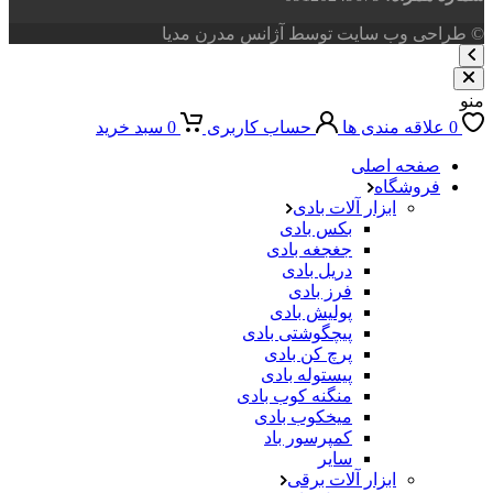
© طراحی وب سایت توسط آژانس مدرن مدیا
منو
0
علاقه مندی ها
حساب کاربری
0
سبد خرید
صفحه اصلی
فروشگاه
ابزار آلات بادی
بکس بادی
جغجغه بادی
دریل بادی
فرز بادی
پولیش بادی
پیچگوشتی بادی
پرچ کن بادی
پیستوله بادی
منگنه کوب بادی
میخکوب بادی
کمپرسور باد
سایر
ابزار آلات برقی