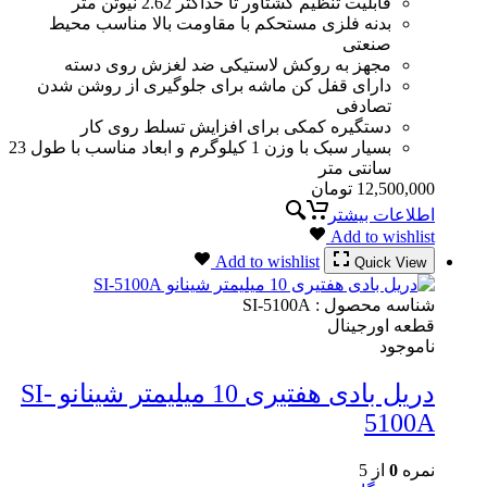
قابلیت تنظیم گشتاور تا حداکثر 2.62 نیوتن متر
بدنه فلزی مستحکم با مقاومت بالا مناسب محیط
صنعتی
مجهز به روکش لاستیکی ضد لغزش روی دسته
دارای قفل کن ماشه برای جلوگیری از روشن شدن
تصادفی
دستگیره کمکی برای افزایش تسلط روی کار
بسیار سبک با وزن 1 کیلوگرم و ابعاد مناسب با طول 23
سانتی متر
12,500,000
تومان
اطلاعات بیشتر
Add to wishlist
Add to wishlist
Quick View
شناسه محصول :
SI-5100A
قطعه اورجینال
ناموجود
دریل بادی هفتیری 10 میلیمتر شینانو SI-
5100A
نمره
0
از 5