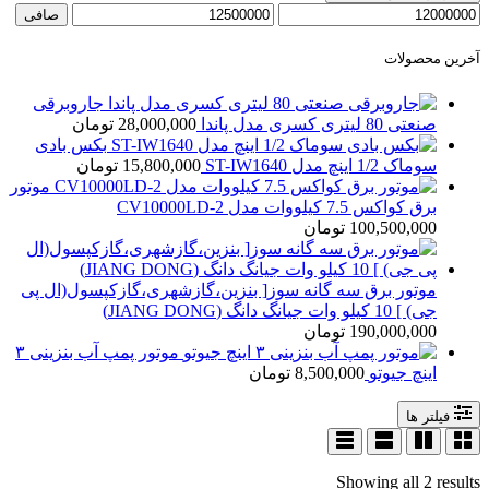
حداقل
حداكثر
صافی
قیمت
قيمت
آخرین محصولات
جاروبرقی
صنعتی 80 لیتری کسری مدل پاندا
28,000,000
تومان
بکس بادی
سوماک 1/2 اینچ مدل ST-IW1640
15,800,000
تومان
موتور
برق کواکس 7.5 کیلووات مدل CV10000LD-2
100,500,000
تومان
موتور برق سه گانه سوز[ بنزین،گازشهری،گازکپسول(ال پی
جی) ] 10 کیلو وات جیانگ دانگ (JIANG DONG)
190,000,000
تومان
موتور پمپ آب بنزینی ۳
اینچ جیوتو
8,500,000
تومان
فیلتر ها
Showing all 2 results