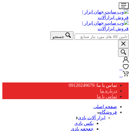
جستجو
0
0
تماس با ما: 09120249679
درباره ما
تماس با ما
صفحه اصلی
فروشگاه
ابزار آلات بادی
بکس بادی
جغجغه بادی