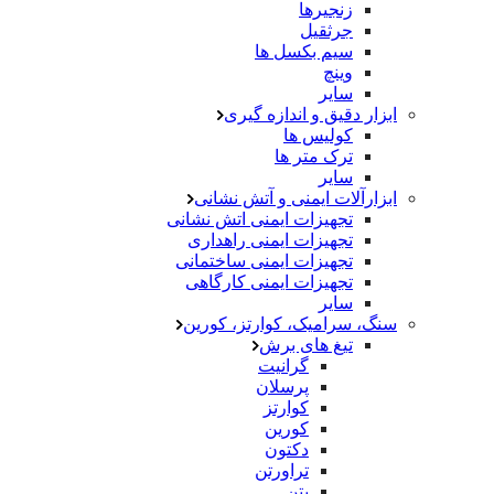
زنجیرها
جرثقیل
سیم بکسل ها
وینچ
سایر
ابزار دقیق و اندازه گیری
کولیس ها
ترک متر ها
سایر
ابزارآلات ایمنی و آتش نشانی
تجهیزات ایمنی اتش نشانی
تجهیزات ایمنی راهداری
تجهیزات ایمنی ساختمانی
تجهیزات ایمنی کارگاهی
سایر
سنگ، سرامیک، کوارتز، کورین
تیغ های برش
گرانیت
پرسلان
کوارتز
کورین
دکتون
تراورتن
بتن