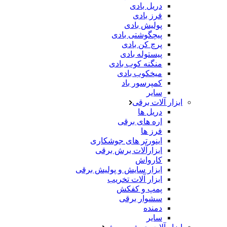
دریل بادی
فرز بادی
پولیش بادی
پیچگوشتی بادی
پرچ کن بادی
پیستوله بادی
منگنه کوب بادی
میخکوب بادی
کمپرسور باد
سایر
ابزار آلات برقی
دریل ها
اره های برقی
فرز ها
اینورتر های جوشکاری
ابزارآلات برش برقی
کارواش
ابزار سایش و پولیش برقی
ابزار آلات تخریب
پمپ و کفکش
سشوار برقی
دمنده
سایر