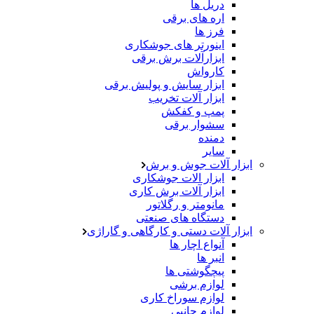
دریل ها
اره های برقی
فرز ها
اینورتر های جوشکاری
ابزارآلات برش برقی
کارواش
ابزار سایش و پولیش برقی
ابزار آلات تخریب
پمپ و کفکش
سشوار برقی
دمنده
سایر
ابزار آلات جوش و برش
ابزار الات جوشکاری
ابزار آلات برش کاری
مانومتر و رگلاتور
دستگاه های صنعتی
ابزار آلات دستی و کارگاهی و گاراژی
آنواع اچار ها
انبر ها
پیچگوشتی ها
لوازم برشی
لوازم سوراخ کاری
لوازم جانبی