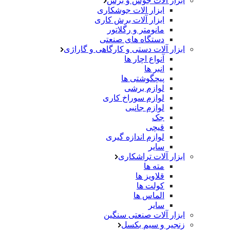
ابزار آلات جوش و برش
ابزار الات جوشکاری
ابزار آلات برش کاری
مانومتر و رگلاتور
دستگاه های صنعتی
ابزار آلات دستی و کارگاهی و گاراژی
آنواع اچار ها
انبر ها
پیچگوشتی ها
لوازم برشی
لوازم سوراخ کاری
لوازم جانبی
جک
قیچی
لوازم اندازه گیری
سایر
ابزار آلات تراشکاری
مته ها
قلاویز ها
کولت ها
الماس ها
سایر
ابزار آلات صنعتی سنگین
زنجیر و سیم بکسل