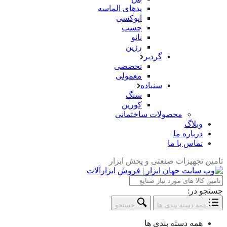
پدهای الماسه
اپوکسی
چسب
نانو
رزین
گردبر
تخصصی
معمولی
سنباده
سنگ
کورین
محصولات ساختمانی
وبلاگ
درباره ما
تماس با ما
تامین تجهیزات صنعتی و پخش ابزار
جستجو در:
همه دسته بندی ها
جستجو
همه دسته بندی ها