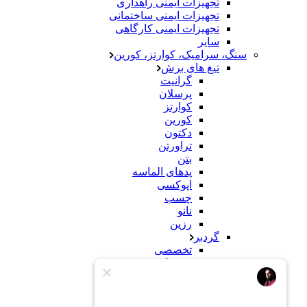
تجهیزات ایمنی راهداری
تجهیزات ایمنی ساختمانی
تجهیزات ایمنی کارگاهی
سایر
سنگ، سرامیک، کوارتز، کورین
تیغ های برش
گرانیت
پرسلان
کوارتز
کورین
دکتون
تراورتن
بتن
پدهای الماسه
اپوکسی
چسب
نانو
رزین
گردبر
تخصصی
معمولی
سنباده
سنگ
کورین