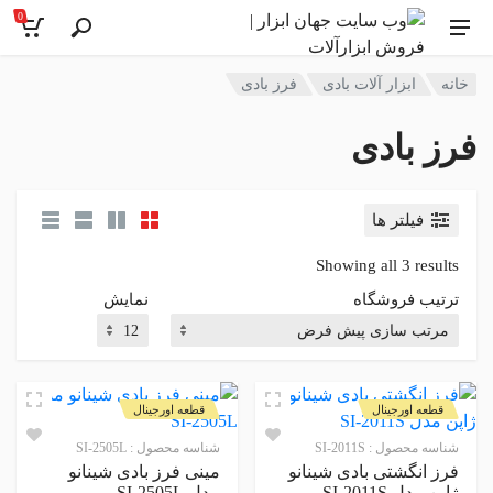
0
خانه
ابزار آلات بادی
فرز بادی
فرز بادی
فیلتر ها
Showing all 3 results
ترتیب فروشگاه
نمایش
قطعه اورجینال
قطعه اورجینال
شناسه محصول :
SI-2011S
شناسه محصول :
SI-2505L
فرز انگشتی بادی شینانو
مینی فرز بادی شینانو
ژاپن مدل SI-2011S
مدل SI-2505L