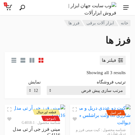
0
خانه
ابزار آلات برقی
فرز ها
فرز ها
فیلتر ها
Showing all 3 results
ترتیب فروشگاه
نمایش
قطعه اورجینال
غیر اصل
ناموجود
شناسه محصول :
G4018-1
مینی فرز جی آر تی مدل
شناسه محصول :
کیت مینی فرز و
دریل شارژی
G4116