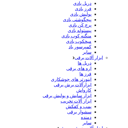
دریل بادی
فرز بادی
پولیش بادی
پیچگوشتی بادی
پرچ کن بادی
پیستوله بادی
منگنه کوب بادی
میخکوب بادی
کمپرسور باد
سایر
ابزار آلات برقی
دریل ها
اره های برقی
فرز ها
اینورتر های جوشکاری
ابزارآلات برش برقی
کارواش
ابزار سایش و پولیش برقی
ابزار آلات تخریب
پمپ و کفکش
سشوار برقی
دمنده
سایر