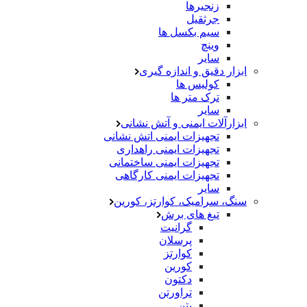
زنجیرها
جرثقیل
سیم بکسل ها
وینچ
سایر
ابزار دقیق و اندازه گیری
کولیس ها
ترک متر ها
سایر
ابزارآلات ایمنی و آتش نشانی
تجهیزات ایمنی اتش نشانی
تجهیزات ایمنی راهداری
تجهیزات ایمنی ساختمانی
تجهیزات ایمنی کارگاهی
سایر
سنگ، سرامیک، کوارتز، کورین
تیغ های برش
گرانیت
پرسلان
کوارتز
کورین
دکتون
تراورتن
بتن