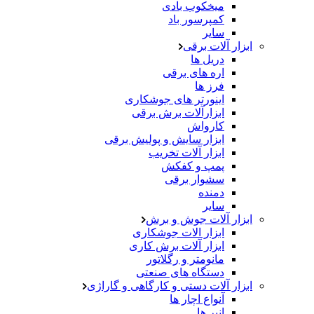
میخکوب بادی
کمپرسور باد
سایر
ابزار آلات برقی
دریل ها
اره های برقی
فرز ها
اینورتر های جوشکاری
ابزارآلات برش برقی
کارواش
ابزار سایش و پولیش برقی
ابزار آلات تخریب
پمپ و کفکش
سشوار برقی
دمنده
سایر
ابزار آلات جوش و برش
ابزار الات جوشکاری
ابزار آلات برش کاری
مانومتر و رگلاتور
دستگاه های صنعتی
ابزار آلات دستی و کارگاهی و گاراژی
آنواع اچار ها
انبر ها