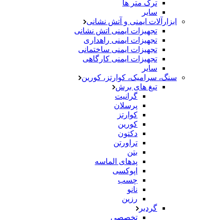
ترک متر ها
سایر
ابزارآلات ایمنی و آتش نشانی
تجهیزات ایمنی اتش نشانی
تجهیزات ایمنی راهداری
تجهیزات ایمنی ساختمانی
تجهیزات ایمنی کارگاهی
سایر
سنگ، سرامیک، کوارتز، کورین
تیغ های برش
گرانیت
پرسلان
کوارتز
کورین
دکتون
تراورتن
بتن
پدهای الماسه
اپوکسی
چسب
نانو
رزین
گردبر
تخصصی