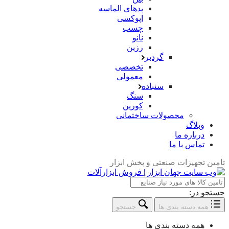
پدهای الماسه
اپوکسی
چسب
نانو
رزین
گردبر
تخصصی
معمولی
سنباده
سنگ
کورین
محصولات ساختمانی
وبلاگ
درباره ما
تماس با ما
تامین تجهیزات صنعتی و پخش ابزار
جستجو در:
همه دسته بندی ها
جستجو
همه دسته بندی ها