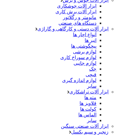
ابزار آلات جوش و برش
ابزار الات جوشکاری
ابزار آلات برش کاری
مانومتر و رگلاتور
دستگاه های صنعتی
ابزار آلات دستی و کارگاهی و گاراژی
آنواع اچار ها
انبر ها
پیچگوشتی ها
لوازم برشی
لوازم سوراخ کاری
لوازم جانبی
جک
قیچی
لوازم اندازه گیری
سایر
ابزار آلات تراشکاری
مته ها
قلاویز ها
کولت ها
الماس ها
سایر
ابزار آلات صنعتی سنگین
زنجیر و سیم بکسل