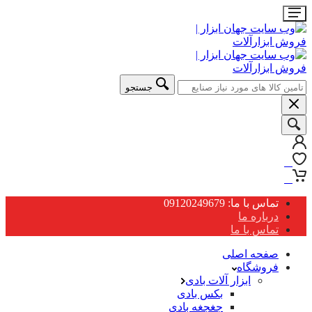
جستجو
0
0
تماس با ما: 09120249679
درباره ما
تماس با ما
صفحه اصلی
فروشگاه
ابزار آلات بادی
بکس بادی
جغجغه بادی