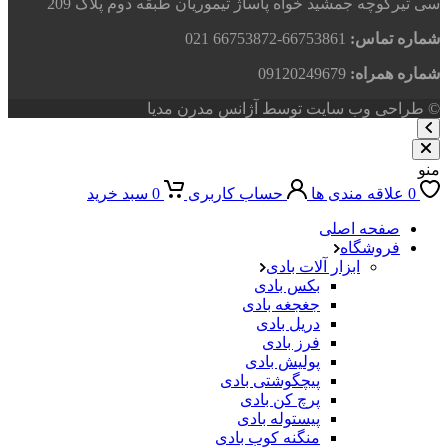
سی تیرکوچه جمشید خواه پاساژ تیموریان طبقه دوم پلاک 209
شماره تماس:
66753861-66753872 021
شماره همراه:
09120249679
© طراحی وب سایت توسط آژانس مدرن مدیا
منو
0
علاقه مندی ها
حساب کاربری
0
سبد خرید
صفحه اصلی
فروشگاه
ابزار آلات بادی
بکس بادی
جغجغه بادی
دریل بادی
فرز بادی
پولیش بادی
پیچگوشتی بادی
پرچ کن بادی
پیستوله بادی
منگنه کوب بادی