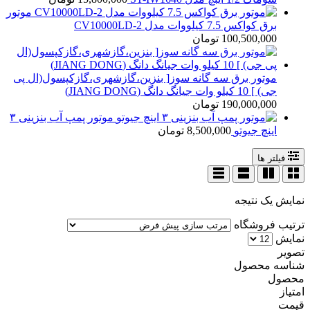
موتور
برق کواکس 7.5 کیلووات مدل CV10000LD-2
100,500,000
تومان
موتور برق سه گانه سوز[ بنزین،گازشهری،گازکپسول(ال پی
جی) ] 10 کیلو وات جیانگ دانگ (JIANG DONG)
190,000,000
تومان
موتور پمپ آب بنزینی ۳
اینچ جیوتو
8,500,000
تومان
فیلتر ها
نمایش یک نتیجه
ترتیب فروشگاه
نمایش
تصویر
شناسه محصول
محصول
امتیاز
قیمت