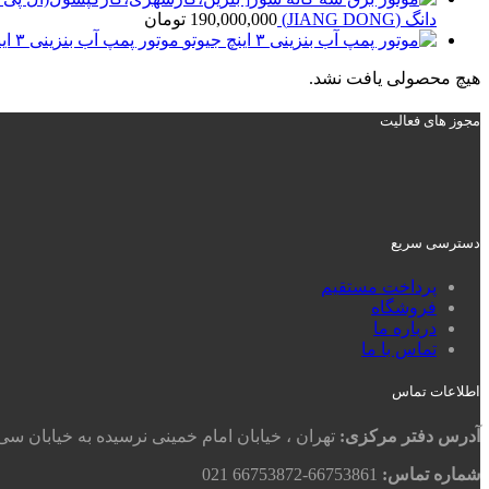
دانگ (JIANG DONG)
190,000,000
تومان
موتور پمپ آب بنزینی ۳ اینچ جیوتو
هیچ محصولی یافت نشد.
مجوز های فعالیت
دسترسی سریع
پرداخت مستقیم
فروشگاه
درباره ما
تماس با ما
اطلاعات تماس
آدرس دفتر مرکزی:
تهران ، خیابان امام خمینی نرسیده به خیابان سی 
شماره تماس:
66753861-66753872 021