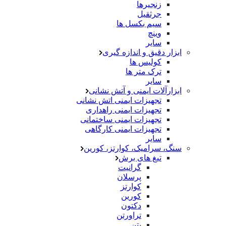
زنجیرها
جرثقیل
سیم بکسل ها
وینچ
سایر
ابزار دقیق و اندازه گیری
کولیس ها
ترک متر ها
سایر
ابزارآلات ایمنی و آتش نشانی
تجهیزات ایمنی اتش نشانی
تجهیزات ایمنی راهداری
تجهیزات ایمنی ساختمانی
تجهیزات ایمنی کارگاهی
سایر
سنگ، سرامیک، کوارتز، کورین
تیغ های برش
گرانیت
پرسلان
کوارتز
کورین
دکتون
تراورتن
بتن