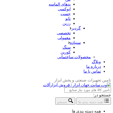
پدهای الماسه
اپوکسی
چسب
نانو
رزین
گردبر
تخصصی
معمولی
سنباده
سنگ
کورین
محصولات ساختمانی
وبلاگ
درباره ما
تماس با ما
تامین تجهیزات صنعتی و پخش ابزار
جستجو در:
همه دسته بندی ها
جستجو
همه دسته بندی ها