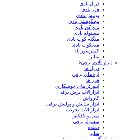
دریل بادی
فرز بادی
پولیش بادی
پیچگوشتی بادی
پرچ کن بادی
پیستوله بادی
منگنه کوب بادی
میخکوب بادی
کمپرسور باد
سایر
ابزار آلات برقی
دریل ها
اره های برقی
فرز ها
اینورتر های جوشکاری
ابزارآلات برش برقی
کارواش
ابزار سایش و پولیش برقی
ابزار آلات تخریب
پمپ و کفکش
سشوار برقی
دمنده
سایر