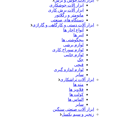
ابزار آلات جوش و برش
ابزار الات جوشکاری
ابزار آلات برش کاری
مانومتر و رگلاتور
دستگاه های صنعتی
ابزار آلات دستی و کارگاهی و گاراژی
آنواع اچار ها
انبر ها
پیچگوشتی ها
لوازم برشی
لوازم سوراخ کاری
لوازم جانبی
جک
قیچی
لوازم اندازه گیری
سایر
ابزار آلات تراشکاری
مته ها
قلاویز ها
کولت ها
الماس ها
سایر
ابزار آلات صنعتی سنگین
زنجیر و سیم بکسل