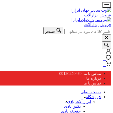
جستجو
0
0
تماس با ما: 09120249679
درباره ما
تماس با ما
صفحه اصلی
فروشگاه
ابزار آلات بادی
بکس بادی
جغجغه بادی