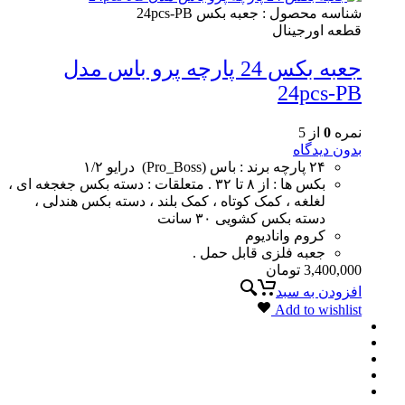
شناسه محصول :
جعبه بکس 24pcs-PB
قطعه اورجینال
جعبه بکس 24 پارچه پرو باس مدل
24pcs-PB
نمره
0
از 5
بدون دیدگاه
۲۴ پارچه برند : باس (Pro_Boss) درایو ۱/۲
بکس ها : از ۸ تا ۳۲ . متعلقات : دسته بکس جغجغه ای ،
لغلغه ، کمک کوتاه ، کمک بلند ، دسته بکس هندلی ،
دسته بکس کشویی ۳۰ سانت
کروم وانادیوم
جعبه فلزی قابل حمل .
3,400,000
تومان
افزودن به سبد
Add to wishlist