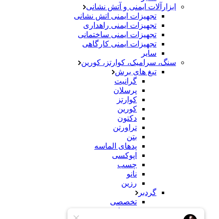
ابزارآلات ایمنی و آتش نشانی
تجهیزات ایمنی اتش نشانی
تجهیزات ایمنی راهداری
تجهیزات ایمنی ساختمانی
تجهیزات ایمنی کارگاهی
سایر
سنگ، سرامیک، کوارتز، کورین
تیغ های برش
گرانیت
پرسلان
کوارتز
کورین
دکتون
تراورتن
بتن
پدهای الماسه
اپوکسی
چسب
نانو
رزین
گردبر
تخصصی
معمولی