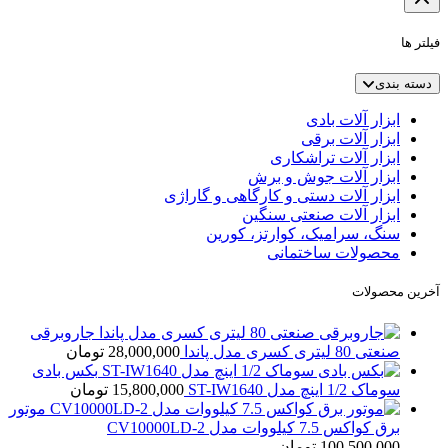
فیلتر ها
دسته بندی
ابزار آلات بادی
ابزار آلات برقی
ابزار آلات تراشکاری
ابزار آلات جوش و برش
ابزار آلات دستی و کارگاهی و گاراژی
ابزار آلات صنعتی سنگین
سنگ، سرامیک، کوارتز، کورین
محصولات ساختمانی
آخرین محصولات
جاروبرقی
صنعتی 80 لیتری کسری مدل پاندا
28,000,000
تومان
بکس بادی
سوماک 1/2 اینچ مدل ST-IW1640
15,800,000
تومان
موتور
برق کواکس 7.5 کیلووات مدل CV10000LD-2
100,500,000
تومان