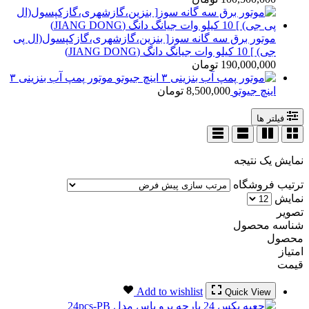
موتور برق سه گانه سوز[ بنزین،گازشهری،گازکپسول(ال پی
جی) ] 10 کیلو وات جیانگ دانگ (JIANG DONG)
190,000,000
تومان
موتور پمپ آب بنزینی ۳
اینچ جیوتو
8,500,000
تومان
فیلتر ها
نمایش یک نتیجه
ترتیب فروشگاه
نمایش
تصویر
شناسه محصول
محصول
امتیاز
قیمت
Add to wishlist
Quick View