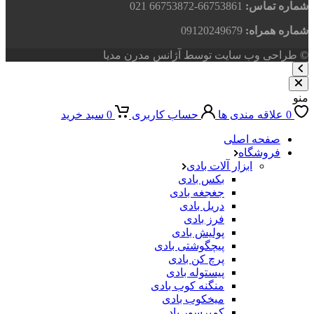
شماره تماس:
66753861-66753872 021
شماره همراه:
09120249679
© طراحی وب سایت توسط آژانس مدرن مدیا
منو
0
علاقه مندی ها
حساب کاربری
0
سبد خرید
صفحه اصلی
فروشگاه
ابزار آلات بادی
بکس بادی
جغجغه بادی
دریل بادی
فرز بادی
پولیش بادی
پیچگوشتی بادی
پرچ کن بادی
پیستوله بادی
منگنه کوب بادی
میخکوب بادی
کمپرسور باد