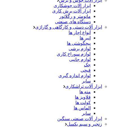
ابزار آلات جوش و برش
ابزار الات جوشکاری
ابزار آلات برش کاری
مانومتر و رگلاتور
دستگاه های صنعتی
ابزار آلات دستی و کارگاهی و گاراژی
آنواع اچار ها
انبر ها
پیچگوشتی ها
لوازم برشی
لوازم سوراخ کاری
لوازم جانبی
جک
قیچی
لوازم اندازه گیری
سایر
ابزار آلات تراشکاری
مته ها
قلاویز ها
کولت ها
الماس ها
سایر
ابزار آلات صنعتی سنگین
زنجیر و سیم بکسل