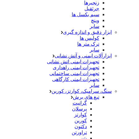
زنجیرها
جرثقیل
سیم بکسل ها
وینچ
سایر
ابزار دقیق و اندازه گیری
کولیس ها
ترک متر ها
سایر
ابزارآلات ایمنی و آتش نشانی
تجهیزات ایمنی اتش نشانی
تجهیزات ایمنی راهداری
تجهیزات ایمنی ساختمانی
تجهیزات ایمنی کارگاهی
سایر
سنگ، سرامیک، کوارتز، کورین
تیغ های برش
گرانیت
پرسلان
کوارتز
کورین
دکتون
تراورتن
بتن