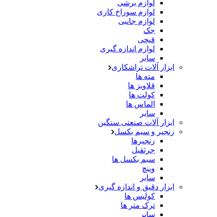
لوازم برشی
لوازم سوراخ کاری
لوازم جانبی
جک
قیچی
لوازم اندازه گیری
سایر
ابزار آلات تراشکاری
مته ها
قلاویز ها
کولت ها
الماس ها
سایر
ابزار آلات صنعتی سنگین
زنجیر و سیم بکسل
زنجیرها
جرثقیل
سیم بکسل ها
وینچ
سایر
ابزار دقیق و اندازه گیری
کولیس ها
ترک متر ها
سایر