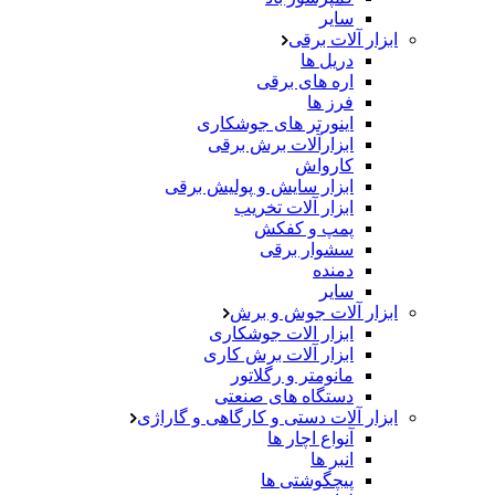
سایر
ابزار آلات برقی
دریل ها
اره های برقی
فرز ها
اینورتر های جوشکاری
ابزارآلات برش برقی
کارواش
ابزار سایش و پولیش برقی
ابزار آلات تخریب
پمپ و کفکش
سشوار برقی
دمنده
سایر
ابزار آلات جوش و برش
ابزار الات جوشکاری
ابزار آلات برش کاری
مانومتر و رگلاتور
دستگاه های صنعتی
ابزار آلات دستی و کارگاهی و گاراژی
آنواع اچار ها
انبر ها
پیچگوشتی ها