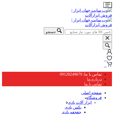
جستجو
0
0
تماس با ما: 09120249679
درباره ما
تماس با ما
صفحه اصلی
فروشگاه
ابزار آلات بادی
بکس بادی
جغجغه بادی