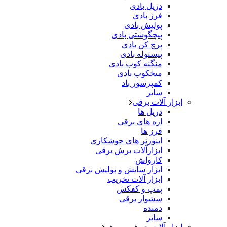
دریل بادی
فرز بادی
پولیش بادی
پیچگوشتی بادی
پرچ کن بادی
پیستوله بادی
منگنه کوب بادی
میخکوب بادی
کمپرسور باد
سایر
ابزار آلات برقی
دریل ها
اره های برقی
فرز ها
اینورتر های جوشکاری
ابزارآلات برش برقی
کارواش
ابزار سایش و پولیش برقی
ابزار آلات تخریب
پمپ و کفکش
سشوار برقی
دمنده
سایر