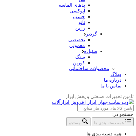
پدهای الماسه
اپوکسی
چسب
نانو
رزین
گردبر
تخصصی
معمولی
سنباده
سنگ
کورین
محصولات ساختمانی
وبلاگ
درباره ما
تماس با ما
تامین تجهیزات صنعتی و پخش ابزار
جستجو در:
همه دسته بندی ها
جستجو
همه دسته بندی ها