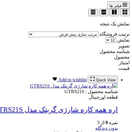
فیلتر ها
نمایش یک نتیجه
ترتیب فروشگاه
نمایش
تصویر
شناسه محصول
محصول
امتیاز
قیمت
Add to wishlist
Quick View
شناسه محصول :
GTRS21S
قطعه اورجینال
اره همه کاره شارژی گریتک مدل GTRS21S
نمره
0
از 5
بدون دیدگاه