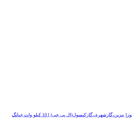
موتور برق سه گانه سوز[ بنزین،گازشهری،گازکپسول(ال پی جی) ] 10 کیلو وات جیانگ