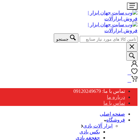
جستجو
0
0
تماس با ما: 09120249679
درباره ما
تماس با ما
صفحه اصلی
فروشگاه
ابزار آلات بادی
بکس بادی
جغجغه بادی