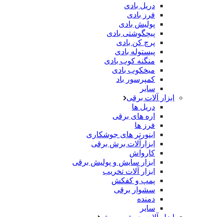
دریل بادی
فرز بادی
پولیش بادی
پیچگوشتی بادی
پرچ کن بادی
پیستوله بادی
منگنه کوب بادی
میخکوب بادی
کمپرسور باد
سایر
ابزار آلات برقی
دریل ها
اره های برقی
فرز ها
اینورتر های جوشکاری
ابزارآلات برش برقی
کارواش
ابزار سایش و پولیش برقی
ابزار آلات تخریب
پمپ و کفکش
سشوار برقی
دمنده
سایر