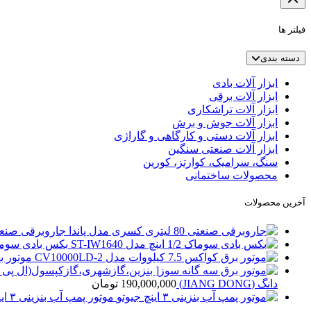
فیلتر ها
دسته بندی
ابزار آلات بادی
ابزار آلات برقی
ابزار آلات تراشکاری
ابزار آلات جوش و برش
ابزار آلات دستی و کارگاهی و گاراژی
ابزار آلات صنعتی سنگین
سنگ، سرامیک، کوارتز، کورین
محصولات ساختمانی
آخرین محصولات
جاروبرقی صنعتی 80 لیتری کسری مد
بکس بادی سوماک 1/2 اینچ مدل 40
موتور برق کواکس 5
دانگ (JIANG DONG)
190,000,000
تومان
موتور پمپ آب بنزینی ۳ اینچ جیوتو