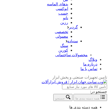
پدهای الماسه
اپوکسی
چسب
نانو
رزین
گردبر
تخصصی
معمولی
سنباده
سنگ
کورین
محصولات ساختمانی
وبلاگ
درباره ما
تماس با ما
تامین تجهیزات صنعتی و پخش ابزار
جستجو در:
همه دسته بندی ها
جستجو
همه دسته بندی ها