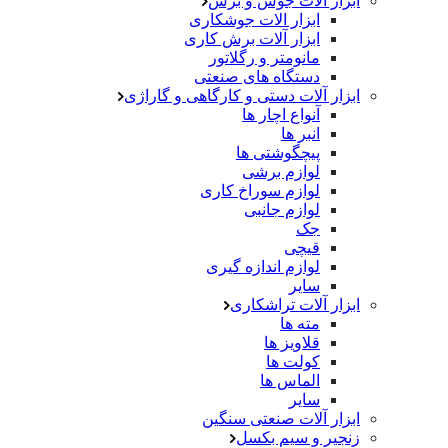
ابزار آلات جوش و برش
ابزار الات جوشکاری
ابزار آلات برش کاری
مانومتر و رگلاتور
دستگاه های صنعتی
ابزار آلات دستی و کارگاهی و گاراژی
آنواع اچار ها
انبر ها
پیچگوشتی ها
لوازم برشی
لوازم سوراخ کاری
لوازم جانبی
جک
قیچی
لوازم اندازه گیری
سایر
ابزار آلات تراشکاری
مته ها
قلاویز ها
کولت ها
الماس ها
سایر
ابزار آلات صنعتی سنگین
زنجیر و سیم بکسل