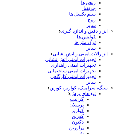
زنجیرها
جرثقیل
سیم بکسل ها
وینچ
سایر
ابزار دقیق و اندازه گیری
کولیس ها
ترک متر ها
سایر
ابزارآلات ایمنی و آتش نشانی
تجهیزات ایمنی اتش نشانی
تجهیزات ایمنی راهداری
تجهیزات ایمنی ساختمانی
تجهیزات ایمنی کارگاهی
سایر
سنگ، سرامیک، کوارتز، کورین
تیغ های برش
گرانیت
پرسلان
کوارتز
کورین
دکتون
تراورتن
بتن