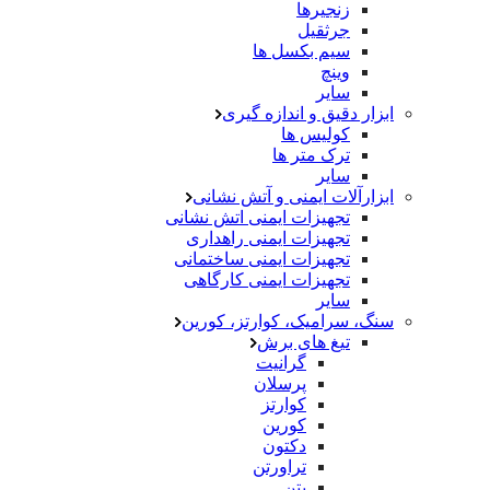
زنجیرها
جرثقیل
سیم بکسل ها
وینچ
سایر
ابزار دقیق و اندازه گیری
کولیس ها
ترک متر ها
سایر
ابزارآلات ایمنی و آتش نشانی
تجهیزات ایمنی اتش نشانی
تجهیزات ایمنی راهداری
تجهیزات ایمنی ساختمانی
تجهیزات ایمنی کارگاهی
سایر
سنگ، سرامیک، کوارتز، کورین
تیغ های برش
گرانیت
پرسلان
کوارتز
کورین
دکتون
تراورتن
بتن