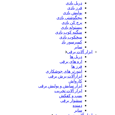
دریل بادی
فرز بادی
پولیش بادی
پیچگوشتی بادی
پرچ کن بادی
پیستوله بادی
منگنه کوب بادی
میخکوب بادی
کمپرسور باد
سایر
ابزار آلات برقی
دریل ها
اره های برقی
فرز ها
اینورتر های جوشکاری
ابزارآلات برش برقی
کارواش
ابزار سایش و پولیش برقی
ابزار آلات تخریب
پمپ و کفکش
سشوار برقی
دمنده
سایر