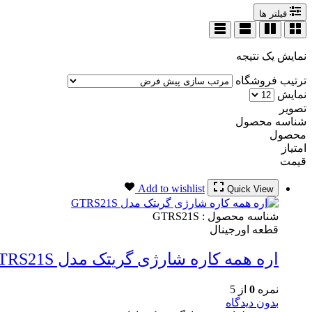
فیلتر ها
نمایش یک نتیجه
ترتیب فروشگاه
نمایش
تصویر
شناسه محصول
محصول
امتیاز
قیمت
Add to wishlist
Quick View
شناسه محصول :
GTRS21S
قطعه اورجینال
اره همه کاره شارژی گریتک مدل GTRS21S
نمره
0
از 5
بدون دیدگاه