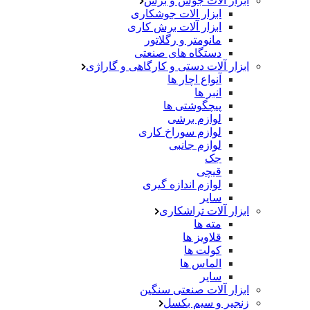
ابزار آلات جوش و برش
ابزار الات جوشکاری
ابزار آلات برش کاری
مانومتر و رگلاتور
دستگاه های صنعتی
ابزار آلات دستی و کارگاهی و گاراژی
آنواع اچار ها
انبر ها
پیچگوشتی ها
لوازم برشی
لوازم سوراخ کاری
لوازم جانبی
جک
قیچی
لوازم اندازه گیری
سایر
ابزار آلات تراشکاری
مته ها
قلاویز ها
کولت ها
الماس ها
سایر
ابزار آلات صنعتی سنگین
زنجیر و سیم بکسل