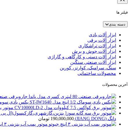
فیلتر ها
دسته بندی
ابزار آلات بادی
ابزار آلات برقی
ابزار آلات تراشکاری
ابزار آلات جوش و برش
ابزار آلات دستی و کارگاهی و گاراژی
ابزار آلات صنعتی سنگین
سنگ، سرامیک، کوارتز، کورین
محصولات ساختمانی
آخرین محصولات
جاروبرقی صنعتی 80 لیتری کسری مد
بکس بادی سوماک 1/2 اینچ مدل 40
موتور برق کواکس 5
دانگ (JIANG DONG)
190,000,000
تومان
موتور پمپ آب بنزینی ۳ اینچ جیوتو