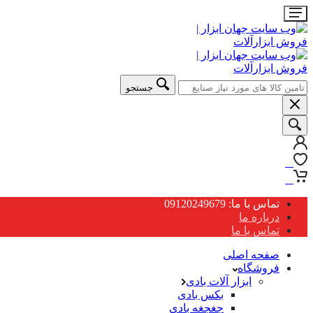
جستجو
0
0
تماس با ما: 09120249679
درباره ما
تماس با ما
صفحه اصلی
فروشگاه
ابزار آلات بادی
بکس بادی
جغجغه بادی