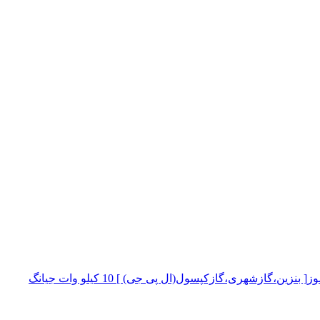
موتور برق سه گانه سوز[ بنزین،گازشهری،گازکپسول(ال پی جی) ] 10 کیلو وات جیانگ