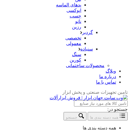
پدهای الماسه
اپوکسی
چسب
نانو
رزین
گردبر
تخصصی
معمولی
سنباده
سنگ
کورین
محصولات ساختمانی
وبلاگ
درباره ما
تماس با ما
تامین تجهیزات صنعتی و پخش ابزار
جستجو در:
همه دسته بندی ها
جستجو
همه دسته بندی ها