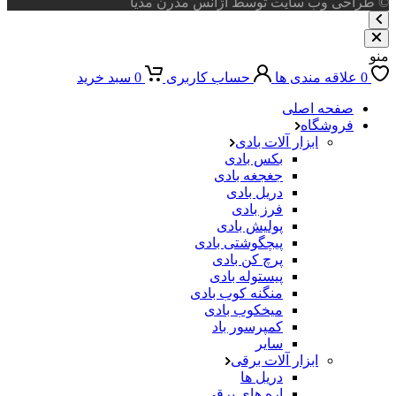
© طراحی وب سایت توسط آژانس مدرن مدیا
منو
0
علاقه مندی ها
حساب کاربری
0
سبد خرید
صفحه اصلی
فروشگاه
ابزار آلات بادی
بکس بادی
جغجغه بادی
دریل بادی
فرز بادی
پولیش بادی
پیچگوشتی بادی
پرچ کن بادی
پیستوله بادی
منگنه کوب بادی
میخکوب بادی
کمپرسور باد
سایر
ابزار آلات برقی
دریل ها
اره های برقی