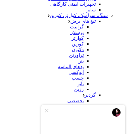
تجهیزات ایمنی کارگاهی
سایر
سنگ، سرامیک، کوارتز، کورین
تیغ های برش
گرانیت
پرسلان
کوارتز
کورین
دکتون
تراورتن
بتن
پدهای الماسه
اپوکسی
چسب
نانو
رزین
گردبر
تخصصی
معمولی
سنباده
سنگ
کورین
محصولات ساختمانی