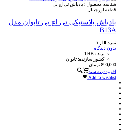
شناسه محصول :
بادپاش تی اچ بی
قطعه اورجینال
بادپاش پلاستیکی تی اچ بی تایوان مدل
B13A
نمره
0
از 5
بدون دیدگاه
برند : THB
کشور سازنده: تایوان
890,000
تومان
افزودن به سبد
Add to wishlist