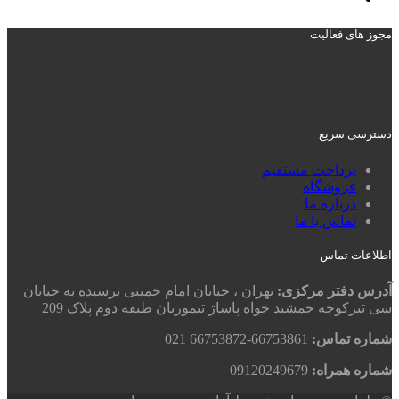
مجوز های فعالیت
دسترسی سریع
پرداخت مستقیم
فروشگاه
درباره ما
تماس با ما
اطلاعات تماس
آدرس دفتر مرکزی:
تهران ، خیابان امام خمینی نرسیده به خیابان
سی تیرکوچه جمشید خواه پاساژ تیموریان طبقه دوم پلاک 209
شماره تماس:
66753861-66753872 021
شماره همراه:
09120249679