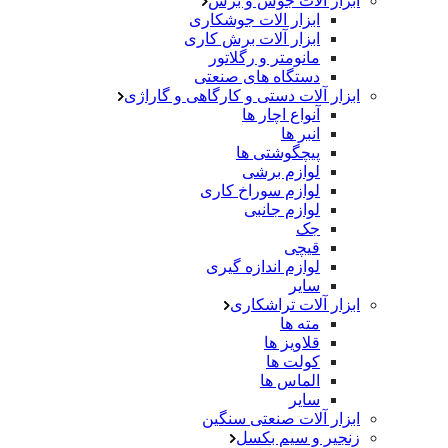
ابزار آلات جوش و برش
ابزار الات جوشکاری
ابزار آلات برش کاری
مانومتر و رگلاتور
دستگاه های صنعتی
ابزار آلات دستی و کارگاهی و گاراژی
آنواع اچار ها
انبر ها
پیچگوشتی ها
لوازم برشی
لوازم سوراخ کاری
لوازم جانبی
جک
قیچی
لوازم اندازه گیری
سایر
ابزار آلات تراشکاری
مته ها
قلاویز ها
کولت ها
الماس ها
سایر
ابزار آلات صنعتی سنگین
زنجیر و سیم بکسل