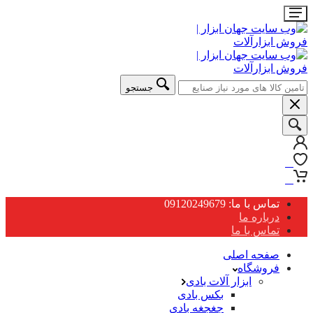
جستجو
0
0
تماس با ما: 09120249679
درباره ما
تماس با ما
صفحه اصلی
فروشگاه
ابزار آلات بادی
بکس بادی
جغجغه بادی