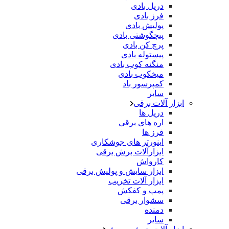
دریل بادی
فرز بادی
پولیش بادی
پیچگوشتی بادی
پرچ کن بادی
پیستوله بادی
منگنه کوب بادی
میخکوب بادی
کمپرسور باد
سایر
ابزار آلات برقی
دریل ها
اره های برقی
فرز ها
اینورتر های جوشکاری
ابزارآلات برش برقی
کارواش
ابزار سایش و پولیش برقی
ابزار آلات تخریب
پمپ و کفکش
سشوار برقی
دمنده
سایر