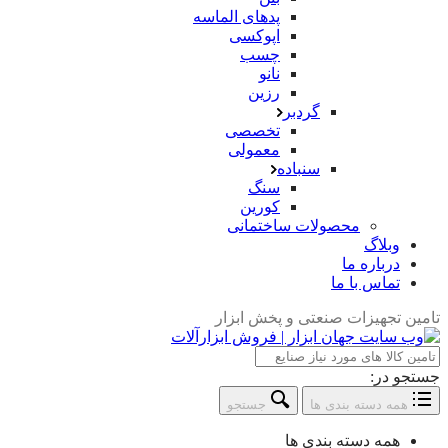
پدهای الماسه
اپوکسی
چسب
نانو
رزین
گردبر
تخصصی
معمولی
سنباده
سنگ
کورین
محصولات ساختمانی
وبلاگ
درباره ما
تماس با ما
تامین تجهیزات صنعتی و پخش ابزار
جستجو در:
همه دسته بندی ها
جستجو
همه دسته بندی ها