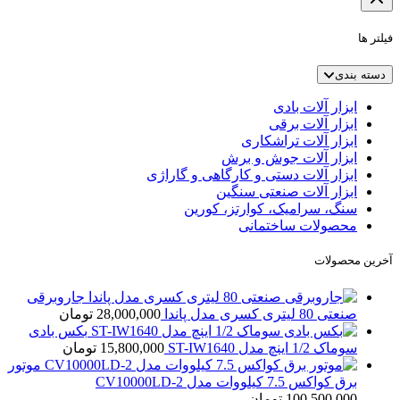
فیلتر ها
دسته بندی
ابزار آلات بادی
ابزار آلات برقی
ابزار آلات تراشکاری
ابزار آلات جوش و برش
ابزار آلات دستی و کارگاهی و گاراژی
ابزار آلات صنعتی سنگین
سنگ، سرامیک، کوارتز، کورین
محصولات ساختمانی
آخرین محصولات
جاروبرقی
صنعتی 80 لیتری کسری مدل پاندا
28,000,000
تومان
بکس بادی
سوماک 1/2 اینچ مدل ST-IW1640
15,800,000
تومان
موتور
برق کواکس 7.5 کیلووات مدل CV10000LD-2
100,500,000
تومان