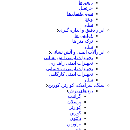
زنجیرها
جرثقیل
سیم بکسل ها
وینچ
سایر
ابزار دقیق و اندازه گیری
کولیس ها
ترک متر ها
سایر
ابزارآلات ایمنی و آتش نشانی
تجهیزات ایمنی اتش نشانی
تجهیزات ایمنی راهداری
تجهیزات ایمنی ساختمانی
تجهیزات ایمنی کارگاهی
سایر
سنگ، سرامیک، کوارتز، کورین
تیغ های برش
گرانیت
پرسلان
کوارتز
کورین
دکتون
تراورتن
بتن