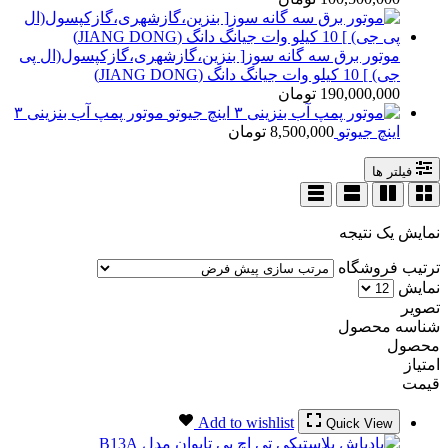
موتور برق سه گانه سوز[ بنزین،گازشهری،گازکپسول(ال پی
جی) ] 10 کیلو وات جیانگ دانگ (JIANG DONG)
190,000,000
تومان
موتور پمپ آب بنزینی ۳
اینچ جیوتو
8,500,000
تومان
فیلتر ها
نمایش یک نتیجه
ترتیب فروشگاه
نمایش
تصویر
شناسه محصول
محصول
امتیاز
قیمت
Add to wishlist
Quick View