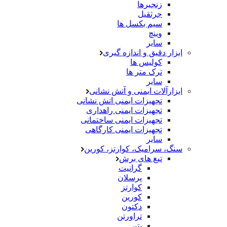
زنجیرها
جرثقیل
سیم بکسل ها
وینچ
سایر
ابزار دقیق و اندازه گیری
کولیس ها
ترک متر ها
سایر
ابزارآلات ایمنی و آتش نشانی
تجهیزات ایمنی اتش نشانی
تجهیزات ایمنی راهداری
تجهیزات ایمنی ساختمانی
تجهیزات ایمنی کارگاهی
سایر
سنگ، سرامیک، کوارتز، کورین
تیغ های برش
گرانیت
پرسلان
کوارتز
کورین
دکتون
تراورتن
بتن