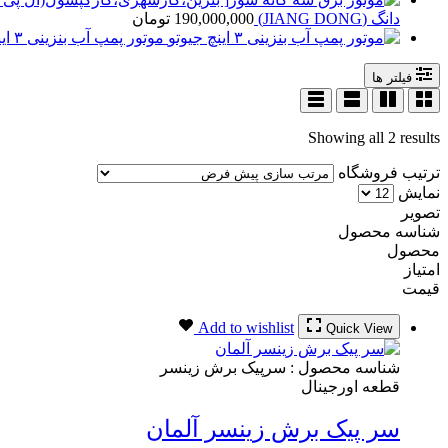
دانگ (JIANG DONG)
190,000,000
تومان
موتور پمپ آب بنزینی ۳ اینچ جیوتو
فیلتر ها
Showing all 2 results
ترتیب فروشگاه
نمایش
تصویر
شناسه محصول
محصول
امتیاز
قیمت
Add to wishlist
Quick View
شناسه محصول :
سرپیک برش زینسر
قطعه اورجینال
سر پیک برش زینسر آلمان