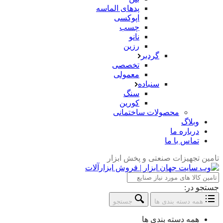
پدهای الماسه
اپوکسی
چسب
نانو
رزین
گردبر
تخصصی
معمولی
سنباده
سنگ
کورین
محصولات ساختمانی
وبلاگ
درباره ما
تماس با ما
تامین تجهیزات صنعتی و پخش ابزار
جستجو در:
همه دسته بندی ها
جستجو
همه دسته بندی ها