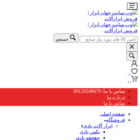
جستجو
0
0
تماس با ما: 09120249679
درباره ما
تماس با ما
صفحه اصلی
فروشگاه
ابزار آلات بادی
بکس بادی
جغجغه بادی