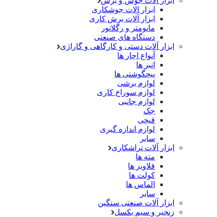
ابزار آلات جوش و برش
ابزار الات جوشکاری
ابزار آلات برش کاری
مانومتر و رگلاتور
دستگاه های صنعتی
ابزار آلات دستی و کارگاهی و گاراژی
آنواع اچار ها
انبر ها
پیچگوشتی ها
لوازم برشی
لوازم سوراخ کاری
لوازم جانبی
جک
قیچی
لوازم اندازه گیری
سایر
ابزار آلات تراشکاری
مته ها
قلاویز ها
کولت ها
الماس ها
سایر
ابزار آلات صنعتی سنگین
زنجیر و سیم بکسل