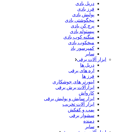
دریل بادی
فرز بادی
پولیش بادی
پیچگوشتی بادی
پرچ کن بادی
پیستوله بادی
منگنه کوب بادی
میخکوب بادی
کمپرسور باد
سایر
ابزار آلات برقی
دریل ها
اره های برقی
فرز ها
اینورتر های جوشکاری
ابزارآلات برش برقی
کارواش
ابزار سایش و پولیش برقی
ابزار آلات تخریب
پمپ و کفکش
سشوار برقی
دمنده
سایر