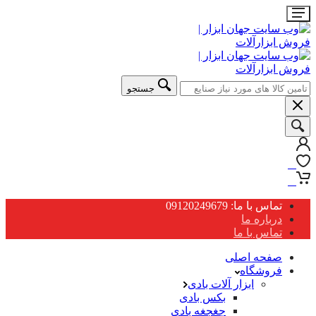
جستجو
0
0
تماس با ما: 09120249679
درباره ما
تماس با ما
صفحه اصلی
فروشگاه
ابزار آلات بادی
بکس بادی
جغجغه بادی