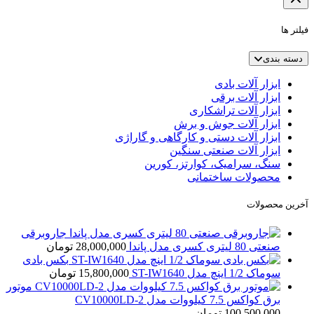
فیلتر ها
دسته بندی
ابزار آلات بادی
ابزار آلات برقی
ابزار آلات تراشکاری
ابزار آلات جوش و برش
ابزار آلات دستی و کارگاهی و گاراژی
ابزار آلات صنعتی سنگین
سنگ، سرامیک، کوارتز، کورین
محصولات ساختمانی
آخرین محصولات
جاروبرقی
صنعتی 80 لیتری کسری مدل پاندا
28,000,000
تومان
بکس بادی
سوماک 1/2 اینچ مدل ST-IW1640
15,800,000
تومان
موتور
برق کواکس 7.5 کیلووات مدل CV10000LD-2
100,500,000
تومان