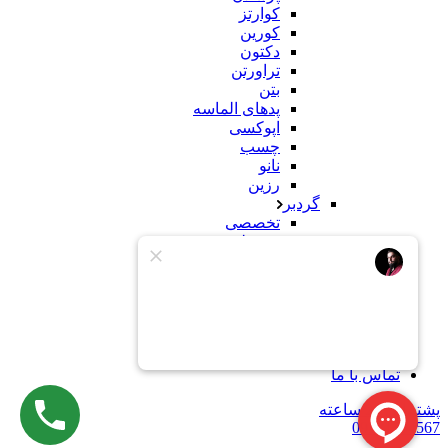
کوارتز
کورین
دکتون
تراورتن
بتن
پدهای الماسه
اپوکسی
چسب
نانو
رزین
گردبر
تخصصی
معمولی
سنباده
سنگ
کورین
محصولات ساختمانی
وبلاگ
درباره ما
تماس با ما
پشتیبانی 24 ساعته
09121234567