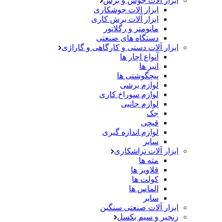
ابزار آلات جوش و برش
ابزار الات جوشکاری
ابزار آلات برش کاری
مانومتر و رگلاتور
دستگاه های صنعتی
ابزار آلات دستی و کارگاهی و گاراژی
آنواع اچار ها
انبر ها
پیچگوشتی ها
لوازم برشی
لوازم سوراخ کاری
لوازم جانبی
جک
قیچی
لوازم اندازه گیری
سایر
ابزار آلات تراشکاری
مته ها
قلاویز ها
کولت ها
الماس ها
سایر
ابزار آلات صنعتی سنگین
زنجیر و سیم بکسل