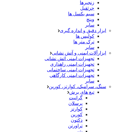
زنجیرها
جرثقیل
سیم بکسل ها
وینچ
سایر
ابزار دقیق و اندازه گیری
کولیس ها
ترک متر ها
سایر
ابزارآلات ایمنی و آتش نشانی
تجهیزات ایمنی اتش نشانی
تجهیزات ایمنی راهداری
تجهیزات ایمنی ساختمانی
تجهیزات ایمنی کارگاهی
سایر
سنگ، سرامیک، کوارتز، کورین
تیغ های برش
گرانیت
پرسلان
کوارتز
کورین
دکتون
تراورتن
بتن