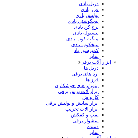
دریل بادی
فرز بادی
پولیش بادی
پیچگوشتی بادی
پرچ کن بادی
پیستوله بادی
منگنه کوب بادی
میخکوب بادی
کمپرسور باد
سایر
ابزار آلات برقی
دریل ها
اره های برقی
فرز ها
اینورتر های جوشکاری
ابزارآلات برش برقی
کارواش
ابزار سایش و پولیش برقی
ابزار آلات تخریب
پمپ و کفکش
سشوار برقی
دمنده
سایر