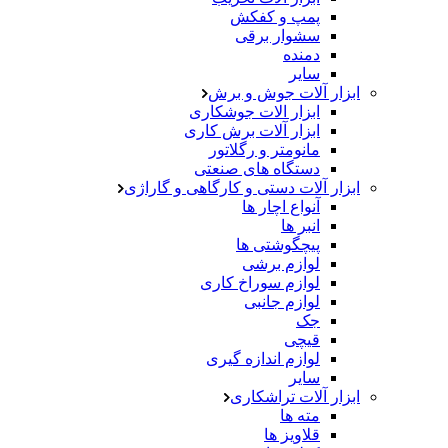
پمپ و کفکش
سشوار برقی
دمنده
سایر
ابزار آلات جوش و برش
ابزار الات جوشکاری
ابزار آلات برش کاری
مانومتر و رگلاتور
دستگاه های صنعتی
ابزار آلات دستی و کارگاهی و گاراژی
آنواع اچار ها
انبر ها
پیچگوشتی ها
لوازم برشی
لوازم سوراخ کاری
لوازم جانبی
جک
قیچی
لوازم اندازه گیری
سایر
ابزار آلات تراشکاری
مته ها
قلاویز ها