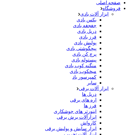
صفحه اصلی
فروشگاه
ابزار آلات بادی
بکس بادی
جغجغه بادی
دریل بادی
فرز بادی
پولیش بادی
پیچگوشتی بادی
پرچ کن بادی
پیستوله بادی
منگنه کوب بادی
میخکوب بادی
کمپرسور باد
سایر
ابزار آلات برقی
دریل ها
اره های برقی
فرز ها
اینورتر های جوشکاری
ابزارآلات برش برقی
کارواش
ابزار سایش و پولیش برقی
ابزار آلات تخریب