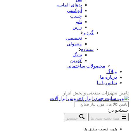
پدهای الماسه
اپوکسی
چسب
نانو
رزین
گردبر
تخصصی
معمولی
سنباده
سنگ
کورین
محصولات ساختمانی
وبلاگ
درباره ما
تماس با ما
تامین تجهیزات صنعتی و پخش ابزار
جستجو در:
همه دسته بندی ها
جستجو
همه دسته بندی ها