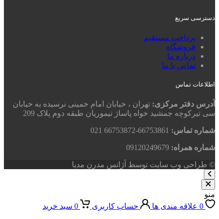
دسترسی سریع
پرداخت مستقیم
فروشگاه
درباره ما
تماس با ما
اطلاعات تماس
آدرس دفتر مرکزی:
تهران ، خیابان امام خمینی نرسیده به خیابان
سی تیرکوچه جمشید خواه پاساژ تیموریان طبقه دوم پلاک 209
شماره تماس:
66753861-66753872 021
شماره همراه:
09120249679
© طراحی وب سایت توسط آژانس مدرن مدیا
منو
0
علاقه مندی ها
حساب کاربری
0
سبد خرید