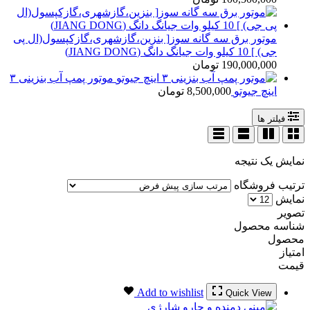
موتور برق سه گانه سوز[ بنزین،گازشهری،گازکپسول(ال پی
جی) ] 10 کیلو وات جیانگ دانگ (JIANG DONG)
190,000,000
تومان
موتور پمپ آب بنزینی ۳
اینچ جیوتو
8,500,000
تومان
فیلتر ها
نمایش یک نتیجه
ترتیب فروشگاه
نمایش
تصویر
شناسه محصول
محصول
امتیاز
قیمت
Add to wishlist
Quick View