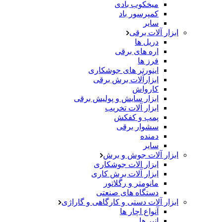
میخکوب بادی
کمپرسور باد
سایر
ابزار آلات برقی
دریل ها
اره های برقی
فرز ها
اینورتر های جوشکاری
ابزارآلات برش برقی
کارواش
ابزار سایش و پولیش برقی
ابزار آلات تخریب
پمپ و کفکش
سشوار برقی
دمنده
سایر
ابزار آلات جوش و برش
ابزار الات جوشکاری
ابزار آلات برش کاری
مانومتر و رگلاتور
دستگاه های صنعتی
ابزار آلات دستی و کارگاهی و گاراژی
آنواع اچار ها
انبر ها