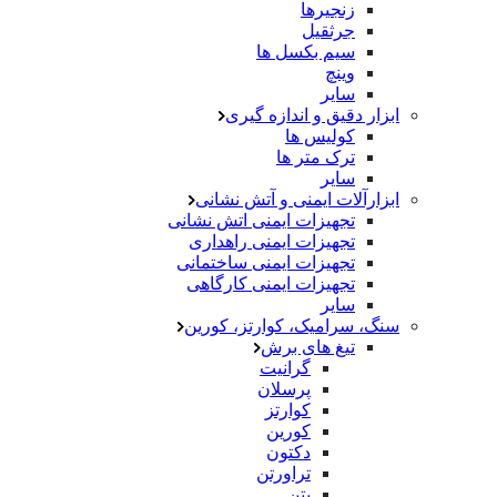
زنجیرها
جرثقیل
سیم بکسل ها
وینچ
سایر
ابزار دقیق و اندازه گیری
کولیس ها
ترک متر ها
سایر
ابزارآلات ایمنی و آتش نشانی
تجهیزات ایمنی اتش نشانی
تجهیزات ایمنی راهداری
تجهیزات ایمنی ساختمانی
تجهیزات ایمنی کارگاهی
سایر
سنگ، سرامیک، کوارتز، کورین
تیغ های برش
گرانیت
پرسلان
کوارتز
کورین
دکتون
تراورتن
بتن