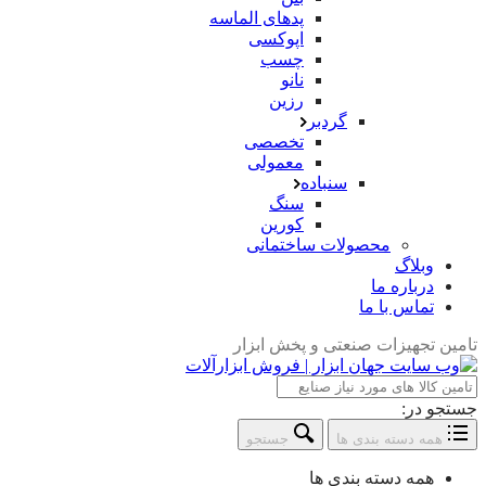
پدهای الماسه
اپوکسی
چسب
نانو
رزین
گردبر
تخصصی
معمولی
سنباده
سنگ
کورین
محصولات ساختمانی
وبلاگ
درباره ما
تماس با ما
تامین تجهیزات صنعتی و پخش ابزار
جستجو در:
همه دسته بندی ها
جستجو
همه دسته بندی ها