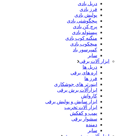
دریل بادی
فرز بادی
پولیش بادی
پیچگوشتی بادی
پرچ کن بادی
پیستوله بادی
منگنه کوب بادی
میخکوب بادی
کمپرسور باد
سایر
ابزار آلات برقی
دریل ها
اره های برقی
فرز ها
اینورتر های جوشکاری
ابزارآلات برش برقی
کارواش
ابزار سایش و پولیش برقی
ابزار آلات تخریب
پمپ و کفکش
سشوار برقی
دمنده
سایر