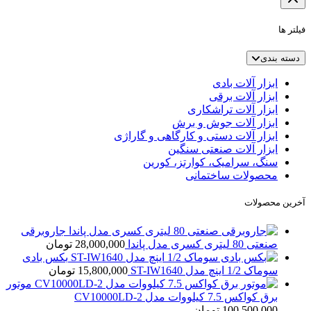
فیلتر ها
دسته بندی
ابزار آلات بادی
ابزار آلات برقی
ابزار آلات تراشکاری
ابزار آلات جوش و برش
ابزار آلات دستی و کارگاهی و گاراژی
ابزار آلات صنعتی سنگین
سنگ، سرامیک، کوارتز، کورین
محصولات ساختمانی
آخرین محصولات
جاروبرقی
صنعتی 80 لیتری کسری مدل پاندا
28,000,000
تومان
بکس بادی
سوماک 1/2 اینچ مدل ST-IW1640
15,800,000
تومان
موتور
برق کواکس 7.5 کیلووات مدل CV10000LD-2
100,500,000
تومان