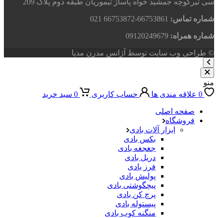
سی تیرکوچه جمشید خواه پاساژ تیموریان طبقه دوم پلاک 209
شماره تماس:
66753861-66753872 021
شماره همراه:
09120249679
© طراحی وب سایت توسط آژانس مدرن مدیا
منو
0
علاقه مندی ها
حساب کاربری
0
سبد خرید
صفحه اصلی
فروشگاه
ابزار آلات بادی
بکس بادی
جغجغه بادی
دریل بادی
فرز بادی
پولیش بادی
پیچگوشتی بادی
پرچ کن بادی
پیستوله بادی
منگنه کوب بادی