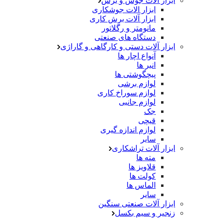
ابزار آلات جوش و برش
ابزار الات جوشکاری
ابزار آلات برش کاری
مانومتر و رگلاتور
دستگاه های صنعتی
ابزار آلات دستی و کارگاهی و گاراژی
آنواع اچار ها
انبر ها
پیچگوشتی ها
لوازم برشی
لوازم سوراخ کاری
لوازم جانبی
جک
قیچی
لوازم اندازه گیری
سایر
ابزار آلات تراشکاری
مته ها
قلاویز ها
کولت ها
الماس ها
سایر
ابزار آلات صنعتی سنگین
زنجیر و سیم بکسل