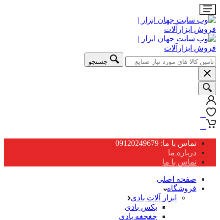
جستجو
0
0
تماس با ما: 09120249679
درباره ما
تماس با ما
صفحه اصلی
فروشگاه
ابزار آلات بادی
بکس بادی
جغجغه بادی