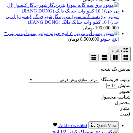
موتور برق سه گانه سوز[ بنزین،گازشهری،گازکپسول(ال پی
جی) ] 10 کیلو وات جیانگ دانگ (JIANG DONG)
190,000,000
تومان
موتور پمپ آب بنزینی ۳
اینچ جیوتو
8,500,000
تومان
فیلتر ها
نمایش یک نتیجه
ترتیب فروشگاه
نمایش
تصویر
شناسه محصول
محصول
امتیاز
قیمت
Add to wishlist
Quick View