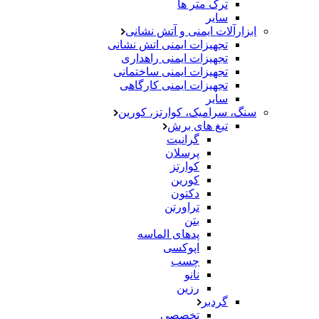
ترک متر ها
سایر
ابزارآلات ایمنی و آتش نشانی
تجهیزات ایمنی اتش نشانی
تجهیزات ایمنی راهداری
تجهیزات ایمنی ساختمانی
تجهیزات ایمنی کارگاهی
سایر
سنگ، سرامیک، کوارتز، کورین
تیغ های برش
گرانیت
پرسلان
کوارتز
کورین
دکتون
تراورتن
بتن
پدهای الماسه
اپوکسی
چسب
نانو
رزین
گردبر
تخصصی