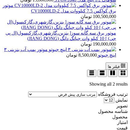
موتور
برق کواکس 7.5 کیلووات مدل CV10000LD-2
100,500,000
تومان
موتور برق سه گانه سوز[ بنزین،گازشهری،گازکپسول(ال پی
جی) ] 10 کیلو وات جیانگ دانگ (JIANG DONG)
190,000,000
تومان
موتور پمپ آب بنزینی ۳
اینچ جیوتو
8,500,000
تومان
فیلتر ها
Showing all 2 results
ترتیب فروشگاه
نمایش
تصویر
شناسه محصول
محصول
امتیاز
قیمت