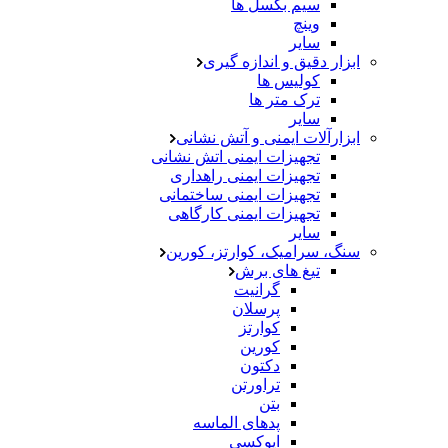
سیم بکسل ها
وینچ
سایر
ابزار دقیق و اندازه گیری
کولیس ها
ترک متر ها
سایر
ابزارآلات ایمنی و آتش نشانی
تجهیزات ایمنی اتش نشانی
تجهیزات ایمنی راهداری
تجهیزات ایمنی ساختمانی
تجهیزات ایمنی کارگاهی
سایر
سنگ، سرامیک، کوارتز، کورین
تیغ های برش
گرانیت
پرسلان
کوارتز
کورین
دکتون
تراورتن
بتن
پدهای الماسه
اپوکسی