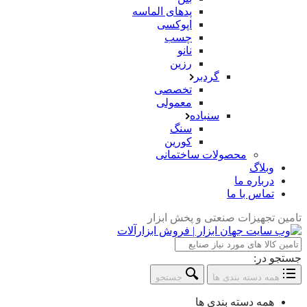
پدهای الماسه
اپوکسی
چسب
نانو
رزین
گردبر
تخصصی
معمولی
سنباده
سنگ
کورین
محصولات ساختمانی
وبلاگ
درباره ما
تماس با ما
تامین تجهیزات صنعتی و پخش ابزار
جستجو در:
همه دسته بندی ها
جستجو
همه دسته بندی ها