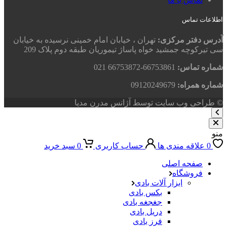
اطلاعات تماس
آدرس دفتر مرکزی:
تهران ، خیابان امام خمینی نرسیده به خیابان
سی تیرکوچه جمشید خواه پاساژ تیموریان طبقه دوم پلاک 209
شماره تماس:
66753861-66753872 021
شماره همراه:
09120249679
© طراحی وب سایت توسط آژانس مدرن مدیا
منو
0
علاقه مندی ها
حساب کاربری
0
سبد خرید
صفحه اصلی
فروشگاه
ابزار آلات بادی
بکس بادی
جغجغه بادی
دریل بادی
فرز بادی