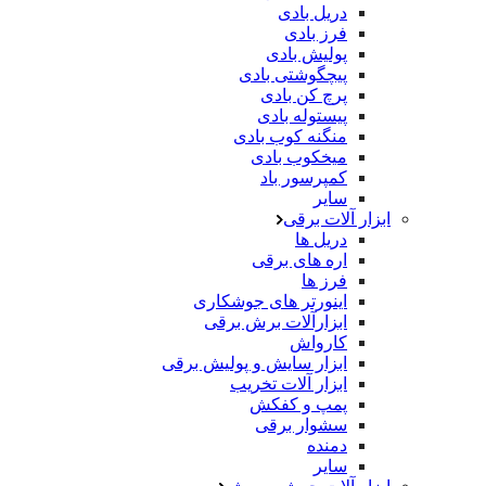
دریل بادی
فرز بادی
پولیش بادی
پیچگوشتی بادی
پرچ کن بادی
پیستوله بادی
منگنه کوب بادی
میخکوب بادی
کمپرسور باد
سایر
ابزار آلات برقی
دریل ها
اره های برقی
فرز ها
اینورتر های جوشکاری
ابزارآلات برش برقی
کارواش
ابزار سایش و پولیش برقی
ابزار آلات تخریب
پمپ و کفکش
سشوار برقی
دمنده
سایر