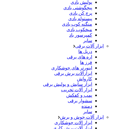
پولیش بادی
پیچگوشتی بادی
پرچ کن بادی
پیستوله بادی
منگنه کوب بادی
میخکوب بادی
کمپرسور باد
سایر
ابزار آلات برقی
دریل ها
اره های برقی
فرز ها
اینورتر های جوشکاری
ابزارآلات برش برقی
کارواش
ابزار سایش و پولیش برقی
ابزار آلات تخریب
پمپ و کفکش
سشوار برقی
دمنده
سایر
ابزار آلات جوش و برش
ابزار الات جوشکاری
ابزار آلات برش کاری