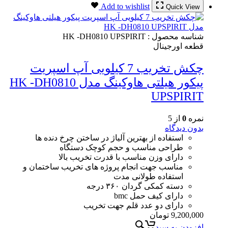
Add to wishlist
Quick View
شناسه محصول :
HK -DH0810 UPSPIRIT
قطعه اورجینال
چکش تخریب 7 کیلویی آپ اسپریت
پیکور هیلتی هاوکینگ مدل HK -DH0810
UPSPIRIT
نمره
0
از 5
بدون دیدگاه
استفاده از بهترین آلیاژ در ساختن چرخ دنده ها
طراحی مناسب و حجم کوچک دستگاه
دارای وزن مناسب با قدرت تخریب بالا
مناسب جهت انجام پروژه های تخریب ساختمان و
استفاده طولانی مدت
دسته کمکی گردان ۳۶۰ درجه
دارای کیف حمل bmc
دارای دو عدد قلم جهت تخریب
9,200,000
تومان
افزودن به سبد