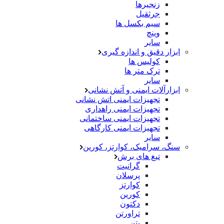
زنجیرها
جرثقیل
سیم بکسل ها
وینچ
سایر
ابزار دقیق و اندازه گیری
کولیس ها
ترک متر ها
سایر
ابزارآلات ایمنی و آتش نشانی
تجهیزات ایمنی اتش نشانی
تجهیزات ایمنی راهداری
تجهیزات ایمنی ساختمانی
تجهیزات ایمنی کارگاهی
سایر
سنگ، سرامیک، کوارتز، کورین
تیغ های برش
گرانیت
پرسلان
کوارتز
کورین
دکتون
تراورتن
بتن