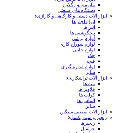
مانومتر و رگلاتور
دستگاه های صنعتی
ابزار آلات دستی و کارگاهی و گاراژی
آنواع اچار ها
انبر ها
پیچگوشتی ها
لوازم برشی
لوازم سوراخ کاری
لوازم جانبی
جک
قیچی
لوازم اندازه گیری
سایر
ابزار آلات تراشکاری
مته ها
قلاویز ها
کولت ها
الماس ها
سایر
ابزار آلات صنعتی سنگین
زنجیر و سیم بکسل
زنجیرها
جرثقیل