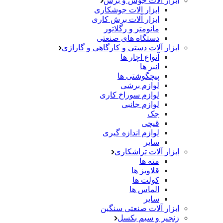
ابزار آلات جوش و برش
ابزار الات جوشکاری
ابزار آلات برش کاری
مانومتر و رگلاتور
دستگاه های صنعتی
ابزار آلات دستی و کارگاهی و گاراژی
آنواع اچار ها
انبر ها
پیچگوشتی ها
لوازم برشی
لوازم سوراخ کاری
لوازم جانبی
جک
قیچی
لوازم اندازه گیری
سایر
ابزار آلات تراشکاری
مته ها
قلاویز ها
کولت ها
الماس ها
سایر
ابزار آلات صنعتی سنگین
زنجیر و سیم بکسل