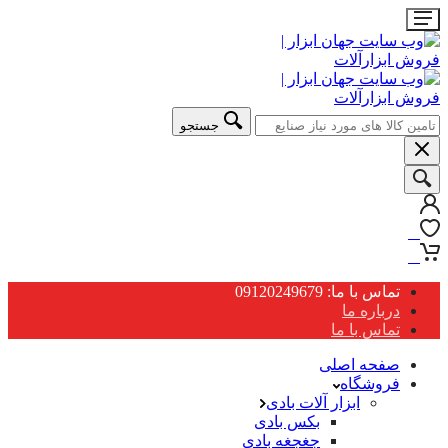
جستجو
0
0
تماس با ما: 09120249679
درباره ما
تماس با ما
صفحه اصلی
فروشگاه
ابزار آلات بادی
بکس بادی
جغجغه بادی