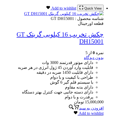
Add to wishlist
Quick View
شناسه محصول :
GT DH15001
قطعه اورجینال
چکش تخریب 16 کیلویی گریتک GT
DH15001
نمره
0
از 5
بدون دیدگاه
دارای موتور قدرتمند 3000 وات
قابلیت وارد آوردن 45 ژول انرژی در هر ضربه
دارای قابلیت 1450 ضربه در دقیقه
طراحی با کیفیت و با دوام
با سیستم قلم گیر 6 گوش
دارای بدنه مقاوم
دارای دسته جانبی جهت کنترل بهتر دستگاه
پرقدرت و با دوام
15,000,000
تومان
افزودن به سبد
Add to wishlist