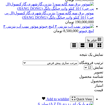
موتور برق سه گانه سوز[ بنزین،گازشهری،گازکپسول(ال پی
جی) ] 10 کیلو وات جیانگ دانگ (JIANG DONG)
190,000,000
تومان
موتور پمپ آب بنزینی ۳
اینچ جیوتو
8,500,000
تومان
فیلتر ها
نمایش یک نتیجه
ترتیب فروشگاه
نمایش
تصویر
شناسه محصول
محصول
امتیاز
قیمت
Add to wishlist
Quick View