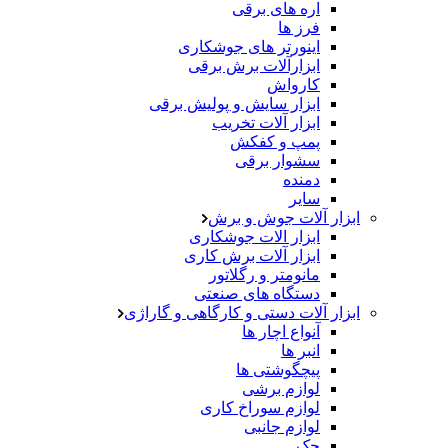
اره های برقی
فرز ها
اینورتر های جوشکاری
ابزارآلات برش برقی
کارواش
ابزار سایش و پولیش برقی
ابزار آلات تخریب
پمپ و کفکش
سشوار برقی
دمنده
سایر
ابزار آلات جوش و برش
ابزار الات جوشکاری
ابزار آلات برش کاری
مانومتر و رگلاتور
دستگاه های صنعتی
ابزار آلات دستی و کارگاهی و گاراژی
آنواع اچار ها
انبر ها
پیچگوشتی ها
لوازم برشی
لوازم سوراخ کاری
لوازم جانبی
جک