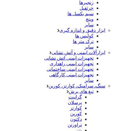
زنجیرها
جرثقیل
سیم بکسل ها
وینچ
سایر
ابزار دقیق و اندازه گیری
کولیس ها
ترک متر ها
سایر
ابزارآلات ایمنی و آتش نشانی
تجهیزات ایمنی اتش نشانی
تجهیزات ایمنی راهداری
تجهیزات ایمنی ساختمانی
تجهیزات ایمنی کارگاهی
سایر
سنگ، سرامیک، کوارتز، کورین
تیغ های برش
گرانیت
پرسلان
کوارتز
کورین
دکتون
تراورتن
بتن