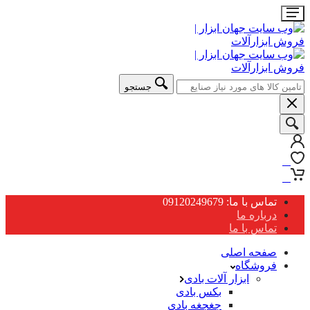
جستجو
0
0
تماس با ما: 09120249679
درباره ما
تماس با ما
صفحه اصلی
فروشگاه
ابزار آلات بادی
بکس بادی
جغجغه بادی