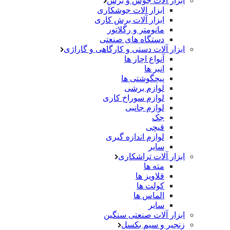
ابزار آلات جوش و برش
ابزار الات جوشکاری
ابزار آلات برش کاری
مانومتر و رگلاتور
دستگاه های صنعتی
ابزار آلات دستی و کارگاهی و گاراژی
آنواع اچار ها
انبر ها
پیچگوشتی ها
لوازم برشی
لوازم سوراخ کاری
لوازم جانبی
جک
قیچی
لوازم اندازه گیری
سایر
ابزار آلات تراشکاری
مته ها
قلاویز ها
کولت ها
الماس ها
سایر
ابزار آلات صنعتی سنگین
زنجیر و سیم بکسل