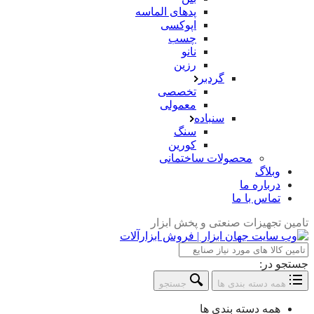
پدهای الماسه
اپوکسی
چسب
نانو
رزین
گردبر
تخصصی
معمولی
سنباده
سنگ
کورین
محصولات ساختمانی
وبلاگ
درباره ما
تماس با ما
تامین تجهیزات صنعتی و پخش ابزار
جستجو در:
همه دسته بندی ها
جستجو
همه دسته بندی ها