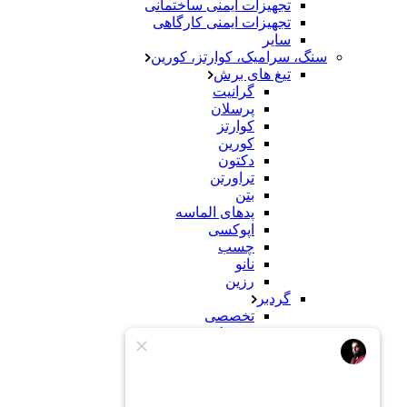
تجهیزات ایمنی ساختمانی
تجهیزات ایمنی کارگاهی
سایر
سنگ، سرامیک، کوارتز، کورین
تیغ های برش
گرانیت
پرسلان
کوارتز
کورین
دکتون
تراورتن
بتن
پدهای الماسه
اپوکسی
چسب
نانو
رزین
گردبر
تخصصی
معمولی
سنباده
سنگ
کورین
محصولات ساختمانی