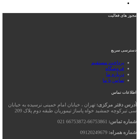
مجوز های فعالیت
دسترسی سریع
پرداخت مستقیم
فروشگاه
درباره ما
تماس با ما
اطلاعات تماس
آدرس دفتر مرکزی:
تهران ، خیابان امام خمینی نرسیده به خیابان
سی تیرکوچه جمشید خواه پاساژ تیموریان طبقه دوم پلاک 209
شماره تماس:
66753861-66753872 021
شماره همراه:
09120249679