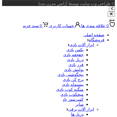
© طراحی وب سایت توسط آژانس مدرن مدیا
منو
0
علاقه مندی ها
حساب کاربری
0
سبد خرید
صفحه اصلی
فروشگاه
ابزار آلات بادی
بکس بادی
جغجغه بادی
دریل بادی
فرز بادی
پولیش بادی
پیچگوشتی بادی
پرچ کن بادی
پیستوله بادی
منگنه کوب بادی
میخکوب بادی
کمپرسور باد
سایر
ابزار آلات برقی
دریل ها