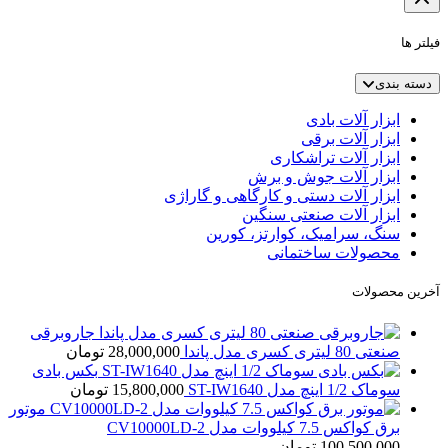
فیلتر ها
دسته بندی
ابزار آلات بادی
ابزار آلات برقی
ابزار آلات تراشکاری
ابزار آلات جوش و برش
ابزار آلات دستی و کارگاهی و گاراژی
ابزار آلات صنعتی سنگین
سنگ، سرامیک، کوارتز، کورین
محصولات ساختمانی
آخرین محصولات
جاروبرقی
صنعتی 80 لیتری کسری مدل پاندا
28,000,000
تومان
بکس بادی
سوماک 1/2 اینچ مدل ST-IW1640
15,800,000
تومان
موتور
برق کواکس 7.5 کیلووات مدل CV10000LD-2
100,500,000
تومان