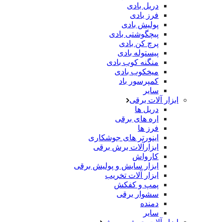
دریل بادی
فرز بادی
پولیش بادی
پیچگوشتی بادی
پرچ کن بادی
پیستوله بادی
منگنه کوب بادی
میخکوب بادی
کمپرسور باد
سایر
ابزار آلات برقی
دریل ها
اره های برقی
فرز ها
اینورتر های جوشکاری
ابزارآلات برش برقی
کارواش
ابزار سایش و پولیش برقی
ابزار آلات تخریب
پمپ و کفکش
سشوار برقی
دمنده
سایر