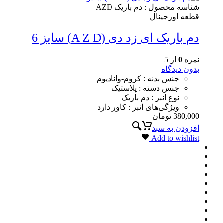
شناسه محصول :
دم باریک AZD
قطعه اورجینال
دم باریک ای زد دی (A Z D) سایز 6
نمره
0
از 5
بدون دیدگاه
جنس بدنه : کروم-وانادیوم
جنس دسته : پلاستیک
نوع انبر : دم باریک
ویژگی‌های انبر : کاور دارد
380,000
تومان
افزودن به سبد
Add to wishlist