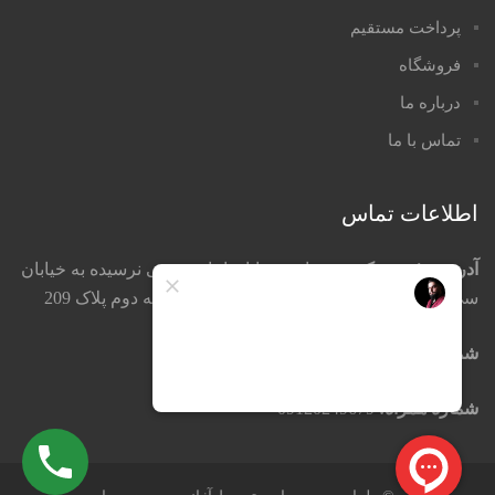
پرداخت مستقیم
فروشگاه
درباره ما
تماس با ما
اطلاعات تماس
آدرس دفتر مرکزی:
تهران ، خیابان امام خمینی نرسیده به خیابان
سی تیرکوچه جمشید خواه پاساژ تیموریان طبقه دوم پلاک 209
شماره تماس:
66753861-66753872 021
شماره همراه:
09120249679