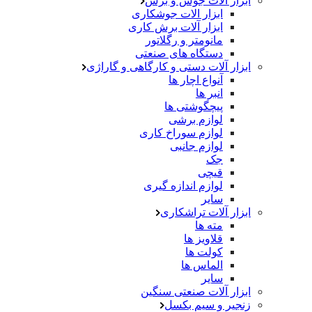
ابزار آلات جوش و برش
ابزار الات جوشکاری
ابزار آلات برش کاری
مانومتر و رگلاتور
دستگاه های صنعتی
ابزار آلات دستی و کارگاهی و گاراژی
آنواع اچار ها
انبر ها
پیچگوشتی ها
لوازم برشی
لوازم سوراخ کاری
لوازم جانبی
جک
قیچی
لوازم اندازه گیری
سایر
ابزار آلات تراشکاری
مته ها
قلاویز ها
کولت ها
الماس ها
سایر
ابزار آلات صنعتی سنگین
زنجیر و سیم بکسل