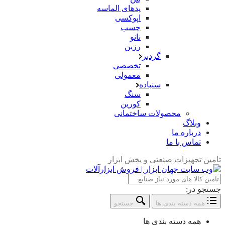
پدهای الماسه
اپوکسی
چسب
نانو
رزین
گردبر
تخصصی
معمولی
سنباده
سنگ
کورین
محصولات ساختمانی
وبلاگ
درباره ما
تماس با ما
تامین تجهیزات صنعتی و پخش ابزار
جستجو در:
همه دسته بندی ها
جستجو
همه دسته بندی ها