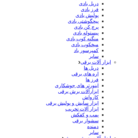
دریل بادی
فرز بادی
پولیش بادی
پیچگوشتی بادی
پرچ کن بادی
پیستوله بادی
منگنه کوب بادی
میخکوب بادی
کمپرسور باد
سایر
ابزار آلات برقی
دریل ها
اره های برقی
فرز ها
اینورتر های جوشکاری
ابزارآلات برش برقی
کارواش
ابزار سایش و پولیش برقی
ابزار آلات تخریب
پمپ و کفکش
سشوار برقی
دمنده
سایر