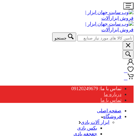
جستجو
0
0
تماس با ما: 09120249679
درباره ما
تماس با ما
صفحه اصلی
فروشگاه
ابزار آلات بادی
بکس بادی
جغجغه بادی