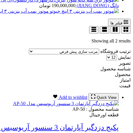
دانگ (JIANG DONG)
190,000,000
تومان
موتور پمپ آب بنزینی ۳ اینچ جیوتو
فیلتر ها
Showing all 2 results
ترتیب فروشگاه
نمایش
تصویر
شناسه محصول
محصول
امتیاز
قیمت
Add to wishlist
Quick View
شناسه محصول :
AP-50
قطعه اورجینال
پکیج دزدگیر آپارتمان 3 سنسور آریوسیس مدل AP-50