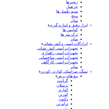
زنجیرها
جرثقیل
سیم بکسل ها
وینچ
سایر
ابزار دقیق و اندازه گیری
کولیس ها
ترک متر ها
سایر
ابزارآلات ایمنی و آتش نشانی
تجهیزات ایمنی اتش نشانی
تجهیزات ایمنی راهداری
تجهیزات ایمنی ساختمانی
تجهیزات ایمنی کارگاهی
سایر
سنگ، سرامیک، کوارتز، کورین
تیغ های برش
گرانیت
پرسلان
کوارتز
کورین
دکتون
تراورتن
بتن