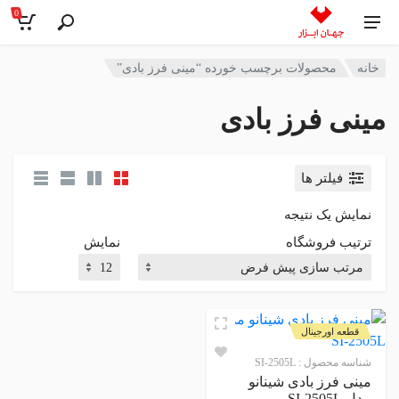
0
خانه
محصولات برچسب خورده “مینی فرز بادی”
مینی فرز بادی
فیلتر ها
نمایش یک نتیجه
ترتیب فروشگاه
نمایش
قطعه اورجینال
شناسه محصول :
SI-2505L
مینی فرز بادی شینانو
مدل SI-2505L