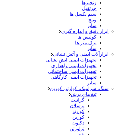
زنجیرها
جرثقیل
سیم بکسل ها
وینچ
سایر
ابزار دقیق و اندازه گیری
کولیس ها
ترک متر ها
سایر
ابزارآلات ایمنی و آتش نشانی
تجهیزات ایمنی اتش نشانی
تجهیزات ایمنی راهداری
تجهیزات ایمنی ساختمانی
تجهیزات ایمنی کارگاهی
سایر
سنگ، سرامیک، کوارتز، کورین
تیغ های برش
گرانیت
پرسلان
کوارتز
کورین
دکتون
تراورتن
بتن