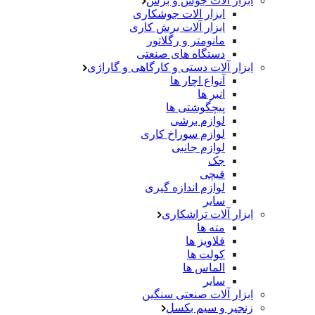
ابزار آلات جوش و برش
ابزار الات جوشکاری
ابزار آلات برش کاری
مانومتر و رگلاتور
دستگاه های صنعتی
ابزار آلات دستی و کارگاهی و گاراژی
آنواع اچار ها
انبر ها
پیچگوشتی ها
لوازم برشی
لوازم سوراخ کاری
لوازم جانبی
جک
قیچی
لوازم اندازه گیری
سایر
ابزار آلات تراشکاری
مته ها
قلاویز ها
کولت ها
الماس ها
سایر
ابزار آلات صنعتی سنگین
زنجیر و سیم بکسل