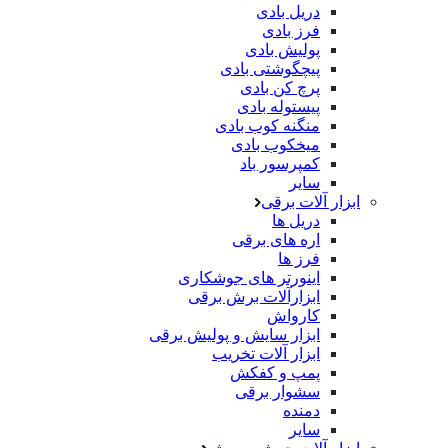
دریل بادی
فرز بادی
پولیش بادی
پیچگوشتی بادی
پرچ کن بادی
پیستوله بادی
منگنه کوب بادی
میخکوب بادی
کمپرسور باد
سایر
ابزار آلات برقی
دریل ها
اره های برقی
فرز ها
اینورتر های جوشکاری
ابزارآلات برش برقی
کارواش
ابزار سایش و پولیش برقی
ابزار آلات تخریب
پمپ و کفکش
سشوار برقی
دمنده
سایر