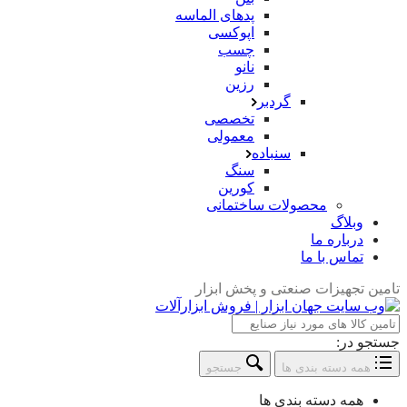
پدهای الماسه
اپوکسی
چسب
نانو
رزین
گردبر
تخصصی
معمولی
سنباده
سنگ
کورین
محصولات ساختمانی
وبلاگ
درباره ما
تماس با ما
تامین تجهیزات صنعتی و پخش ابزار
جستجو در:
همه دسته بندی ها
جستجو
همه دسته بندی ها