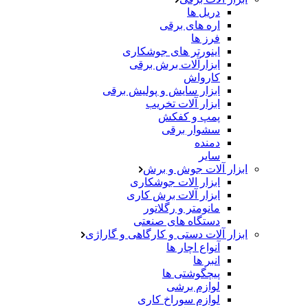
دریل ها
اره های برقی
فرز ها
اینورتر های جوشکاری
ابزارآلات برش برقی
کارواش
ابزار سایش و پولیش برقی
ابزار آلات تخریب
پمپ و کفکش
سشوار برقی
دمنده
سایر
ابزار آلات جوش و برش
ابزار الات جوشکاری
ابزار آلات برش کاری
مانومتر و رگلاتور
دستگاه های صنعتی
ابزار آلات دستی و کارگاهی و گاراژی
آنواع اچار ها
انبر ها
پیچگوشتی ها
لوازم برشی
لوازم سوراخ کاری