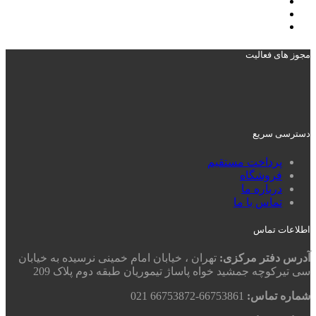
مجوز های فعالیت
دسترسی سریع
پرداخت مستقیم
فروشگاه
درباره ما
تماس با ما
اطلاعات تماس
آدرس دفتر مرکزی:
تهران ، خیابان امام خمینی نرسیده به خیابان
سی تیرکوچه جمشید خواه پاساژ تیموریان طبقه دوم پلاک 209
شماره تماس:
66753861-66753872 021