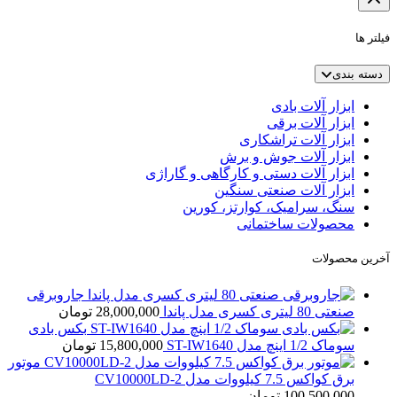
فیلتر ها
دسته بندی
ابزار آلات بادی
ابزار آلات برقی
ابزار آلات تراشکاری
ابزار آلات جوش و برش
ابزار آلات دستی و کارگاهی و گاراژی
ابزار آلات صنعتی سنگین
سنگ، سرامیک، کوارتز، کورین
محصولات ساختمانی
آخرین محصولات
جاروبرقی
صنعتی 80 لیتری کسری مدل پاندا
28,000,000
تومان
بکس بادی
سوماک 1/2 اینچ مدل ST-IW1640
15,800,000
تومان
موتور
برق کواکس 7.5 کیلووات مدل CV10000LD-2
100,500,000
تومان