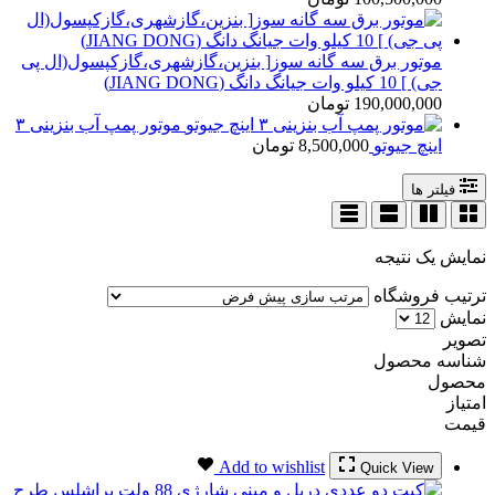
موتور برق سه گانه سوز[ بنزین،گازشهری،گازکپسول(ال پی
جی) ] 10 کیلو وات جیانگ دانگ (JIANG DONG)
190,000,000
تومان
موتور پمپ آب بنزینی ۳
اینچ جیوتو
8,500,000
تومان
فیلتر ها
نمایش یک نتیجه
ترتیب فروشگاه
نمایش
تصویر
شناسه محصول
محصول
امتیاز
قیمت
Add to wishlist
Quick View