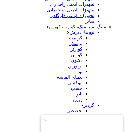
تجهیزات ایمنی راهداری
تجهیزات ایمنی ساختمانی
تجهیزات ایمنی کارگاهی
سایر
سنگ، سرامیک، کوارتز، کورین
تیغ های برش
گرانیت
پرسلان
کوارتز
کورین
دکتون
تراورتن
بتن
پدهای الماسه
اپوکسی
چسب
نانو
رزین
گردبر
تخصصی
معمولی
سنباده
سنگ