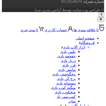
شماره همراه:
09120249679
© طراحی وب سایت توسط آژانس مدرن مدیا
منو
0
علاقه مندی ها
حساب کاربری
0
سبد خرید
صفحه اصلی
فروشگاه
ابزار آلات بادی
بکس بادی
جغجغه بادی
دریل بادی
فرز بادی
پولیش بادی
پیچگوشتی بادی
پرچ کن بادی
پیستوله بادی
منگنه کوب بادی
میخکوب بادی
کمپرسور باد
سایر
ابزار آلات برقی