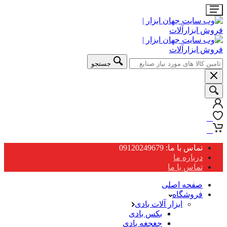
جستجو
0
0
تماس با ما: 09120249679
درباره ما
تماس با ما
صفحه اصلی
فروشگاه
ابزار آلات بادی
بکس بادی
جغجغه بادی