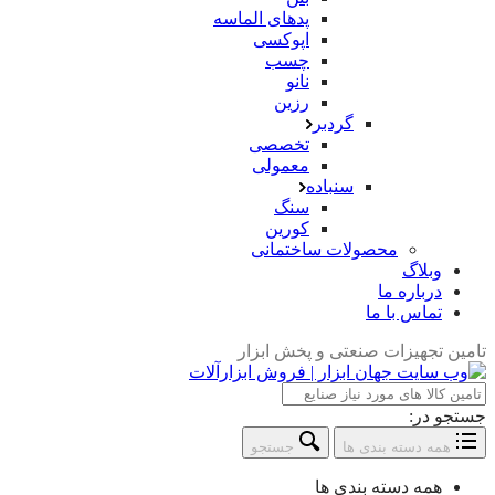
پدهای الماسه
اپوکسی
چسب
نانو
رزین
گردبر
تخصصی
معمولی
سنباده
سنگ
کورین
محصولات ساختمانی
وبلاگ
درباره ما
تماس با ما
تامین تجهیزات صنعتی و پخش ابزار
جستجو در:
همه دسته بندی ها
جستجو
همه دسته بندی ها