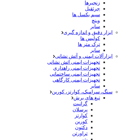
زنجیرها
جرثقیل
سیم بکسل ها
وینچ
سایر
ابزار دقیق و اندازه گیری
کولیس ها
ترک متر ها
سایر
ابزارآلات ایمنی و آتش نشانی
تجهیزات ایمنی اتش نشانی
تجهیزات ایمنی راهداری
تجهیزات ایمنی ساختمانی
تجهیزات ایمنی کارگاهی
سایر
سنگ، سرامیک، کوارتز، کورین
تیغ های برش
گرانیت
پرسلان
کوارتز
کورین
دکتون
تراورتن
بتن