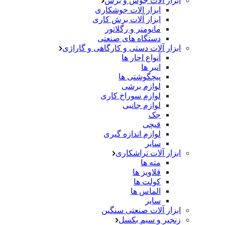
ابزار آلات جوش و برش
ابزار الات جوشکاری
ابزار آلات برش کاری
مانومتر و رگلاتور
دستگاه های صنعتی
ابزار آلات دستی و کارگاهی و گاراژی
آنواع اچار ها
انبر ها
پیچگوشتی ها
لوازم برشی
لوازم سوراخ کاری
لوازم جانبی
جک
قیچی
لوازم اندازه گیری
سایر
ابزار آلات تراشکاری
مته ها
قلاویز ها
کولت ها
الماس ها
سایر
ابزار آلات صنعتی سنگین
زنجیر و سیم بکسل