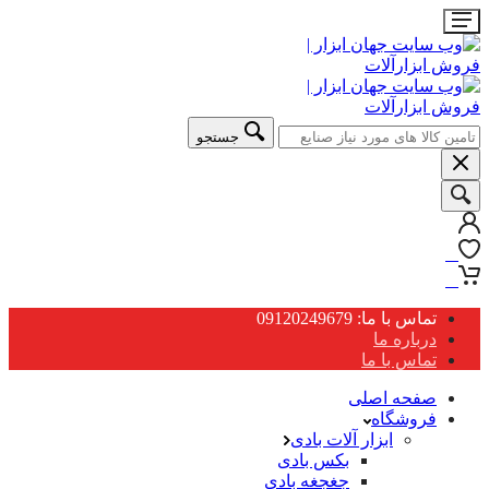
جستجو
0
0
تماس با ما: 09120249679
درباره ما
تماس با ما
صفحه اصلی
فروشگاه
ابزار آلات بادی
بکس بادی
جغجغه بادی