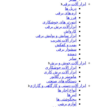
ابزار آلات برقی
دریل ها
اره های برقی
فرز ها
اینورتر های جوشکاری
ابزارآلات برش برقی
کارواش
ابزار سایش و پولیش برقی
ابزار آلات تخریب
پمپ و کفکش
سشوار برقی
دمنده
سایر
ابزار آلات جوش و برش
ابزار الات جوشکاری
ابزار آلات برش کاری
مانومتر و رگلاتور
دستگاه های صنعتی
ابزار آلات دستی و کارگاهی و گاراژی
آنواع اچار ها
انبر ها
پیچگوشتی ها
لوازم برشی