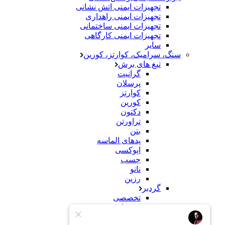
تجهیزات ایمنی اتش نشانی
تجهیزات ایمنی راهداری
تجهیزات ایمنی ساختمانی
تجهیزات ایمنی کارگاهی
سایر
سنگ، سرامیک، کوارتز، کورین
تیغ های برش
گرانیت
پرسلان
کوارتز
کورین
دکتون
تراورتن
بتن
پدهای الماسه
اپوکسی
چسب
نانو
رزین
گردبر
تخصصی
معمولی
سنباده