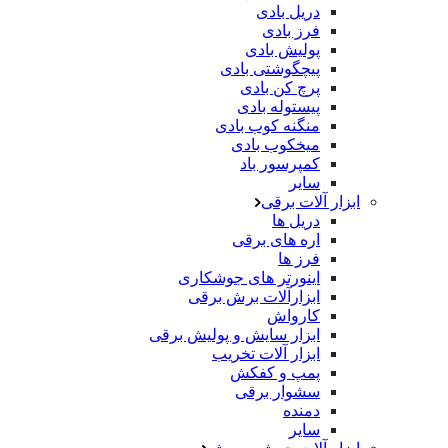
دریل بادی
فرز بادی
پولیش بادی
پیچگوشتی بادی
پرچ کن بادی
پیستوله بادی
منگنه کوب بادی
میخکوب بادی
کمپرسور باد
سایر
ابزار آلات برقی
دریل ها
اره های برقی
فرز ها
اینورتر های جوشکاری
ابزارآلات برش برقی
کارواش
ابزار سایش و پولیش برقی
ابزار آلات تخریب
پمپ و کفکش
سشوار برقی
دمنده
سایر