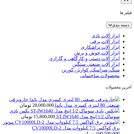
فیلتر ها
دسته بندی
ابزار آلات بادی
ابزار آلات برقی
ابزار آلات تراشکاری
ابزار آلات جوش و برش
ابزار آلات دستی و کارگاهی و گاراژی
ابزار آلات صنعتی سنگین
سنگ، سرامیک، کوارتز، کورین
محصولات ساختمانی
آخرین محصولات
جاروبرقی
صنعتی 80 لیتری کسری مدل پاندا
28,000,000
تومان
بکس بادی
سوماک 1/2 اینچ مدل ST-IW1640
15,800,000
تومان
موتور
برق کواکس 7.5 کیلووات مدل CV10000LD-2
100,500,000
تومان