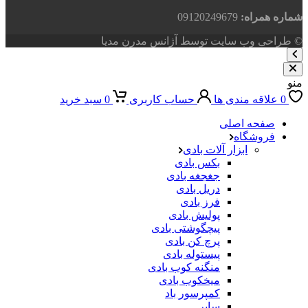
شماره همراه:
09120249679
© طراحی وب سایت توسط آژانس مدرن مدیا
منو
0
علاقه مندی ها
حساب کاربری
0
سبد خرید
صفحه اصلی
فروشگاه
ابزار آلات بادی
بکس بادی
جغجغه بادی
دریل بادی
فرز بادی
پولیش بادی
پیچگوشتی بادی
پرچ کن بادی
پیستوله بادی
منگنه کوب بادی
میخکوب بادی
کمپرسور باد
سایر