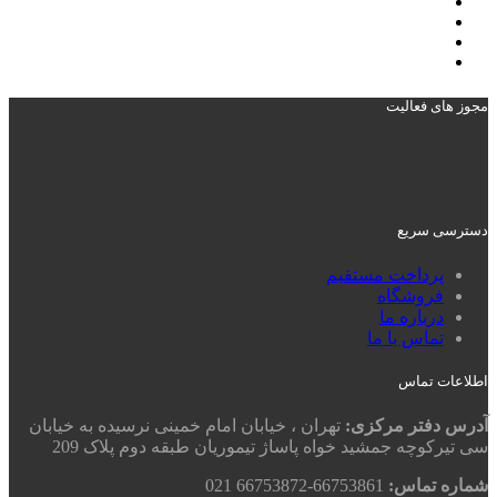
مجوز های فعالیت
دسترسی سریع
پرداخت مستقیم
فروشگاه
درباره ما
تماس با ما
اطلاعات تماس
آدرس دفتر مرکزی:
تهران ، خیابان امام خمینی نرسیده به خیابان
سی تیرکوچه جمشید خواه پاساژ تیموریان طبقه دوم پلاک 209
شماره تماس:
66753861-66753872 021