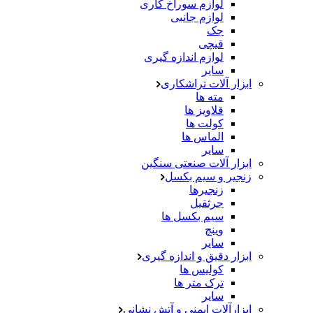
لوازم سوراخ کاری
لوازم جانبی
جک
قیچی
لوازم اندازه گیری
سایر
ابزار آلات تراشکاری
مته ها
قلاویز ها
کولت ها
الماس ها
سایر
ابزار آلات صنعتی سنگین
زنجیر و سیم بکسل
زنجیرها
جرثقیل
سیم بکسل ها
وینچ
سایر
ابزار دقیق و اندازه گیری
کولیس ها
ترک متر ها
سایر
ابزارآلات ایمنی و آتش نشانی