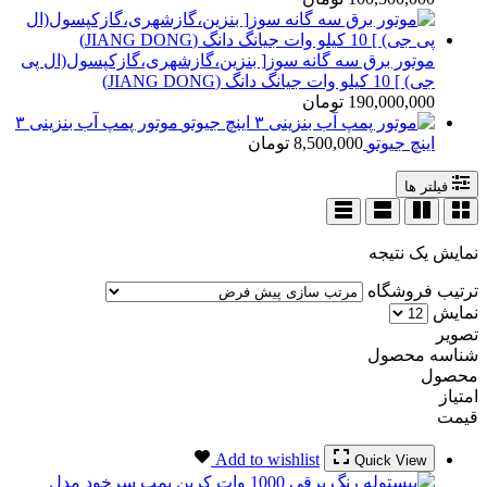
موتور برق سه گانه سوز[ بنزین،گازشهری،گازکپسول(ال پی
جی) ] 10 کیلو وات جیانگ دانگ (JIANG DONG)
190,000,000
تومان
موتور پمپ آب بنزینی ۳
اینچ جیوتو
8,500,000
تومان
فیلتر ها
نمایش یک نتیجه
ترتیب فروشگاه
نمایش
تصویر
شناسه محصول
محصول
امتیاز
قیمت
Add to wishlist
Quick View