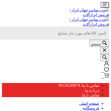
جستجو
0
0
تماس با ما: 09120249679
درباره ما
تماس با ما
صفحه اصلی
فروشگاه