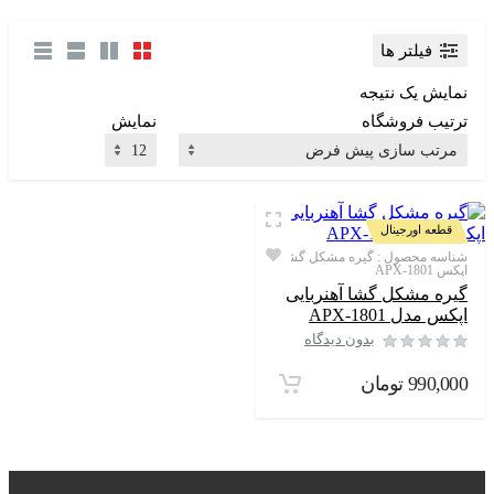
فیلتر ها
نمایش یک نتیجه
ترتیب فروشگاه
نمایش
قطعه اورجینال
شناسه محصول :
گیره مشکل گشا
اپکس APX-1801
گیره مشکل گشا آهنربایی
اپکس مدل APX-1801
بدون دیدگاه
990,000
تومان