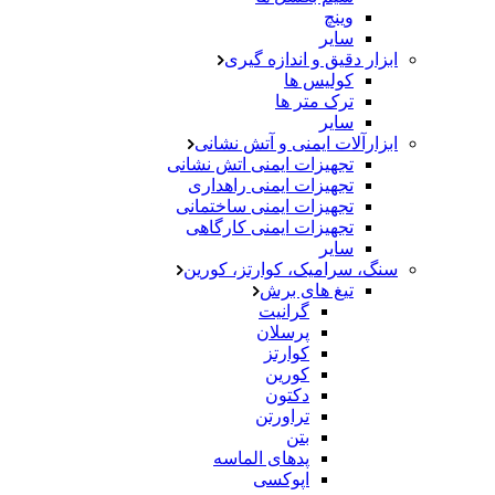
وینچ
سایر
ابزار دقیق و اندازه گیری
کولیس ها
ترک متر ها
سایر
ابزارآلات ایمنی و آتش نشانی
تجهیزات ایمنی اتش نشانی
تجهیزات ایمنی راهداری
تجهیزات ایمنی ساختمانی
تجهیزات ایمنی کارگاهی
سایر
سنگ، سرامیک، کوارتز، کورین
تیغ های برش
گرانیت
پرسلان
کوارتز
کورین
دکتون
تراورتن
بتن
پدهای الماسه
اپوکسی