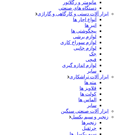
مانومتر و رگلاتور
دستگاه های صنعتی
ابزار آلات دستی و کارگاهی و گاراژی
آنواع اچار ها
انبر ها
پیچگوشتی ها
لوازم برشی
لوازم سوراخ کاری
لوازم جانبی
جک
قیچی
لوازم اندازه گیری
سایر
ابزار آلات تراشکاری
مته ها
قلاویز ها
کولت ها
الماس ها
سایر
ابزار آلات صنعتی سنگین
زنجیر و سیم بکسل
زنجیرها
جرثقیل
سیم بکسل ها