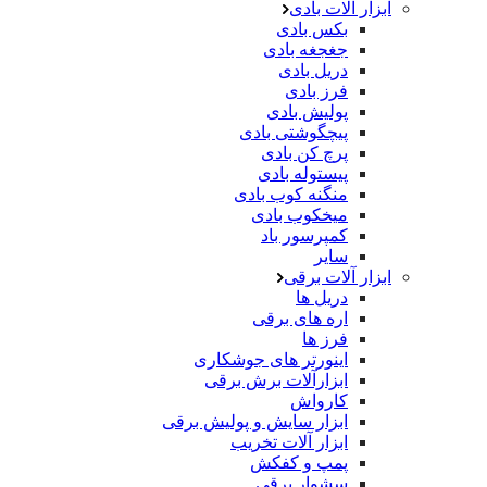
ابزار آلات بادی
بکس بادی
جغجغه بادی
دریل بادی
فرز بادی
پولیش بادی
پیچگوشتی بادی
پرچ کن بادی
پیستوله بادی
منگنه کوب بادی
میخکوب بادی
کمپرسور باد
سایر
ابزار آلات برقی
دریل ها
اره های برقی
فرز ها
اینورتر های جوشکاری
ابزارآلات برش برقی
کارواش
ابزار سایش و پولیش برقی
ابزار آلات تخریب
پمپ و کفکش
سشوار برقی