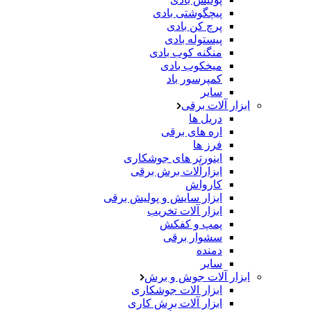
پیچگوشتی بادی
پرچ کن بادی
پیستوله بادی
منگنه کوب بادی
میخکوب بادی
کمپرسور باد
سایر
ابزار آلات برقی
دریل ها
اره های برقی
فرز ها
اینورتر های جوشکاری
ابزارآلات برش برقی
کارواش
ابزار سایش و پولیش برقی
ابزار آلات تخریب
پمپ و کفکش
سشوار برقی
دمنده
سایر
ابزار آلات جوش و برش
ابزار الات جوشکاری
ابزار آلات برش کاری