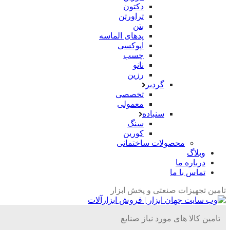
دکتون
تراورتن
بتن
پدهای الماسه
اپوکسی
چسب
نانو
رزین
گردبر
تخصصی
معمولی
سنباده
سنگ
کورین
محصولات ساختمانی
وبلاگ
درباره ما
تماس با ما
امین تجهیزات صنعتی و پخش ابزار