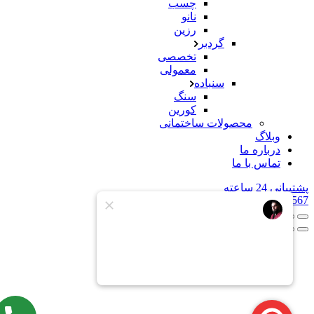
چسب
نانو
رزین
گردبر
تخصصی
معمولی
سنباده
سنگ
کورین
محصولات ساختمانی
وبلاگ
درباره ما
تماس با ما
تیبانی 24 ساعته
0912123456