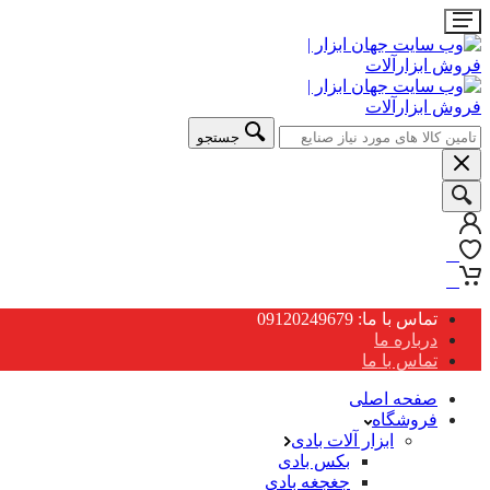
جستجو
0
0
تماس با ما: 09120249679
درباره ما
تماس با ما
صفحه اصلی
فروشگاه
ابزار آلات بادی
بکس بادی
جغجغه بادی