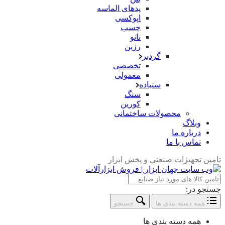
پدهای الماسه
اپوکسی
چسب
نانو
رزین
گردبر
تخصصی
معمولی
سنباده
سنگ
کورین
محصولات ساختمانی
وبلاگ
درباره ما
تماس با ما
تامین تجهیزات صنعتی و پخش ابزار
جستجو در:
همه دسته بندی ها
جستجو
همه دسته بندی ها