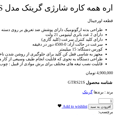
اره همه کاره شارژی گریتک مدل GTRS21S
قطعه اورجینال
طراحی بدنه ارگونومیک دارای پوشش ضد تعریق بر روی دسته
دارای 2 عدد باتری لیتیومی 21 ولت
دارای کلید کنترل سرعت (کلید گازی)
سرعت در حالت آزاد: 0-4500 دور در دقیقه
کورس دستگاه: 15 میلیمتر
مجهز به شاسی قفل کن کلید برای جلوگیری از روشن شدن ناخ
طراحی دستگاه به نحوی که قابلیت انجام طیف وسیعی از کار ه
قابلیت نصب تیغه های مختلف برای برش موادی از قبیل : چوب ، 
4,900,000
تومان
GTRS21S
شناسه محصول
برند : برندها
گریتک
اره
همه
Add to wishlist
افزودن به سبد
کاره
برچسب: