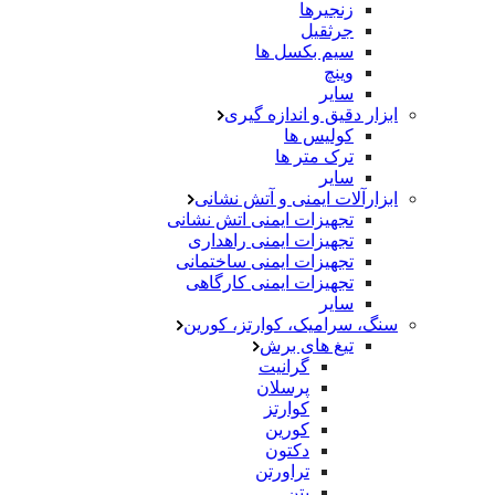
زنجیرها
جرثقیل
سیم بکسل ها
وینچ
سایر
ابزار دقیق و اندازه گیری
کولیس ها
ترک متر ها
سایر
ابزارآلات ایمنی و آتش نشانی
تجهیزات ایمنی اتش نشانی
تجهیزات ایمنی راهداری
تجهیزات ایمنی ساختمانی
تجهیزات ایمنی کارگاهی
سایر
سنگ، سرامیک، کوارتز، کورین
تیغ های برش
گرانیت
پرسلان
کوارتز
کورین
دکتون
تراورتن
بتن