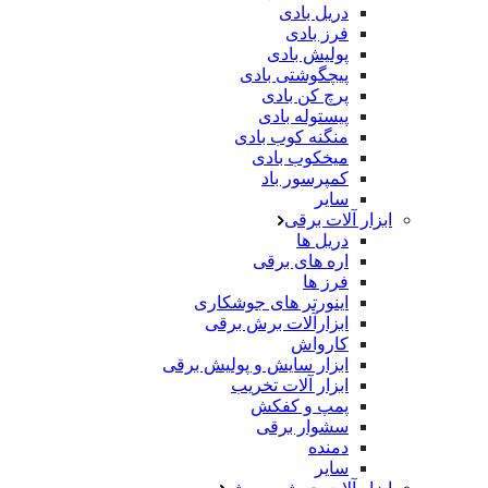
دریل بادی
فرز بادی
پولیش بادی
پیچگوشتی بادی
پرچ کن بادی
پیستوله بادی
منگنه کوب بادی
میخکوب بادی
کمپرسور باد
سایر
ابزار آلات برقی
دریل ها
اره های برقی
فرز ها
اینورتر های جوشکاری
ابزارآلات برش برقی
کارواش
ابزار سایش و پولیش برقی
ابزار آلات تخریب
پمپ و کفکش
سشوار برقی
دمنده
سایر