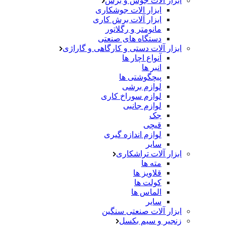
ابزار آلات جوش و برش
ابزار الات جوشکاری
ابزار آلات برش کاری
مانومتر و رگلاتور
دستگاه های صنعتی
ابزار آلات دستی و کارگاهی و گاراژی
آنواع اچار ها
انبر ها
پیچگوشتی ها
لوازم برشی
لوازم سوراخ کاری
لوازم جانبی
جک
قیچی
لوازم اندازه گیری
سایر
ابزار آلات تراشکاری
مته ها
قلاویز ها
کولت ها
الماس ها
سایر
ابزار آلات صنعتی سنگین
زنجیر و سیم بکسل