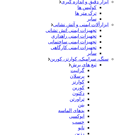
ابزار دقیق و اندازه گیری
کولیس ها
ترک متر ها
سایر
ابزارآلات ایمنی و آتش نشانی
تجهیزات ایمنی اتش نشانی
تجهیزات ایمنی راهداری
تجهیزات ایمنی ساختمانی
تجهیزات ایمنی کارگاهی
سایر
سنگ، سرامیک، کوارتز، کورین
تیغ های برش
گرانیت
پرسلان
کوارتز
کورین
دکتون
تراورتن
بتن
پدهای الماسه
اپوکسی
چسب
نانو
رزین