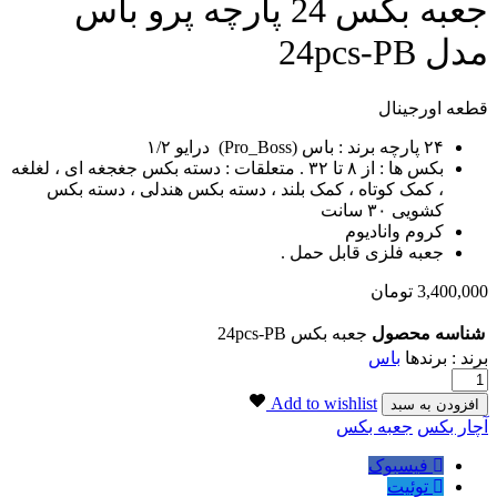
جعبه بکس 24 پارچه پرو باس
مدل 24pcs-PB
قطعه اورجینال
۲۴ پارچه برند : باس (Pro_Boss) درایو ۱/۲
بکس ها : از ۸ تا ۳۲ . متعلقات : دسته بکس جغجغه ای ، لغلغه
، کمک کوتاه ، کمک بلند ، دسته بکس هندلی ، دسته بکس
کشویی ۳۰ سانت
کروم وانادیوم
جعبه فلزی قابل حمل .
3,400,000
تومان
شناسه محصول
جعبه بکس 24pcs-PB
برند : برندها
باس
جعبه
بکس
Add to wishlist
افزودن به سبد
24
برچسب:
آچار بکس
جعبه بکس
پارچه
پرو
فیسبوک
باس
توئیت