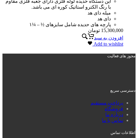
این دستگاه حدیده لوله فلزی دارای جعبه فلزی مقاوم
با رنگ الکترو استاتیک کوره ای می باشد.
میله دای هد
دای هد
پارچه های حدیده شامل سایزهای ½ – ¼۱
15,300,000
تومان
افزودن به سبد
Add to wishlist
مجوز های فعالیت
دسترسی سریع
پرداخت مستقیم
فروشگاه
درباره ما
تماس با ما
اطلاعات تماس