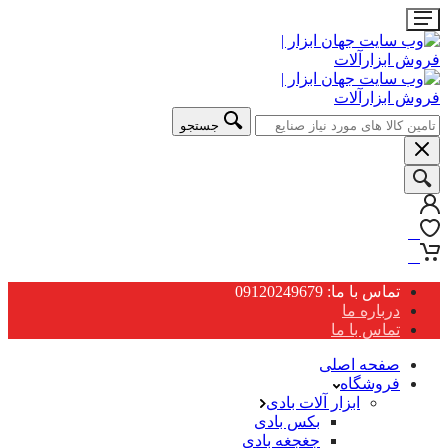
جستجو
0
0
تماس با ما: 09120249679
درباره ما
تماس با ما
صفحه اصلی
فروشگاه
ابزار آلات بادی
بکس بادی
جغجغه بادی