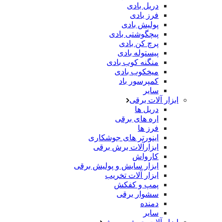
دریل بادی
فرز بادی
پولیش بادی
پیچگوشتی بادی
پرچ کن بادی
پیستوله بادی
منگنه کوب بادی
میخکوب بادی
کمپرسور باد
سایر
ابزار آلات برقی
دریل ها
اره های برقی
فرز ها
اینورتر های جوشکاری
ابزارآلات برش برقی
کارواش
ابزار سایش و پولیش برقی
ابزار آلات تخریب
پمپ و کفکش
سشوار برقی
دمنده
سایر