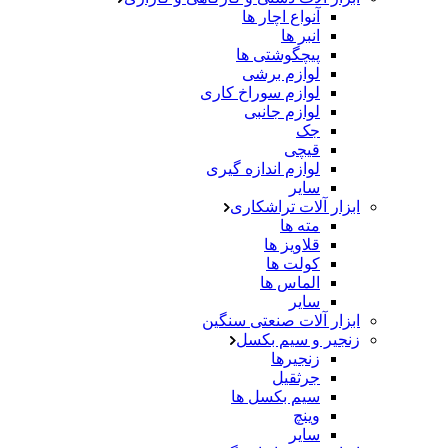
آنواع اچار ها
انبر ها
پیچگوشتی ها
لوازم برشی
لوازم سوراخ کاری
لوازم جانبی
جک
قیچی
لوازم اندازه گیری
سایر
ابزار آلات تراشکاری
مته ها
قلاویز ها
کولت ها
الماس ها
سایر
ابزار آلات صنعتی سنگین
زنجیر و سیم بکسل
زنجیرها
جرثقیل
سیم بکسل ها
وینچ
سایر