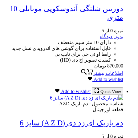
دوربین شلنگی آندوسکوپی موبایلی 10
متری
نمره
0
از 5
بدون دیدگاه
دارای 10 متر سیم منعطف
قابل استفاده برای گوشی های اندرویدی نسل جدید
رابط او تی جی برای تایپ بی
کیفیت تصویر اچ دی (HD)
870,000
تومان
اطلاعات بیشتر
Add to wishlist
Add to wishlist
Quick View
شناسه محصول :
دم باریک AZD
قطعه اورجینال
دم باریک ای زد دی (A Z D) سایز 6
نمره
0
از 5