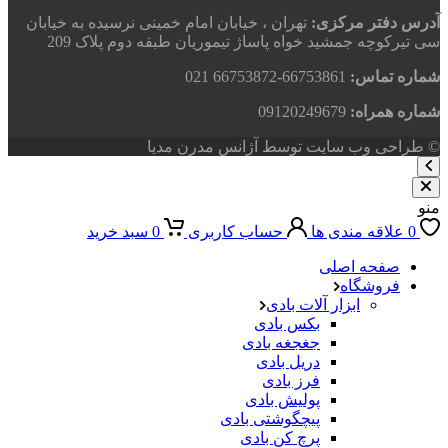
آدرس دفتر مرکزی:
تهران ، خیابان امام خمینی نرسیده به خیابان
سی تیرکوچه جمشید خواه پاساژ تیموریان طبقه دوم پلاک 209
شماره تماس:
66753861-66753872 021
شماره همراه:
09120249679
© طراحی وب سایت توسط آژانس مدرن مدیا
منو
0
علاقه مندی ها
حساب کاربری
0
سبد خرید
صفحه اصلی
فروشگاه
ابزار آلات بادی
بکس بادی
جغجغه بادی
دریل بادی
فرز بادی
پولیش بادی
پیچگوشتی بادی
پرچ کن بادی