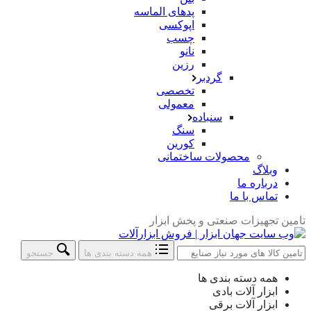
پدهای الماسه
اپوکسی
چسب
نانو
رزین
گردبر
تخصصی
معمولی
سنباده
سنگ
کورین
محصولات ساختمانی
وبلاگ
درباره ما
تماس با ما
تامین تجهیزات صنعتی و پخش ابزار
همه دسته بندی ها
جستجو
جستجو
همه دسته بندی ها
در:
ابزار آلات بادی
ابزار آلات برقی