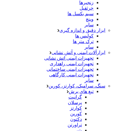
زنجیرها
جرثقیل
سیم بکسل ها
وینچ
سایر
ابزار دقیق و اندازه گیری
کولیس ها
ترک متر ها
سایر
ابزارآلات ایمنی و آتش نشانی
تجهیزات ایمنی اتش نشانی
تجهیزات ایمنی راهداری
تجهیزات ایمنی ساختمانی
تجهیزات ایمنی کارگاهی
سایر
سنگ، سرامیک، کوارتز، کورین
تیغ های برش
گرانیت
پرسلان
کوارتز
کورین
دکتون
تراورتن
بتن