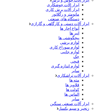
ابزار آلات جوش و برش
ابزار الات جوشکاری
ابزار آلات برش کاری
مانومتر و رگلاتور
دستگاه های صنعتی
ابزار آلات دستی و کارگاهی و گاراژی
آنواع اچار ها
انبر ها
پیچگوشتی ها
لوازم برشی
لوازم سوراخ کاری
لوازم جانبی
جک
قیچی
لوازم اندازه گیری
سایر
ابزار آلات تراشکاری
مته ها
قلاویز ها
کولت ها
الماس ها
سایر
ابزار آلات صنعتی سنگین
زنجیر و سیم بکسل