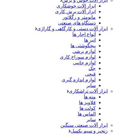
ابزار آلات جوش و برش
ابزار الات جوشکاری
ابزار آلات برش کاری
مانومتر و رگلاتور
دستگاه های صنعتی
ابزار آلات دستی و کارگاهی و گاراژی
آنواع اچار ها
انبر ها
پیچگوشتی ها
لوازم برشی
لوازم سوراخ کاری
لوازم جانبی
جک
قیچی
لوازم اندازه گیری
سایر
ابزار آلات تراشکاری
مته ها
قلاویز ها
کولت ها
الماس ها
سایر
ابزار آلات صنعتی سنگین
زنجیر و سیم بکسل