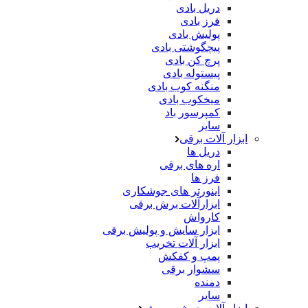
دریل بادی
فرز بادی
پولیش بادی
پیچگوشتی بادی
پرچ کن بادی
پیستوله بادی
منگنه کوب بادی
میخکوب بادی
کمپرسور باد
سایر
ابزار آلات برقی
دریل ها
اره های برقی
فرز ها
اینورتر های جوشکاری
ابزارآلات برش برقی
کارواش
ابزار سایش و پولیش برقی
ابزار آلات تخریب
پمپ و کفکش
سشوار برقی
دمنده
سایر