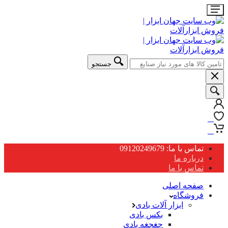
جستجو
0
0
تماس با ما: 09120249679
درباره ما
تماس با ما
صفحه اصلی
فروشگاه
ابزار آلات بادی
بکس بادی
جغجغه بادی