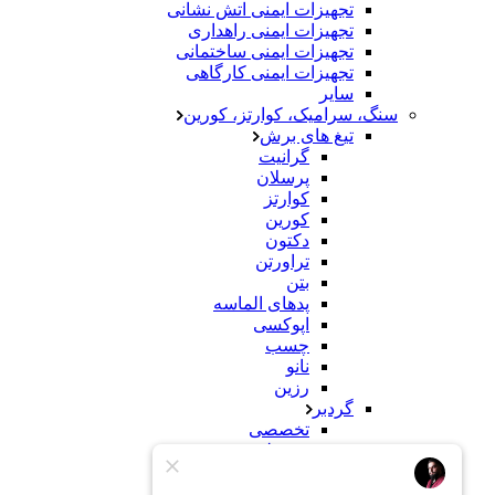
تجهیزات ایمنی اتش نشانی
تجهیزات ایمنی راهداری
تجهیزات ایمنی ساختمانی
تجهیزات ایمنی کارگاهی
سایر
سنگ، سرامیک، کوارتز، کورین
تیغ های برش
گرانیت
پرسلان
کوارتز
کورین
دکتون
تراورتن
بتن
پدهای الماسه
اپوکسی
چسب
نانو
رزین
گردبر
تخصصی
معمولی
سنباده
سنگ