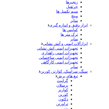
زنجیرها
جرثقیل
سیم بکسل ها
وینچ
سایر
ابزار دقیق و اندازه گیری
کولیس ها
ترک متر ها
سایر
ابزارآلات ایمنی و آتش نشانی
تجهیزات ایمنی اتش نشانی
تجهیزات ایمنی راهداری
تجهیزات ایمنی ساختمانی
تجهیزات ایمنی کارگاهی
سایر
سنگ، سرامیک، کوارتز، کورین
تیغ های برش
گرانیت
پرسلان
کوارتز
کورین
دکتون
تراورتن
بتن