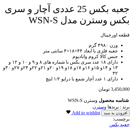
جعبه بکس 25 عددی آچار و سری
بکس وسترن مدل WSN-S
قطعه اورجینال
وزن ۴۹۸۰ گرم
جعبه فلزی با ابعاد ۴۴×۱۸×۴ سانتی متر
جنس کالا کروم وانادیوم
دارای ۱۸ عدد سری بکس با شماره های ۸ و ۹ و ۱۰ و ۱۲ و
۱۳ و ۱۴و ۱۵و ۱۶و ۱۷و ۱۸و ۱۹و ۲۰و ۲۱و ۲۲و ۲۴و ۲۷و ۳۰و
۳۲
دارای ۱ عدد آچار شمع با درایو ۱/۲ اینچ
3,450,000
تومان
شناسه محصول
وسترن WSN-S
برند : برندها
وسترن
Add to wishlist
افزودن به سبد
برچسب:
جعبه بکس