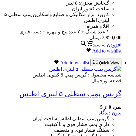
گنجایش مخزن: ۵ لیتر
ساخت کشور ایران
کاربرد ابزار مکانیکی و صنایع واسکازین پمپ سطلی ۵
لیتری اطلس
اقلام همراه
۱ عدد شلنگ + ۲ عدد پیچ و مهره + دسته فلزی
2,850,000
تومان
افزودن به سبد
Add to wishlist
Add to wishlist
Quick View
شناسه محصول :
گریس پمپ 5 کیلویی اطلس
قطعه اورجینال
گریس پمپ سطلی ۵ لیتری اطلس
نمره
0
از 5
بدون دیدگاه
گریس پمپ سطلی اطلس ساخت ایران
دارای پمپ فشار قوی و با کیفیت
شیلنگ فشار قوی و منعطف
سرشیلنگ حرفه ای کوپلینگ دار