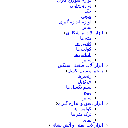
لوازم سوراخ کاری
لوازم جانبی
جک
قیچی
لوازم اندازه گیری
سایر
ابزار آلات تراشکاری
مته ها
قلاویز ها
کولت ها
الماس ها
سایر
ابزار آلات صنعتی سنگین
زنجیر و سیم بکسل
زنجیرها
جرثقیل
سیم بکسل ها
وینچ
سایر
ابزار دقیق و اندازه گیری
کولیس ها
ترک متر ها
سایر
ابزارآلات ایمنی و آتش نشانی