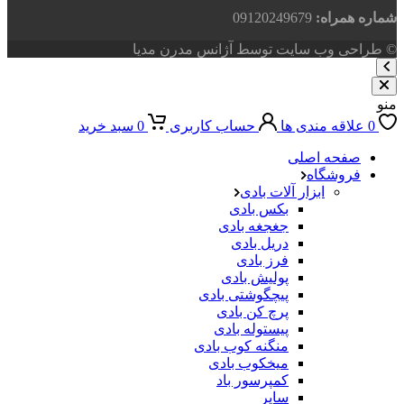
شماره همراه:
09120249679
© طراحی وب سایت توسط آژانس مدرن مدیا
منو
0
علاقه مندی ها
حساب کاربری
0
سبد خرید
صفحه اصلی
فروشگاه
ابزار آلات بادی
بکس بادی
جغجغه بادی
دریل بادی
فرز بادی
پولیش بادی
پیچگوشتی بادی
پرچ کن بادی
پیستوله بادی
منگنه کوب بادی
میخکوب بادی
کمپرسور باد
سایر