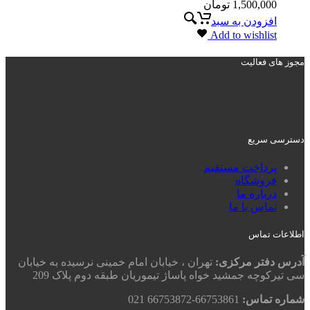
1,500,000
تومان
افزودن به سبد
Add to wishlist
مجوز های فعالیت
دسترسی سریع
پرداخت مستقیم
فروشگاه
درباره ما
تماس با ما
اطلاعات تماس
آدرس دفتر مرکزی:
تهران ، خیابان امام خمینی نرسیده به خیابان
سی تیرکوچه جمشید خواه پاساژ تیموریان طبقه دوم پلاک 209
شماره تماس:
66753861-66753872 021