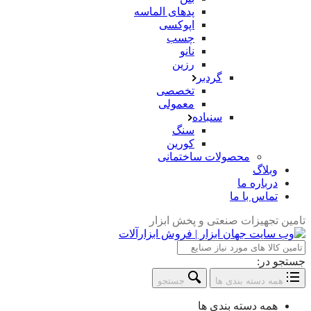
پدهای الماسه
اپوکسی
چسب
نانو
رزین
گردبر
تخصصی
معمولی
سنباده
سنگ
کورین
محصولات ساختمانی
وبلاگ
درباره ما
تماس با ما
تامین تجهیزات صنعتی و پخش ابزار
جستجو در:
همه دسته بندی ها
جستجو
همه دسته بندی ها