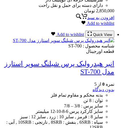
دارای دسته برای حمل و نقل راحت
2,850,000
تومان
افزودن به سبد
Add to wishlist
Add to wishlist
Quick View
شناسه محصول :
ST-700
قطعه اورجینال
انبر هیدرولیک پرس شیلنگ سوپر استارز
مدل ST-700
نمره
0
از 5
بدون دیدگاه
بدنه محکم و مقاوم تمام فلز
توان : 8 تن
سایز پرس : 3/8 – 7/8
سایز کارکرد پرس 6-8-10-12 میلیمتر
سایز 8 : قرمز , سایز 10 : زرد , سایز 12 : سبز
سیاه : 6SRB , بنفش : 8SRB , نارنجی : 10SRB , آبی :
12SRB