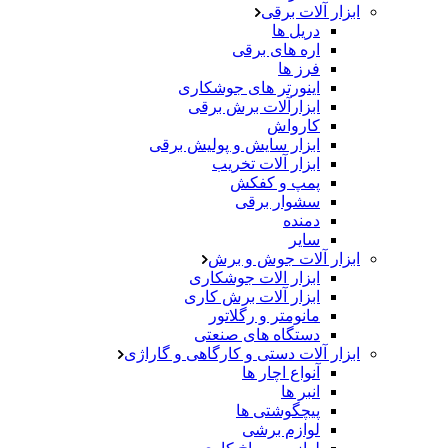
ابزار آلات برقی
دریل ها
اره های برقی
فرز ها
اینورتر های جوشکاری
ابزارآلات برش برقی
کارواش
ابزار سایش و پولیش برقی
ابزار آلات تخریب
پمپ و کفکش
سشوار برقی
دمنده
سایر
ابزار آلات جوش و برش
ابزار الات جوشکاری
ابزار آلات برش کاری
مانومتر و رگلاتور
دستگاه های صنعتی
ابزار آلات دستی و کارگاهی و گاراژی
آنواع اچار ها
انبر ها
پیچگوشتی ها
لوازم برشی