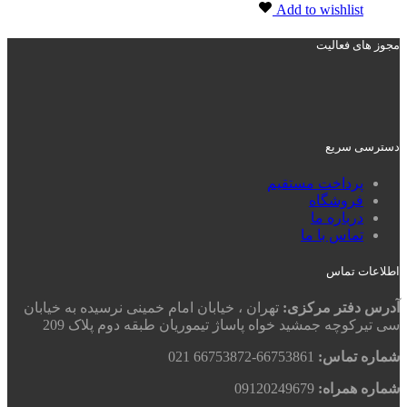
Add to wishlist
مجوز های فعالیت
دسترسی سریع
پرداخت مستقیم
فروشگاه
درباره ما
تماس با ما
اطلاعات تماس
آدرس دفتر مرکزی:
تهران ، خیابان امام خمینی نرسیده به خیابان
سی تیرکوچه جمشید خواه پاساژ تیموریان طبقه دوم پلاک 209
شماره تماس:
66753861-66753872 021
شماره همراه:
09120249679