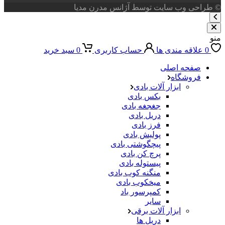
© طراحی وب سایت توسط آژانس مدرن مدیا
منو
0
علاقه مندی ها
حساب کاربری
0
سبد خرید
صفحه اصلی
فروشگاه
ابزار آلات بادی
بکس بادی
جغجغه بادی
دریل بادی
فرز بادی
پولیش بادی
پیچگوشتی بادی
پرچ کن بادی
پیستوله بادی
منگنه کوب بادی
میخکوب بادی
کمپرسور باد
سایر
ابزار آلات برقی
دریل ها