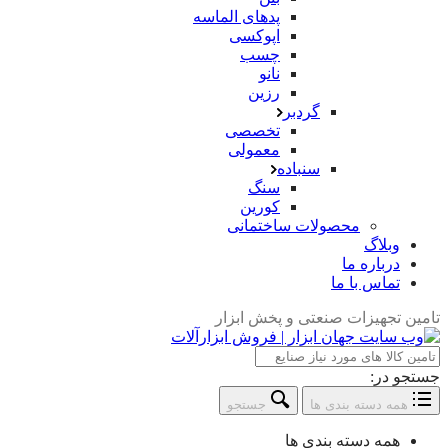
پدهای الماسه
اپوکسی
چسب
نانو
رزین
گردبر
تخصصی
معمولی
سنباده
سنگ
کورین
محصولات ساختمانی
وبلاگ
درباره ما
تماس با ما
تامین تجهیزات صنعتی و پخش ابزار
جستجو در:
همه دسته بندی ها
جستجو
همه دسته بندی ها