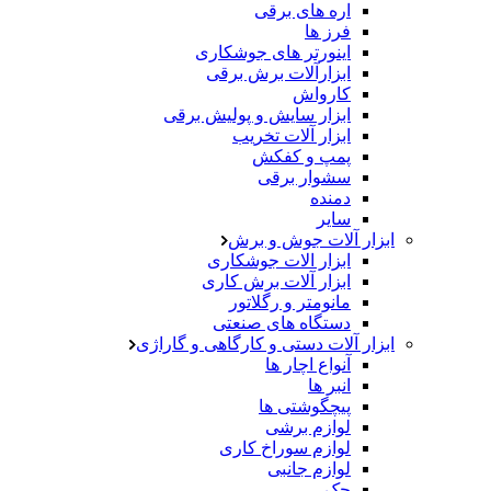
اره های برقی
فرز ها
اینورتر های جوشکاری
ابزارآلات برش برقی
کارواش
ابزار سایش و پولیش برقی
ابزار آلات تخریب
پمپ و کفکش
سشوار برقی
دمنده
سایر
ابزار آلات جوش و برش
ابزار الات جوشکاری
ابزار آلات برش کاری
مانومتر و رگلاتور
دستگاه های صنعتی
ابزار آلات دستی و کارگاهی و گاراژی
آنواع اچار ها
انبر ها
پیچگوشتی ها
لوازم برشی
لوازم سوراخ کاری
لوازم جانبی
جک