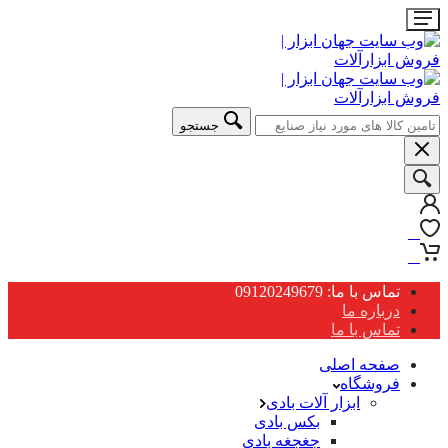
جستجو
0
0
تماس با ما: 09120249679
درباره ما
تماس با ما
صفحه اصلی
فروشگاه
ابزار آلات بادی
بکس بادی
جغجغه بادی