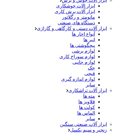
ابزار آلات جوش و برش
ابزار الات جوشکاری
ابزار آلات برش کاری
مانومتر و رگلاتور
دستگاه های صنعتی
ابزار آلات دستی و کارگاهی و گاراژی
آنواع اچار ها
انبر ها
پیچگوشتی ها
لوازم برشی
لوازم سوراخ کاری
لوازم جانبی
جک
قیچی
لوازم اندازه گیری
سایر
ابزار آلات تراشکاری
مته ها
قلاویز ها
کولت ها
الماس ها
سایر
ابزار آلات صنعتی سنگین
زنجیر و سیم بکسل