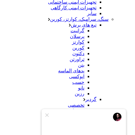
تجهیزات ایمنی ساختمانی
تجهیزات ایمنی کارگاهی
سایر
سنگ، سرامیک، کوارتز، کورین
تیغ های برش
گرانیت
پرسلان
کوارتز
کورین
دکتون
تراورتن
بتن
پدهای الماسه
اپوکسی
چسب
نانو
رزین
گردبر
تخصصی
معمولی
سنباده
سنگ
کورین
محصولات ساختمانی