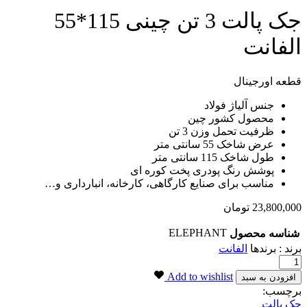
جک پالت 3 تن چینی 115*55
الفانت
قطعه اورجینال
جنس آلیاژ فولاد
محصول کشور چین
ظرفیت تحمل وزن 3 تن
عرض شاخک 55 سانتی متر
طول شاخک 115 سانتی متر
پوشش رنگ پودری پخت کوره ای
مناسب برای صنایع کارگاهی، کارخانه، انبارداری و…
23,800,000
تومان
ELEPHANT
شناسه محصول
برند : برندها
الفانت
جک
پالت
Add to wishlist
افزودن به سبد
3
برچسب:
تن
جک پالت