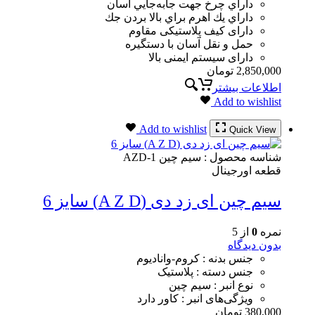
داراي چرخ جهت جابه‌جايي آسان
داراي يك اهرم براي بالا بردن جك
دارای کیف پلاستیکی مقاوم
حمل و نقل آسان با دستگیره
دارای سیستم ایمنی بالا
2,850,000
تومان
اطلاعات بیشتر
Add to wishlist
Add to wishlist
Quick View
شناسه محصول :
سیم چین AZD-1
قطعه اورجینال
سیم چین ای زد دی (A Z D) سایز 6
نمره
0
از 5
بدون دیدگاه
جنس بدنه : کروم-وانادیوم
جنس دسته : پلاستیک
نوع انبر : سیم چین
ویژگی‌های انبر : کاور دارد
380,000
تومان