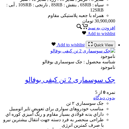
سیاه : 6SRB , بنفش : 8SRB , نارنجی : 10SRB , آبی :
12SRB
همراه با جعبه پلاستیکی مقاوم
30,900,000
تومان
افزودن به سبد
Add to wishlist
Add to wishlist
Quick View
ناموجود
شناسه محصول :
جک سوسماری بوفالو
ناموجود
جک سوسماری 2 تن کیفی بوفالو
نمره
0
از 5
بدون دیدگاه
جک سوسماری ۲ تن
مناسب خودروهای سواری برای تعویض تایر اتومبیل
داراي بدنه فولادي بسيار مقاوم و رنگ آميزي كوره اي
طراحی منحصر به فرد دسته جهت انتقال بیشترین نیرو
با صرف کمترین انرژی