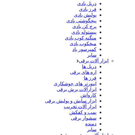
دریل بادی
فرز بادی
پولیش بادی
پیچگوشتی بادی
پرچ کن بادی
پیستوله بادی
منگنه کوب بادی
میخکوب بادی
کمپرسور باد
سایر
ابزار آلات برقی
دریل ها
اره های برقی
فرز ها
اینورتر های جوشکاری
ابزارآلات برش برقی
کارواش
ابزار سایش و پولیش برقی
ابزار آلات تخریب
پمپ و کفکش
سشوار برقی
دمنده
سایر