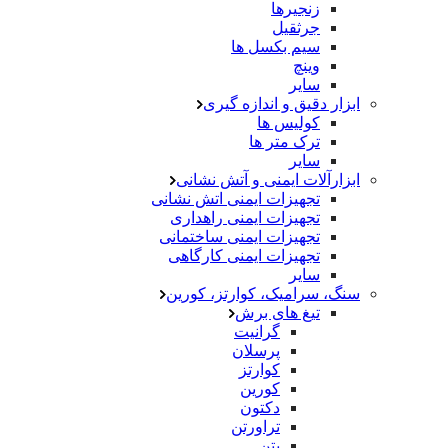
زنجیرها
جرثقیل
سیم بکسل ها
وینچ
سایر
ابزار دقیق و اندازه گیری
کولیس ها
ترک متر ها
سایر
ابزارآلات ایمنی و آتش نشانی
تجهیزات ایمنی اتش نشانی
تجهیزات ایمنی راهداری
تجهیزات ایمنی ساختمانی
تجهیزات ایمنی کارگاهی
سایر
سنگ، سرامیک، کوارتز، کورین
تیغ های برش
گرانیت
پرسلان
کوارتز
کورین
دکتون
تراورتن
بتن