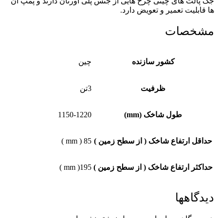
جک پالت های چینی چرخ هایی از جنس پلی اورتان دارند و پمپ آن
ها قابلیت تعمیر و تعویض دارد.
مشخصات
کشور سازنده
چین
ظرفیت
3تن
طول شاخک (mm)
1150-1220
حداقل ارتفاع شاخک ( از سطح زمین )
85 ( mm )
حداکثر ارتفاع شاخک ( از سطح زمین )
195( mm )
دیدگاهها