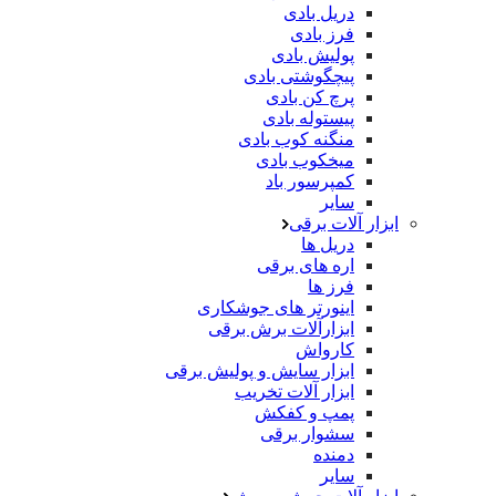
دریل بادی
فرز بادی
پولیش بادی
پیچگوشتی بادی
پرچ کن بادی
پیستوله بادی
منگنه کوب بادی
میخکوب بادی
کمپرسور باد
سایر
ابزار آلات برقی
دریل ها
اره های برقی
فرز ها
اینورتر های جوشکاری
ابزارآلات برش برقی
کارواش
ابزار سایش و پولیش برقی
ابزار آلات تخریب
پمپ و کفکش
سشوار برقی
دمنده
سایر