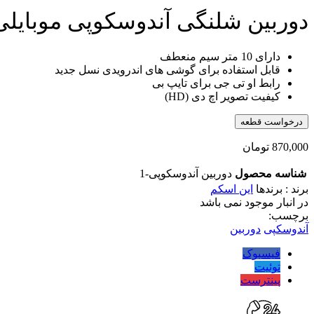
دوربین شلنگی آندوسکوپی موبایلی 10 متر
دارای 10 متر سیم منعطف
قابل استفاده برای گوشی های اندرویدی نسل جدید
رابط او تی جی برای تایپ بی
کیفیت تصویر اچ دی (HD)
درخواست قطعه
870,000
تومان
شناسه محصول
دوربین آندوسکوپی-1
برند : برندها
این اسکم
در انبار موجود نمی باشد
برچسب:
آندوسکپی
دوربین
فیسبوک
توئیت
پینترست