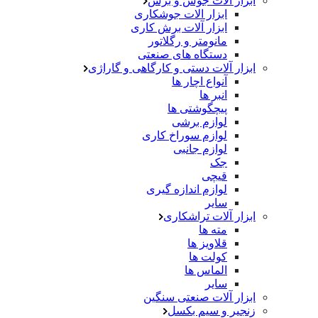
ابزار آلات جوش و برش
ابزار الات جوشکاری
ابزار آلات برش کاری
مانومتر و رگلاتور
دستگاه های صنعتی
ابزار آلات دستی و کارگاهی و گاراژی
آنواع اچار ها
انبر ها
پیچگوشتی ها
لوازم برشی
لوازم سوراخ کاری
لوازم جانبی
جک
قیچی
لوازم اندازه گیری
سایر
ابزار آلات تراشکاری
مته ها
قلاویز ها
کولت ها
الماس ها
سایر
ابزار آلات صنعتی سنگین
زنجیر و سیم بکسل