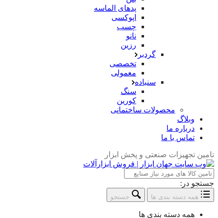
پدهای الماسه
اپوکسی
چسب
نانو
رزین
گردبر
تخصصی
معمولی
سنباده
سنگ
کورین
محصولات ساختمانی
وبلاگ
درباره ما
تماس با ما
تامین تجهیزات صنعتی و پخش ابزار
جستجو در:
همه دسته بندی ها
جستجو
همه دسته بندی ها