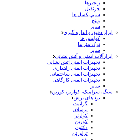
زنجیرها
جرثقیل
سیم بکسل ها
وینچ
سایر
ابزار دقیق و اندازه گیری
کولیس ها
ترک متر ها
سایر
ابزارآلات ایمنی و آتش نشانی
تجهیزات ایمنی اتش نشانی
تجهیزات ایمنی راهداری
تجهیزات ایمنی ساختمانی
تجهیزات ایمنی کارگاهی
سایر
سنگ، سرامیک، کوارتز، کورین
تیغ های برش
گرانیت
پرسلان
کوارتز
کورین
دکتون
تراورتن
بتن