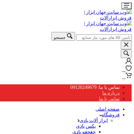
جستجو
0
0
تماس با ما: 09120249679
درباره ما
تماس با ما
صفحه اصلی
فروشگاه
ابزار آلات بادی
بکس بادی
جغجغه بادی