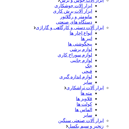
ابزار آلات جوش و برش
ابزار الات جوشکاری
ابزار آلات برش کاری
مانومتر و رگلاتور
دستگاه های صنعتی
ابزار آلات دستی و کارگاهی و گاراژی
آنواع اچار ها
انبر ها
پیچگوشتی ها
لوازم برشی
لوازم سوراخ کاری
لوازم جانبی
جک
قیچی
لوازم اندازه گیری
سایر
ابزار آلات تراشکاری
مته ها
قلاویز ها
کولت ها
الماس ها
سایر
ابزار آلات صنعتی سنگین
زنجیر و سیم بکسل