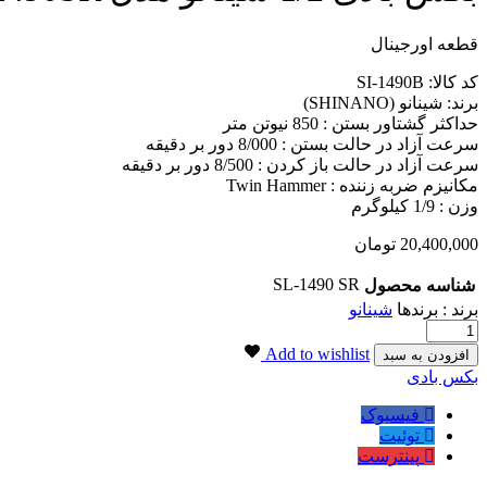
قطعه اورجینال
کد کالا: SI-1490B
برند: شینانو (SHINANO)
حداکثر گشتاور بستن : 850 نیوتن متر
سرعت آزاد در حالت بستن : 8/000 دور بر دقیقه
سرعت آزاد در حالت باز کردن : 8/500 دور بر دقیقه
مکانیزم ضربه زننده : Twin Hammer
وزن : 1/9 کیلوگرم
20,400,000
تومان
SL-1490 SR
شناسه محصول
برند : برندها
شینانو
بکس
بادی
Add to wishlist
افزودن به سبد
1/2
برچسب:
بکس بادی
شینانو
مدل
فیسبوک
SI-
توئیت
1490SR
پینترست
تعداد