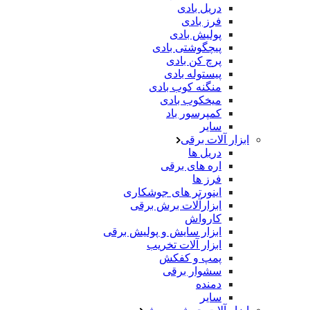
دریل بادی
فرز بادی
پولیش بادی
پیچگوشتی بادی
پرچ کن بادی
پیستوله بادی
منگنه کوب بادی
میخکوب بادی
کمپرسور باد
سایر
ابزار آلات برقی
دریل ها
اره های برقی
فرز ها
اینورتر های جوشکاری
ابزارآلات برش برقی
کارواش
ابزار سایش و پولیش برقی
ابزار آلات تخریب
پمپ و کفکش
سشوار برقی
دمنده
سایر