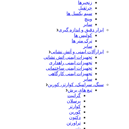
زنجیرها
جرثقیل
سیم بکسل ها
وینچ
سایر
ابزار دقیق و اندازه گیری
کولیس ها
ترک متر ها
سایر
ابزارآلات ایمنی و آتش نشانی
تجهیزات ایمنی اتش نشانی
تجهیزات ایمنی راهداری
تجهیزات ایمنی ساختمانی
تجهیزات ایمنی کارگاهی
سایر
سنگ، سرامیک، کوارتز، کورین
تیغ های برش
گرانیت
پرسلان
کوارتز
کورین
دکتون
تراورتن
بتن