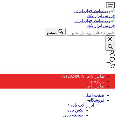
جستجو
0
0
تماس با ما: 09120249679
درباره ما
تماس با ما
صفحه اصلی
فروشگاه
ابزار آلات بادی
بکس بادی
جغجغه بادی