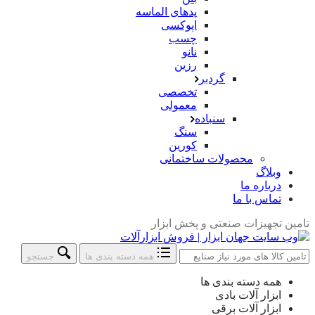
پدهای الماسه
اپوکسی
چسب
نانو
رزین
گردبر
تخصصی
معمولی
سنباده
سنگ
کورین
محصولات ساختمانی
وبلاگ
درباره ما
تماس با ما
تامین تجهیزات صنعتی و پخش ابزار
همه دسته بندی ها
جستجو
جستجو
همه دسته بندی ها
در:
ابزار آلات بادی
ابزار آلات برقی