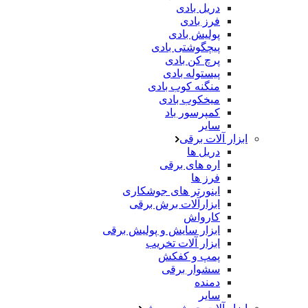
دریل بادی
فرز بادی
پولیش بادی
پیچگوشتی بادی
پرچ کن بادی
پیستوله بادی
منگنه کوب بادی
میخکوب بادی
کمپرسور باد
سایر
ابزار آلات برقی
دریل ها
اره های برقی
فرز ها
اینورتر های جوشکاری
ابزارآلات برش برقی
کارواش
ابزار سایش و پولیش برقی
ابزار آلات تخریب
پمپ و کفکش
سشوار برقی
دمنده
سایر