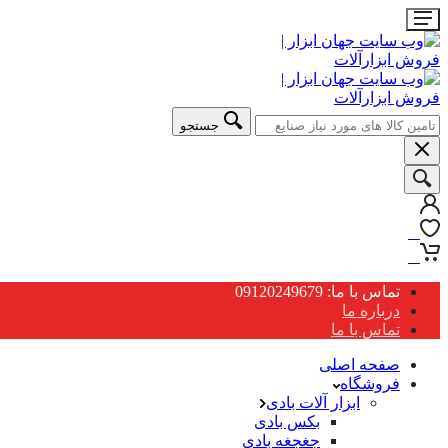
جستجو
0
0
تماس با ما: 09120249679
درباره ما
تماس با ما
صفحه اصلی
فروشگاه
ابزار آلات بادی
بکس بادی
جغجغه بادی