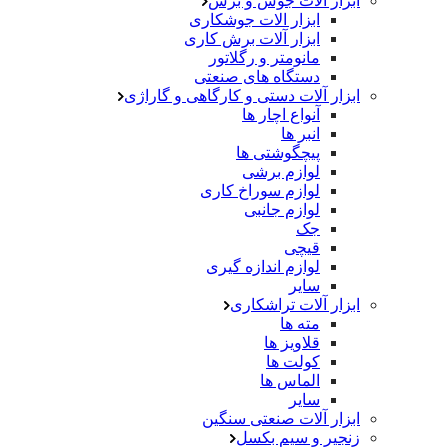
ابزار آلات جوش و برش
ابزار الات جوشکاری
ابزار آلات برش کاری
مانومتر و رگلاتور
دستگاه های صنعتی
ابزار آلات دستی و کارگاهی و گاراژی
آنواع اچار ها
انبر ها
پیچگوشتی ها
لوازم برشی
لوازم سوراخ کاری
لوازم جانبی
جک
قیچی
لوازم اندازه گیری
سایر
ابزار آلات تراشکاری
مته ها
قلاویز ها
کولت ها
الماس ها
سایر
ابزار آلات صنعتی سنگین
زنجیر و سیم بکسل