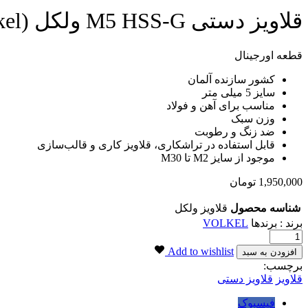
قلاویز دستی M5 HSS-G ولکل (Volkel آلمان)
قطعه اورجینال
کشور سازنده آلمان
سایز 5 میلی متر
مناسب برای آهن و فولاد
وزن سبک
ضد زنگ و رطوبت
قابل استفاده در تراشکاری، قلاویز کاری و قالب‌سازی
موجود از سایز M2 تا M30
1,950,000
تومان
شناسه محصول
قلاویز ولکل
برند : برندها
VOLKEL
قلاویز
دستی
Add to wishlist
افزودن به سبد
M5
برچسب:
HSS-
قلاویز
قلاویز دستی
G
ولکل
فیسبوک