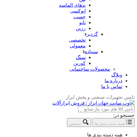
پدهای الماسه
اپوکسی
چسب
نانو
رزین
گردبر
تخصصی
معمولی
سنباده
سنگ
کورین
محصولات ساختمانی
وبلاگ
درباره ما
تماس با ما
تامین تجهیزات صنعتی و پخش ابزار
جستجو در:
همه دسته بندی ها
جستجو
همه دسته بندی ها