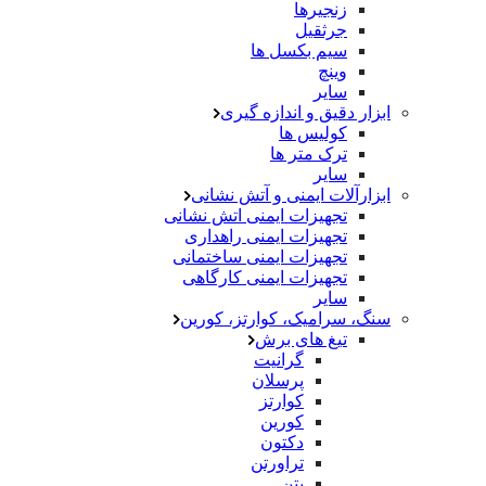
زنجیرها
جرثقیل
سیم بکسل ها
وینچ
سایر
ابزار دقیق و اندازه گیری
کولیس ها
ترک متر ها
سایر
ابزارآلات ایمنی و آتش نشانی
تجهیزات ایمنی اتش نشانی
تجهیزات ایمنی راهداری
تجهیزات ایمنی ساختمانی
تجهیزات ایمنی کارگاهی
سایر
سنگ، سرامیک، کوارتز، کورین
تیغ های برش
گرانیت
پرسلان
کوارتز
کورین
دکتون
تراورتن
بتن