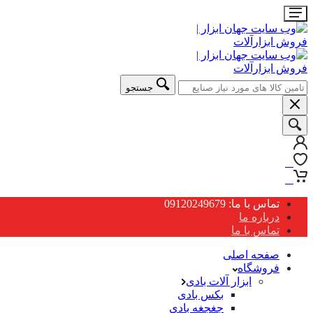
جستجو
0
0
تماس با ما: 09120249679
درباره ما
تماس با ما
صفحه اصلی
فروشگاه
ابزار آلات بادی
بکس بادی
جغجغه بادی