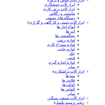
ابزار آلات جوش و برش
ابزار الات جوشکاری
ابزار آلات برش کاری
مانومتر و رگلاتور
دستگاه های صنعتی
ابزار آلات دستی و کارگاهی و گاراژی
آنواع اچار ها
انبر ها
پیچگوشتی ها
لوازم برشی
لوازم سوراخ کاری
لوازم جانبی
جک
قیچی
لوازم اندازه گیری
سایر
ابزار آلات تراشکاری
مته ها
قلاویز ها
کولت ها
الماس ها
سایر
ابزار آلات صنعتی سنگین
زنجیر و سیم بکسل