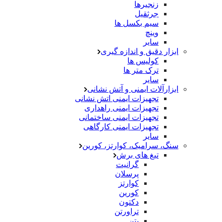
زنجیرها
جرثقیل
سیم بکسل ها
وینچ
سایر
ابزار دقیق و اندازه گیری
کولیس ها
ترک متر ها
سایر
ابزارآلات ایمنی و آتش نشانی
تجهیزات ایمنی اتش نشانی
تجهیزات ایمنی راهداری
تجهیزات ایمنی ساختمانی
تجهیزات ایمنی کارگاهی
سایر
سنگ، سرامیک، کوارتز، کورین
تیغ های برش
گرانیت
پرسلان
کوارتز
کورین
دکتون
تراورتن
بتن