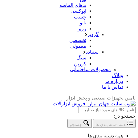
پدهای الماسه
اپوکسی
چسب
نانو
رزین
گردبر
تخصصی
معمولی
سنباده
سنگ
کورین
محصولات ساختمانی
وبلاگ
درباره ما
تماس با ما
تامین تجهیزات صنعتی و پخش ابزار
جستجو در:
همه دسته بندی ها
جستجو
همه دسته بندی ها