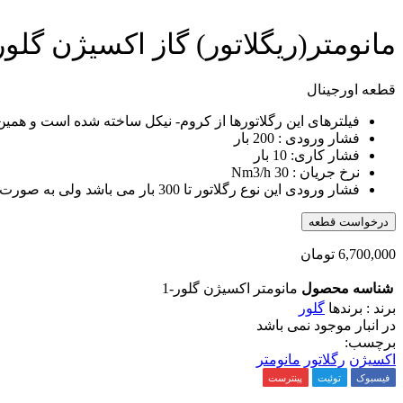
مانومتر(ریگلاتور) گاز اکسیژن گل
قطعه اورجینال
فیلترهای این رگلاتورها از کروم- نیکل ساخته شده است و همین ا
فشار ورودی : 200 بار
فشار کاری: 10 بار
نرخ جریان : 30 Nm3/h
فشار ورودی این نوع رگلاتور تا 300 بار می باشد ولی به صورت نرمال تا 200 بار استفاده می گردد اما فشارهای خروجی با فشارهای مختلف کاری تا 6 بار، 4 بار و 5/1 بار موجود است.
درخواست قطعه
6,700,000
تومان
شناسه محصول
مانومتر اکسیژن گلور-1
برند : برندها
گلور
در انبار موجود نمی باشد
برچسب:
اکسیژن
رگلاتور
مانومتر
فیسبوک
توئیت
پینترست