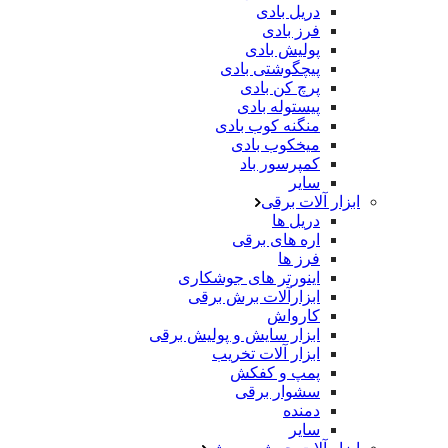
دریل بادی
فرز بادی
پولیش بادی
پیچگوشتی بادی
پرچ کن بادی
پیستوله بادی
منگنه کوب بادی
میخکوب بادی
کمپرسور باد
سایر
ابزار آلات برقی
دریل ها
اره های برقی
فرز ها
اینورتر های جوشکاری
ابزارآلات برش برقی
کارواش
ابزار سایش و پولیش برقی
ابزار آلات تخریب
پمپ و کفکش
سشوار برقی
دمنده
سایر