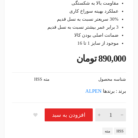
مقاومت بالا به شکستگی
عملکرد بهینه سوراخ کاری
30% سریعتر نسبت به نسل قدیم
3 برابر عمر بیشتر نسبت به نسل قدیم
ضمانت اصلی بودن کالا
موجود از سایز 1 تا 16
890,000
تومان
شناسه محصول
مته HSS
برند : برندها
ALPEN
مته آهن HSS سایز 10 آلپن اتریشی تعداد
افزودن به سبد
برچسب:
HSS
مته