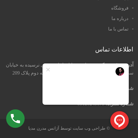
فروشگاه
درباره ما
تماس با ما
اطلاعات تماس
آدرس دفتر مرکزی:
تهران ، خیابان امام خمینی نرسیده به خیابان
سی تیرکوچه جمشید خواه پاساژ تیموریان طبقه دوم پلاک 209
شماره تماس:
66753861-66753872 021
شماره همراه:
09120249679
© طراحی وب سایت توسط آژانس مدرن مدیا