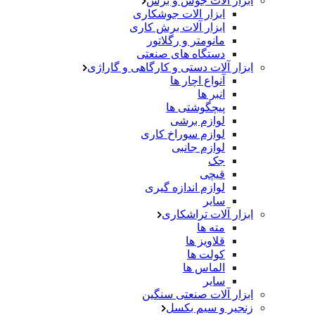
ابزار آلات جوش و برش
ابزار الات جوشکاری
ابزار آلات برش کاری
مانومتر و رگلاتور
دستگاه های صنعتی
ابزار آلات دستی و کارگاهی و گاراژی
آنواع اچار ها
انبر ها
پیچگوشتی ها
لوازم برشی
لوازم سوراخ کاری
لوازم جانبی
جک
قیچی
لوازم اندازه گیری
سایر
ابزار آلات تراشکاری
مته ها
قلاویز ها
کولت ها
الماس ها
سایر
ابزار آلات صنعتی سنگین
زنجیر و سیم بکسل