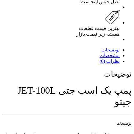
اصل جنس اینجاست!
بهترین قیمت قطعات
همیشه زیر قیمت بازار
توضیحات
مشخصات
نظرات (0)
توضیحات
پمپ یک اسب جتی JET-100L
جیتو
توضیحات