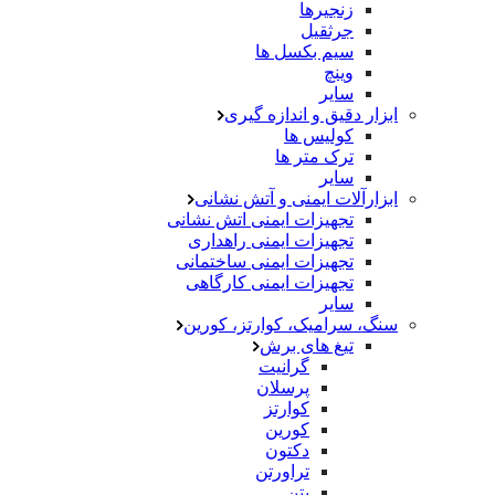
زنجیرها
جرثقیل
سیم بکسل ها
وینچ
سایر
ابزار دقیق و اندازه گیری
کولیس ها
ترک متر ها
سایر
ابزارآلات ایمنی و آتش نشانی
تجهیزات ایمنی اتش نشانی
تجهیزات ایمنی راهداری
تجهیزات ایمنی ساختمانی
تجهیزات ایمنی کارگاهی
سایر
سنگ، سرامیک، کوارتز، کورین
تیغ های برش
گرانیت
پرسلان
کوارتز
کورین
دکتون
تراورتن
بتن