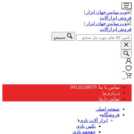
جستجو
0
0
تماس با ما: 09120249679
درباره ما
تماس با ما
صفحه اصلی
فروشگاه
ابزار آلات بادی
بکس بادی
جغجغه بادی