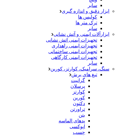
سایر
ابزار دقیق و اندازه گیری
کولیس ها
ترک متر ها
سایر
ابزارآلات ایمنی و آتش نشانی
تجهیزات ایمنی اتش نشانی
تجهیزات ایمنی راهداری
تجهیزات ایمنی ساختمانی
تجهیزات ایمنی کارگاهی
سایر
سنگ، سرامیک، کوارتز، کورین
تیغ های برش
گرانیت
پرسلان
کوارتز
کورین
دکتون
تراورتن
بتن
پدهای الماسه
اپوکسی
چسب