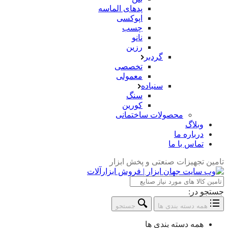
پدهای الماسه
اپوکسی
چسب
نانو
رزین
گردبر
تخصصی
معمولی
سنباده
سنگ
کورین
محصولات ساختمانی
وبلاگ
درباره ما
تماس با ما
تامین تجهیزات صنعتی و پخش ابزار
جستجو در:
همه دسته بندی ها
جستجو
همه دسته بندی ها