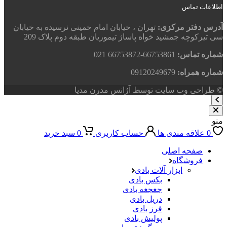
اطلاعات تماس
آدرس دفتر مرکزی:
تهران ، خیابان امام خمینی نرسیده به خیابان
سی تیرکوچه جمشید خواه پاساژ تیموریان طبقه دوم پلاک 209
شماره تماس:
66753861-66753872 021
شماره همراه:
09120249679
© طراحی وب سایت توسط آژانس مدرن مدیا
منو
0
علاقه مندی ها
حساب کاربری
0
سبد خرید
صفحه اصلی
فروشگاه
ابزار آلات بادی
بکس بادی
جغجغه بادی
دریل بادی
فرز بادی
پولیش بادی