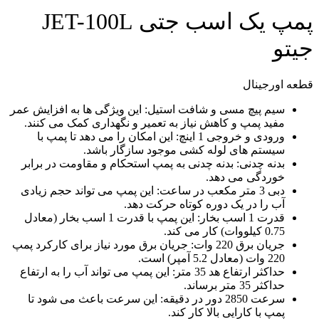
پمپ یک اسب جتی JET-100L
جیتو
قطعه اورجینال
سیم پیچ مسی و شافت استیل: این ویژگی ها به افزایش عمر
مفید پمپ و کاهش نیاز به تعمیر و نگهداری کمک می کنند.
ورودی و خروجی 1 اینچ: این امکان را می دهد تا پمپ با
سیستم های لوله کشی موجود سازگار باشد.
بدنه چدنی: بدنه چدنی به پمپ استحکام و مقاومت در برابر
خوردگی می دهد.
دبی 3 متر مکعب در ساعت: این پمپ می تواند حجم زیادی
آب را در یک دوره کوتاه حرکت دهد.
قدرت 1 اسب بخار: این پمپ با قدرت 1 اسب بخار (معادل
0.75 کیلووات) کار می کند.
جریان برق 220 وات: جریان برق مورد نیاز برای کارکرد پمپ
220 وات (معادل 5.2 آمپر) است.
حداکثر ارتفاع هد 35 متر: این پمپ می تواند آب را به ارتفاع
حداکثر 35 متر برساند.
سرعت 2850 دور در دقیقه: این سرعت باعث می شود تا
پمپ با کارایی بالا کار کند.