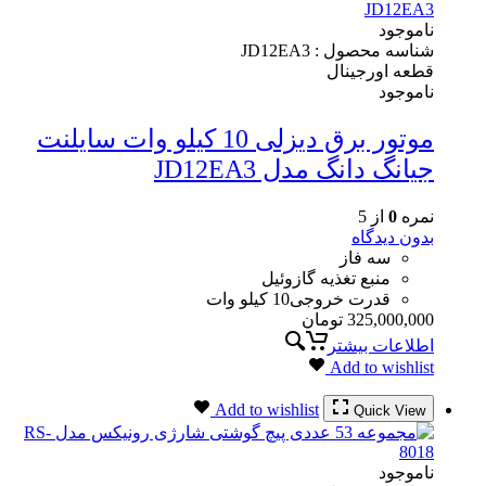
ناموجود
شناسه محصول :
JD12EA3
قطعه اورجینال
ناموجود
موتور برق دیزلی 10 کیلو وات سایلنت
جیانگ دانگ مدل JD12EA3
نمره
0
از 5
بدون دیدگاه
سه فاز
منبع تغذیه گازوئیل
قدرت خروجی10 کیلو وات
325,000,000
تومان
اطلاعات بیشتر
Add to wishlist
Add to wishlist
Quick View
ناموجود