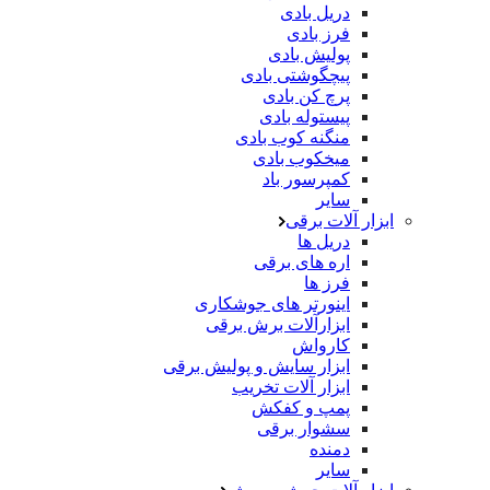
دریل بادی
فرز بادی
پولیش بادی
پیچگوشتی بادی
پرچ کن بادی
پیستوله بادی
منگنه کوب بادی
میخکوب بادی
کمپرسور باد
سایر
ابزار آلات برقی
دریل ها
اره های برقی
فرز ها
اینورتر های جوشکاری
ابزارآلات برش برقی
کارواش
ابزار سایش و پولیش برقی
ابزار آلات تخریب
پمپ و کفکش
سشوار برقی
دمنده
سایر