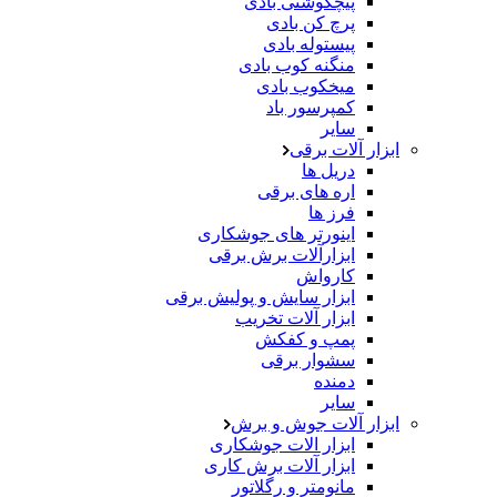
پیچگوشتی بادی
پرچ کن بادی
پیستوله بادی
منگنه کوب بادی
میخکوب بادی
کمپرسور باد
سایر
ابزار آلات برقی
دریل ها
اره های برقی
فرز ها
اینورتر های جوشکاری
ابزارآلات برش برقی
کارواش
ابزار سایش و پولیش برقی
ابزار آلات تخریب
پمپ و کفکش
سشوار برقی
دمنده
سایر
ابزار آلات جوش و برش
ابزار الات جوشکاری
ابزار آلات برش کاری
مانومتر و رگلاتور