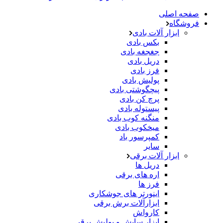
صفحه اصلی
فروشگاه
ابزار آلات بادی
بکس بادی
جغجغه بادی
دریل بادی
فرز بادی
پولیش بادی
پیچگوشتی بادی
پرچ کن بادی
پیستوله بادی
منگنه کوب بادی
میخکوب بادی
کمپرسور باد
سایر
ابزار آلات برقی
دریل ها
اره های برقی
فرز ها
اینورتر های جوشکاری
ابزارآلات برش برقی
کارواش
ابزار سایش و پولیش برقی