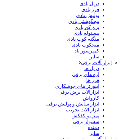
دریل بادی
فرز بادی
پولیش بادی
پیچگوشتی بادی
پرچ کن بادی
پیستوله بادی
منگنه کوب بادی
میخکوب بادی
کمپرسور باد
سایر
ابزار آلات برقی
دریل ها
اره های برقی
فرز ها
اینورتر های جوشکاری
ابزارآلات برش برقی
کارواش
ابزار سایش و پولیش برقی
ابزار آلات تخریب
پمپ و کفکش
سشوار برقی
دمنده
سایر