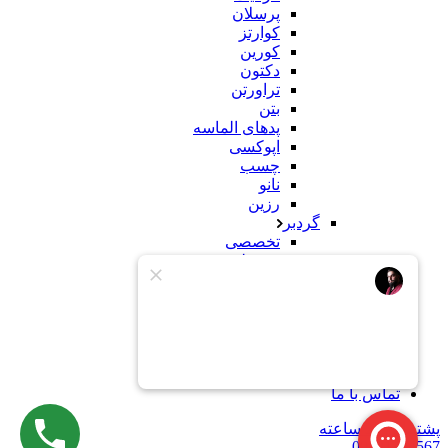
پرسلان
کوارتز
کورین
دکتون
تراورتن
بتن
پدهای الماسه
اپوکسی
چسب
نانو
رزین
گردبر
تخصصی
معمولی
سنباده
سنگ
کورین
محصولات ساختمانی
وبلاگ
درباره ما
تماس با ما
پشتیبانی 24 ساعته
09121234567