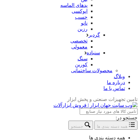
پدهای الماسه
اپوکسی
چسب
نانو
رزین
گردبر
تخصصی
معمولی
سنباده
سنگ
کورین
محصولات ساختمانی
وبلاگ
درباره ما
تماس با ما
تامین تجهیزات صنعتی و پخش ابزار
جستجو در:
همه دسته بندی ها
جستجو
همه دسته بندی ها