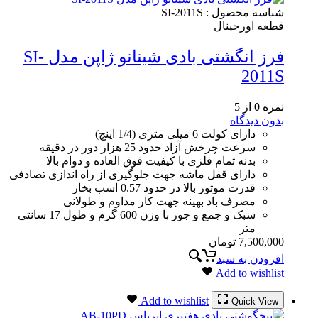
شناسه محصول :
SI-2011S
قطعه اورجینال
فرز انگشتی بادی شینانو ژاپن مدل SI-
2011S
نمره
0
از 5
بدون دیدگاه
دارای کولت 6 میلی متری (1/4 اینچ)
سرعت چرخش آزاد حدود 25 هزار دور در دقیقه
بدنه تمام فلزی با کیفیت فوق العاده و دوام بالا
دارای قفل ماشه جهت جلوگیری از راه اندازی تصادفی
قدرت موتور بالا در حدود 0.57 اسب بخار
مصرف باد بهینه جهت کار مداوم و طولانی
سبک و جمع و جور با وزن 600 گرم و طول 17 سانتی
متر
7,500,000
تومان
افزودن به سبد
Add to wishlist
Add to wishlist
Quick View