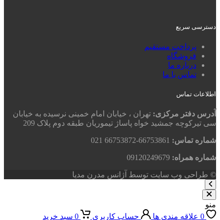
دسترسی سریع
پرداخت مستقیم
فروشگاه
درباره ما
تماس با ما
اطلاعات تماس
آدرس دفتر مرکزی:
تهران ، خیابان امام خمینی نرسیده به خیابان
سی تیرکوچه جمشید خواه پاساژ تیموریان طبقه دوم پلاک 209
شماره تماس:
66753861-66753872 021
شماره همراه:
09120249679
© طراحی وب سایت توسط آژانس مدرن مدیا
منو
0
علاقه مندی ها
حساب کاربری
0
سبد خرید