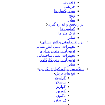
زنجیرها
جرثقیل
سیم بکسل ها
وینچ
سایر
ابزار دقیق و اندازه گیری
کولیس ها
ترک متر ها
سایر
ابزارآلات ایمنی و آتش نشانی
تجهیزات ایمنی اتش نشانی
تجهیزات ایمنی راهداری
تجهیزات ایمنی ساختمانی
تجهیزات ایمنی کارگاهی
سایر
سنگ، سرامیک، کوارتز، کورین
تیغ های برش
گرانیت
پرسلان
کوارتز
کورین
دکتون
تراورتن
بتن