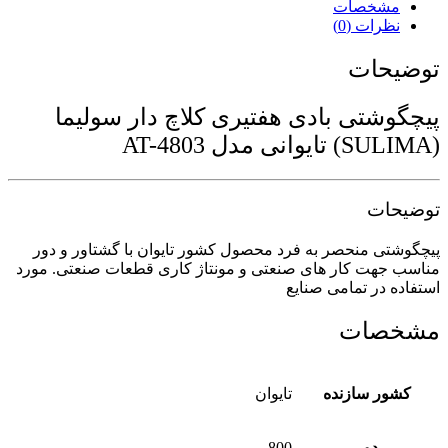
مشخصات
نظرات (0)
توضیحات
پیچگوشتی بادی هفتیری کلاچ دار سولیما
(SULIMA) تایوانی مدل AT-4803
توضیحات
پیچگوشتی منحصر به فرد محصول کشور تایوان با گشتاور و دور
مناسب جهت کار های صنعتی و مونتاژ کاری قطعات صنعتی. مورد
استفاده در تمامی صنایع
مشخصات
کشور سازنده
تایوان
دور
800