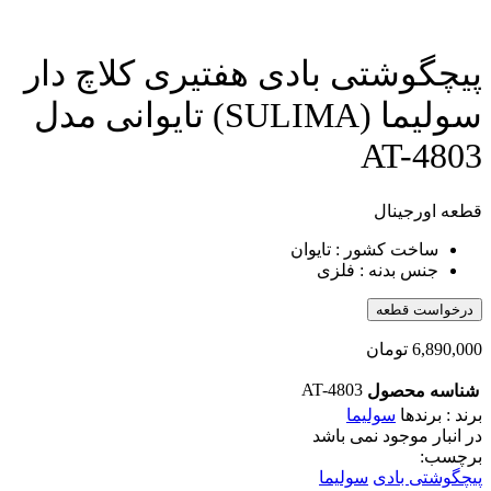
پیچگوشتی بادی هفتیری کلاچ دار
سولیما (SULIMA) تایوانی مدل
AT-4803
قطعه اورجینال
ساخت کشور : تایوان
جنس بدنه : فلزی
درخواست قطعه
6,890,000
تومان
AT-4803
شناسه محصول
برند : برندها
سولیما
در انبار موجود نمی باشد
برچسب:
پیچگوشتی بادی
سولیما