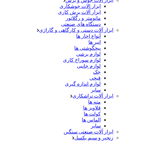
ابزار آلات جوش و برش
ابزار الات جوشکاری
ابزار آلات برش کاری
مانومتر و رگلاتور
دستگاه های صنعتی
ابزار آلات دستی و کارگاهی و گاراژی
آنواع اچار ها
انبر ها
پیچگوشتی ها
لوازم برشی
لوازم سوراخ کاری
لوازم جانبی
جک
قیچی
لوازم اندازه گیری
سایر
ابزار آلات تراشکاری
مته ها
قلاویز ها
کولت ها
الماس ها
سایر
ابزار آلات صنعتی سنگین
زنجیر و سیم بکسل