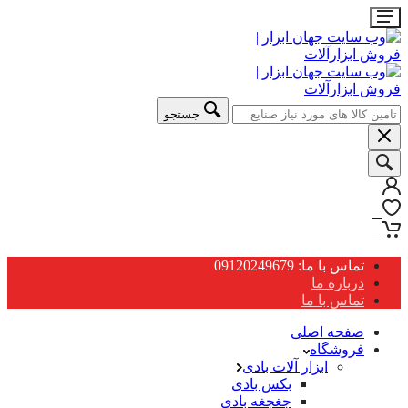
جستجو
0
0
تماس با ما: 09120249679
درباره ما
تماس با ما
صفحه اصلی
فروشگاه
ابزار آلات بادی
بکس بادی
جغجغه بادی