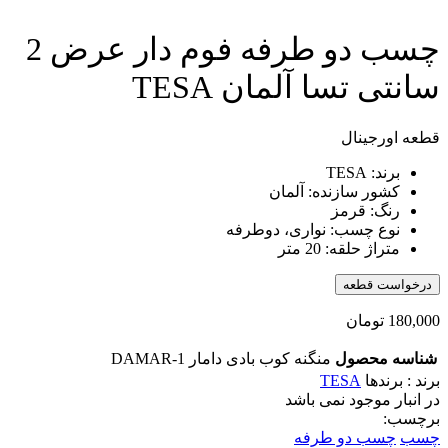
چسب دو طرفه فوم دار عرض 2
سانتی تسا آلمان TESA
قطعه اورجینال
برند: TESA
کشور سازنده: آلمان
رنگ: قرمز
نوع چسب: نواری، دوطرفه
متراژ حلقه: 20 متر
درخواست قطعه
180,000
تومان
شناسه محصول
منگنه کوب بادی دامار DAMAR-1
برند : برندها
TESA
در انبار موجود نمی باشد
برچسب:
چسب
چسب دو طرفه