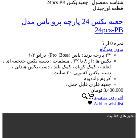
شناسه محصول :
جعبه بکس 24pcs-PB
قطعه اورجینال
جعبه بکس 24 پارچه پرو باس مدل
24pcs-PB
نمره
0
از 5
بدون دیدگاه
۲۴ پارچه برند : باس (Pro_Boss) درایو ۱/۲
بکس ها : از ۸ تا ۳۲ . متعلقات : دسته بکس جغجغه ای ،
لغلغه ، کمک کوتاه ، کمک بلند ، دسته بکس هندلی ،
دسته بکس کشویی ۳۰ سانت
کروم وانادیوم
جعبه فلزی قابل حمل .
3,400,000
تومان
افزودن به سبد
Add to wishlist
مجوز های فعالیت