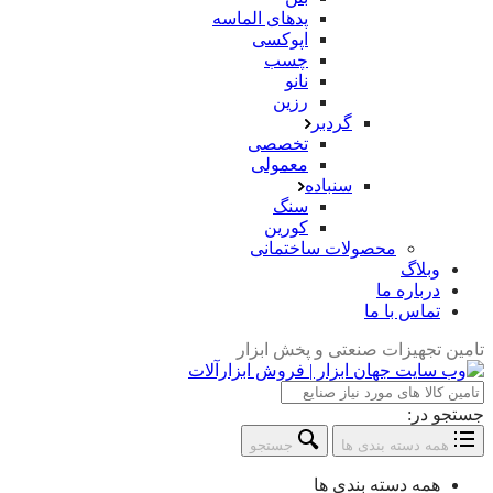
پدهای الماسه
اپوکسی
چسب
نانو
رزین
گردبر
تخصصی
معمولی
سنباده
سنگ
کورین
محصولات ساختمانی
وبلاگ
درباره ما
تماس با ما
تامین تجهیزات صنعتی و پخش ابزار
جستجو در:
همه دسته بندی ها
جستجو
همه دسته بندی ها