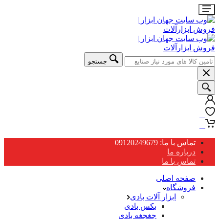
جستجو
0
0
تماس با ما: 09120249679
درباره ما
تماس با ما
صفحه اصلی
فروشگاه
ابزار آلات بادی
بکس بادی
جغجغه بادی