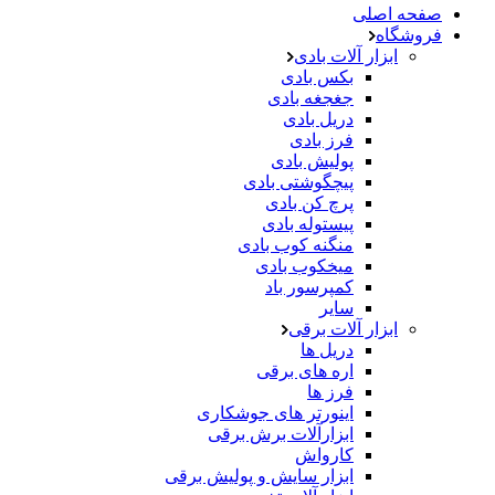
صفحه اصلی
فروشگاه
ابزار آلات بادی
بکس بادی
جغجغه بادی
دریل بادی
فرز بادی
پولیش بادی
پیچگوشتی بادی
پرچ کن بادی
پیستوله بادی
منگنه کوب بادی
میخکوب بادی
کمپرسور باد
سایر
ابزار آلات برقی
دریل ها
اره های برقی
فرز ها
اینورتر های جوشکاری
ابزارآلات برش برقی
کارواش
ابزار سایش و پولیش برقی