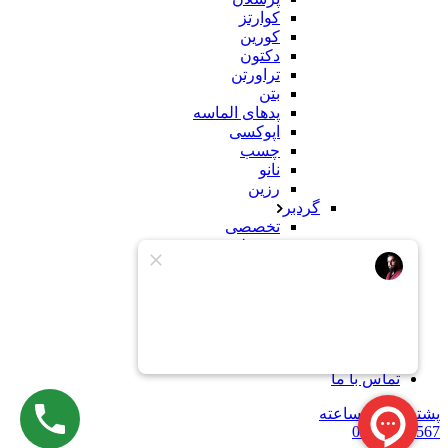
کوارتز
کورین
دکتون
تراورتن
بتن
پدهای الماسه
اپوکسی
چسب
نانو
رزین
گردبر
تخصصی
معمولی
سنباده
سنگ
کورین
محصولات ساختمانی
وبلاگ
درباره ما
تماس با ما
پشتیبانی 24 ساعته
09121234567