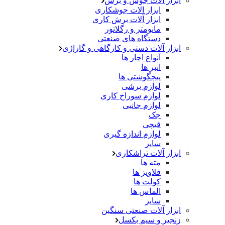
ابزار آلات جوش و برش
ابزار الات جوشکاری
ابزار آلات برش کاری
مانومتر و رگلاتور
دستگاه های صنعتی
ابزار آلات دستی و کارگاهی و گاراژی
آنواع اچار ها
انبر ها
پیچگوشتی ها
لوازم برشی
لوازم سوراخ کاری
لوازم جانبی
جک
قیچی
لوازم اندازه گیری
سایر
ابزار آلات تراشکاری
مته ها
قلاویز ها
کولت ها
الماس ها
سایر
ابزار آلات صنعتی سنگین
زنجیر و سیم بکسل