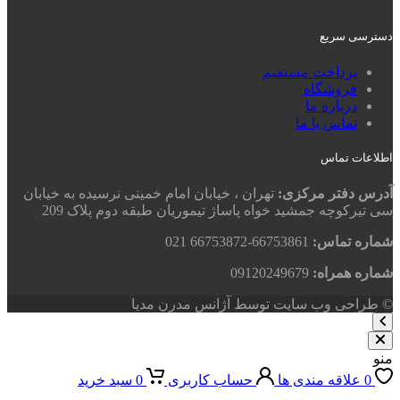
دسترسی سریع
پرداخت مستقیم
فروشگاه
درباره ما
تماس با ما
اطلاعات تماس
آدرس دفتر مرکزی:
تهران ، خیابان امام خمینی نرسیده به خیابان
سی تیرکوچه جمشید خواه پاساژ تیموریان طبقه دوم پلاک 209
شماره تماس:
66753861-66753872 021
شماره همراه:
09120249679
© طراحی وب سایت توسط آژانس مدرن مدیا
منو
0
علاقه مندی ها
حساب کاربری
0
سبد خرید