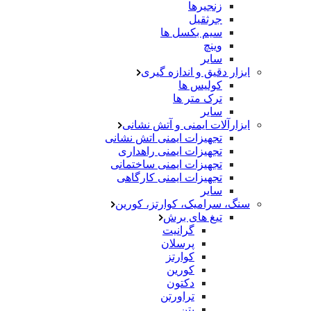
زنجیرها
جرثقیل
سیم بکسل ها
وینچ
سایر
ابزار دقیق و اندازه گیری
کولیس ها
ترک متر ها
سایر
ابزارآلات ایمنی و آتش نشانی
تجهیزات ایمنی اتش نشانی
تجهیزات ایمنی راهداری
تجهیزات ایمنی ساختمانی
تجهیزات ایمنی کارگاهی
سایر
سنگ، سرامیک، کوارتز، کورین
تیغ های برش
گرانیت
پرسلان
کوارتز
کورین
دکتون
تراورتن
بتن