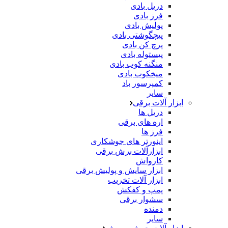
دریل بادی
فرز بادی
پولیش بادی
پیچگوشتی بادی
پرچ کن بادی
پیستوله بادی
منگنه کوب بادی
میخکوب بادی
کمپرسور باد
سایر
ابزار آلات برقی
دریل ها
اره های برقی
فرز ها
اینورتر های جوشکاری
ابزارآلات برش برقی
کارواش
ابزار سایش و پولیش برقی
ابزار آلات تخریب
پمپ و کفکش
سشوار برقی
دمنده
سایر