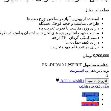
قطعه اورجینال
استفاده از بهترین آلیاژ در ساختن چرخ دنده ها
طراحی مناسب و حجم کوچک دستگاه
دارای وزن مناسب با قدرت تخریب بالا
مناسب جهت انجام پروژه های تخریب ساختمان و استفاده طول
دسته کمکی گردان ۳۶۰ درجه
دارای کیف حمل bmc
دارای دو عدد قلم جهت تخریب
9,200,000
تومان
HK -DH0810 UPSPIRIT
شناسه محصول
برند : برندها
آپ اسپیریت
چکش
تخریب
Add to wishlist
افزودن به سبد
7
برچسب:
پیکور
تخریب
هیلتی
کیلویی
آپ
فیسبوک
اسپریت
توئیت
پیکور
پینترست
هیلتی