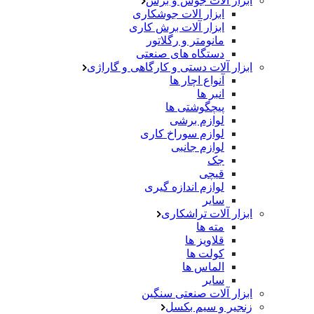
ابزار آلات جوش و برش
ابزار الات جوشکاری
ابزار آلات برش کاری
مانومتر و رگلاتور
دستگاه های صنعتی
ابزار آلات دستی و کارگاهی و گاراژی
آنواع اچار ها
انبر ها
پیچگوشتی ها
لوازم برشی
لوازم سوراخ کاری
لوازم جانبی
جک
قیچی
لوازم اندازه گیری
سایر
ابزار آلات تراشکاری
مته ها
قلاویز ها
کولت ها
الماس ها
سایر
ابزار آلات صنعتی سنگین
زنجیر و سیم بکسل