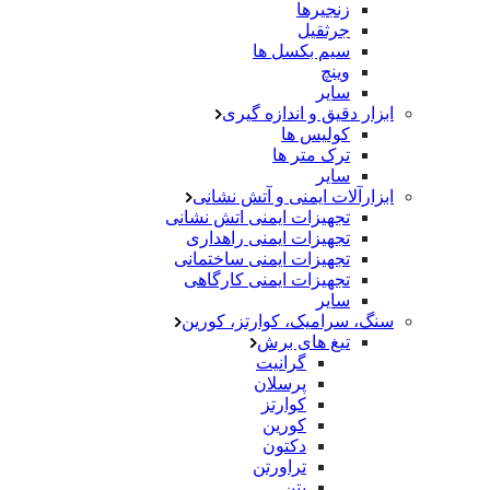
زنجیرها
جرثقیل
سیم بکسل ها
وینچ
سایر
ابزار دقیق و اندازه گیری
کولیس ها
ترک متر ها
سایر
ابزارآلات ایمنی و آتش نشانی
تجهیزات ایمنی اتش نشانی
تجهیزات ایمنی راهداری
تجهیزات ایمنی ساختمانی
تجهیزات ایمنی کارگاهی
سایر
سنگ، سرامیک، کوارتز، کورین
تیغ های برش
گرانیت
پرسلان
کوارتز
کورین
دکتون
تراورتن
بتن