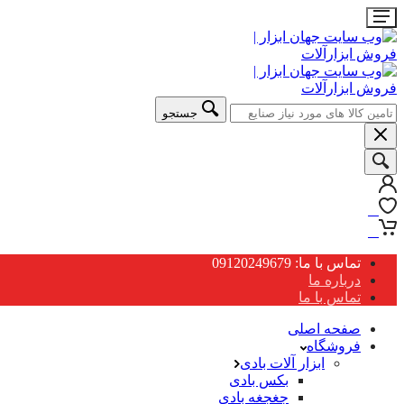
جستجو
0
0
تماس با ما: 09120249679
درباره ما
تماس با ما
صفحه اصلی
فروشگاه
ابزار آلات بادی
بکس بادی
جغجغه بادی