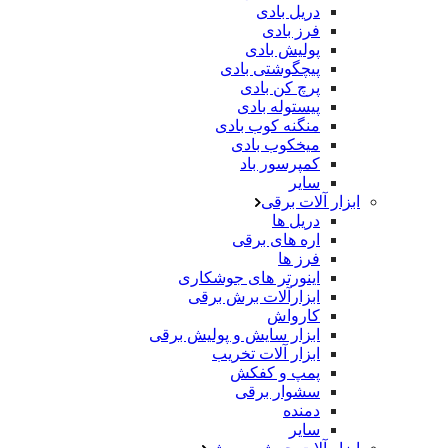
دریل بادی
فرز بادی
پولیش بادی
پیچگوشتی بادی
پرچ کن بادی
پیستوله بادی
منگنه کوب بادی
میخکوب بادی
کمپرسور باد
سایر
ابزار آلات برقی
دریل ها
اره های برقی
فرز ها
اینورتر های جوشکاری
ابزارآلات برش برقی
کارواش
ابزار سایش و پولیش برقی
ابزار آلات تخریب
پمپ و کفکش
سشوار برقی
دمنده
سایر