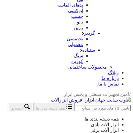
پدهای الماسه
اپوکسی
چسب
نانو
رزین
گردبر
تخصصی
معمولی
سنباده
سنگ
کورین
محصولات ساختمانی
وبلاگ
درباره ما
تماس با ما
تامین تجهیزات صنعتی و پخش ابزار
همه دسته بندی ها
جستجو
جستجو
همه دسته بندی ها
در:
ابزار آلات بادی
ابزار آلات برقی