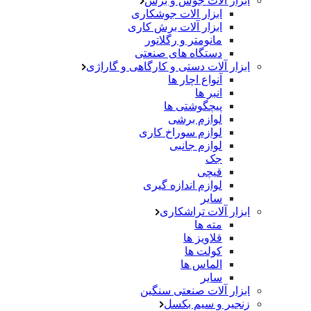
ابزار آلات جوش و برش
ابزار الات جوشکاری
ابزار آلات برش کاری
مانومتر و رگلاتور
دستگاه های صنعتی
ابزار آلات دستی و کارگاهی و گاراژی
آنواع اچار ها
انبر ها
پیچگوشتی ها
لوازم برشی
لوازم سوراخ کاری
لوازم جانبی
جک
قیچی
لوازم اندازه گیری
سایر
ابزار آلات تراشکاری
مته ها
قلاویز ها
کولت ها
الماس ها
سایر
ابزار آلات صنعتی سنگین
زنجیر و سیم بکسل