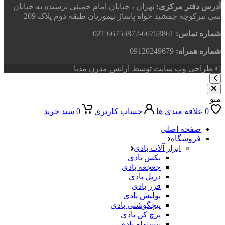
آدرس دفتر مرکزی:
تهران ، خیابان امام خمینی نرسیده به خیابان
سی تیرکوچه جمشید خواه پاساژ تیموریان طبقه دوم پلاک 209
شماره تماس:
66753861-66753872 021
شماره همراه:
09120249679
© طراحی وب سایت توسط آژانس مدرن مدیا
منو
0
علاقه مندی ها
حساب کاربری
0
سبد خرید
صفحه اصلی
فروشگاه
ابزار آلات بادی
بکس بادی
جغجغه بادی
دریل بادی
فرز بادی
پولیش بادی
پیچگوشتی بادی
پرچ کن بادی
پیستوله بادی