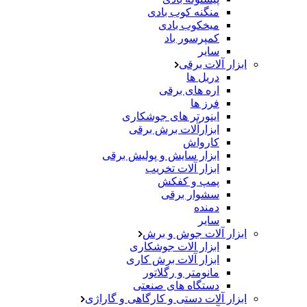
منگنه کوب بادی
میخکوب بادی
کمپرسور باد
سایر
ابزار آلات برقی
دریل ها
اره های برقی
فرز ها
اینورتر های جوشکاری
ابزارآلات برش برقی
کارواش
ابزار سایش و پولیش برقی
ابزار آلات تخریب
پمپ و کفکش
سشوار برقی
دمنده
سایر
ابزار آلات جوش و برش
ابزار الات جوشکاری
ابزار آلات برش کاری
مانومتر و رگلاتور
دستگاه های صنعتی
ابزار آلات دستی و کارگاهی و گاراژی