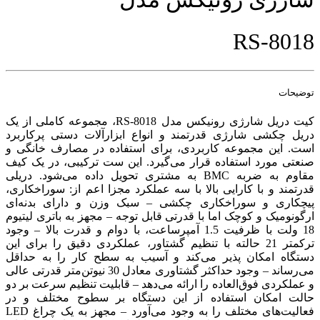
RS-8018
توضیحات
کیت دریل شارژی رونیکس مدل RS-8018، مجموعه کاملی از یک
دریل چکشی شارژی قدرتمند و انواع ابزارآلات دستی پرکاربرد
است. این مجموعه کاربردی، برای استفاده در مصارف خانگی و
صنعتی مورد استفاده قرار می‌گیرد. این ست ترکیبی، در یک کیف
مقاوم به ضربه BMC به مشتری تحویل داده می‌شود. دریلی
قدرتمند و با کارایی بالا با سه عملکرد مجزا اعم از: سوراخکاری،
پیچکاری و سوراخکاری چکشی – سبک وزن و دارای بدنه‌ای
ارگونومیک و کوچک اما با قدرتی قابل توجه – مجهز به باتری لیتیوم
18 ولت با ظرفیت 1.5 آمپرساعت، با دوام و قدرت بالا – وجود
ترکمتر 21 حالته با تنظیم گشتاور، عملکردی دقیق را برای این
دستگاه امکان پذیر می‌کند و آسیب به سطح کار را به حداقل
می‌رساند – وجود حداکثر گشتاوری معادل 30 ​​نیوتن‌متر قدرتی عالی
و عملکردی فوق‌العاده را ارائه می‌د‌هد – قابلیت تنظیم سرعت بر دو
حالت امکان استفاده از این دستگاه بر سطوح مختلف و در
فعالیت‌های مختلف را به وجود می‌آورد – مجهز به یک چراغ LED