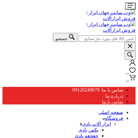
جستجو
0
0
تماس با ما: 09120249679
درباره ما
تماس با ما
صفحه اصلی
فروشگاه
ابزار آلات بادی
بکس بادی
جغجغه بادی