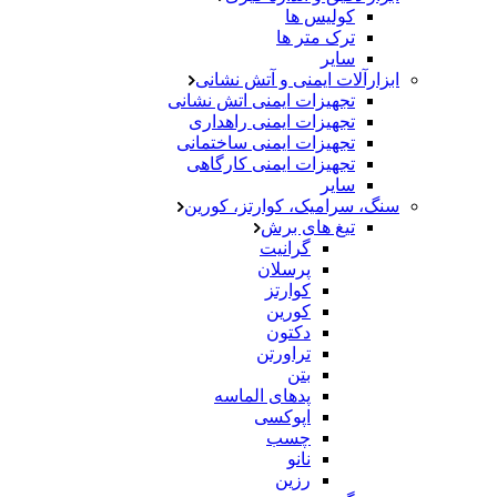
کولیس ها
ترک متر ها
سایر
ابزارآلات ایمنی و آتش نشانی
تجهیزات ایمنی اتش نشانی
تجهیزات ایمنی راهداری
تجهیزات ایمنی ساختمانی
تجهیزات ایمنی کارگاهی
سایر
سنگ، سرامیک، کوارتز، کورین
تیغ های برش
گرانیت
پرسلان
کوارتز
کورین
دکتون
تراورتن
بتن
پدهای الماسه
اپوکسی
چسب
نانو
رزین