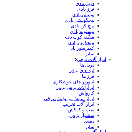
دریل بادی
فرز بادی
پولیش بادی
پیچگوشتی بادی
پرچ کن بادی
پیستوله بادی
منگنه کوب بادی
میخکوب بادی
کمپرسور باد
سایر
ابزار آلات برقی
دریل ها
اره های برقی
فرز ها
اینورتر های جوشکاری
ابزارآلات برش برقی
کارواش
ابزار سایش و پولیش برقی
ابزار آلات تخریب
پمپ و کفکش
سشوار برقی
دمنده
سایر