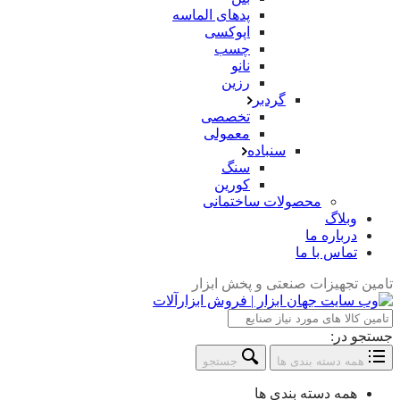
پدهای الماسه
اپوکسی
چسب
نانو
رزین
گردبر
تخصصی
معمولی
سنباده
سنگ
کورین
محصولات ساختمانی
وبلاگ
درباره ما
تماس با ما
تامین تجهیزات صنعتی و پخش ابزار
جستجو در:
همه دسته بندی ها
جستجو
همه دسته بندی ها