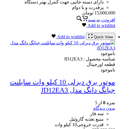
دارای دسته جانبی جهت کنترل بهتر دستگاه
پرقدرت و با دوام
15,000,000
تومان
افزودن به سبد
Add to wishlist
Add to wishlist
Quick View
ناموجود
شناسه محصول :
JD12EA3
قطعه اورجینال
ناموجود
موتور برق دیزلی 10 کیلو وات سایلنت
جیانگ دانگ مدل JD12EA3
نمره
0
از 5
بدون دیدگاه
سه فاز
منبع تغذیه گازوئیل
قدرت خروجی10 کیلو وات