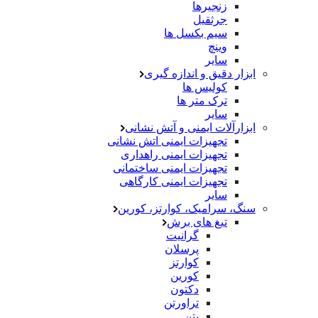
زنجیرها
جرثقیل
سیم بکسل ها
وینچ
سایر
ابزار دقیق و اندازه گیری
کولیس ها
ترک متر ها
سایر
ابزارآلات ایمنی و آتش نشانی
تجهیزات ایمنی اتش نشانی
تجهیزات ایمنی راهداری
تجهیزات ایمنی ساختمانی
تجهیزات ایمنی کارگاهی
سایر
سنگ، سرامیک، کوارتز، کورین
تیغ های برش
گرانیت
پرسلان
کوارتز
کورین
دکتون
تراورتن
بتن