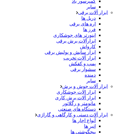
کمپرسور باد
سایر
ابزار آلات برقی
دریل ها
اره های برقی
فرز ها
اینورتر های جوشکاری
ابزارآلات برش برقی
کارواش
ابزار سایش و پولیش برقی
ابزار آلات تخریب
پمپ و کفکش
سشوار برقی
دمنده
سایر
ابزار آلات جوش و برش
ابزار الات جوشکاری
ابزار آلات برش کاری
مانومتر و رگلاتور
دستگاه های صنعتی
ابزار آلات دستی و کارگاهی و گاراژی
آنواع اچار ها
انبر ها
پیچگوشتی ها