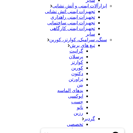
سایر
ابزارآلات ایمنی و آتش نشانی
تجهیزات ایمنی اتش نشانی
تجهیزات ایمنی راهداری
تجهیزات ایمنی ساختمانی
تجهیزات ایمنی کارگاهی
سایر
سنگ، سرامیک، کوارتز، کورین
تیغ های برش
گرانیت
پرسلان
کوارتز
کورین
دکتون
تراورتن
بتن
پدهای الماسه
اپوکسی
چسب
نانو
رزین
گردبر
تخصصی
معمولی