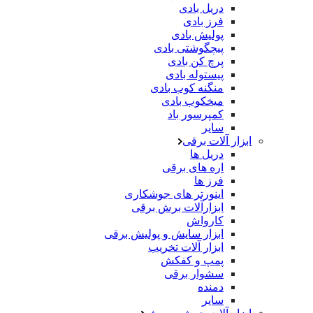
دریل بادی
فرز بادی
پولیش بادی
پیچگوشتی بادی
پرچ کن بادی
پیستوله بادی
منگنه کوب بادی
میخکوب بادی
کمپرسور باد
سایر
ابزار آلات برقی
دریل ها
اره های برقی
فرز ها
اینورتر های جوشکاری
ابزارآلات برش برقی
کارواش
ابزار سایش و پولیش برقی
ابزار آلات تخریب
پمپ و کفکش
سشوار برقی
دمنده
سایر