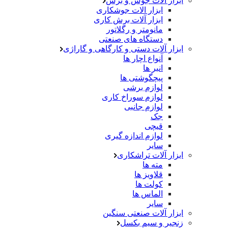
ابزار آلات جوش و برش
ابزار الات جوشکاری
ابزار آلات برش کاری
مانومتر و رگلاتور
دستگاه های صنعتی
ابزار آلات دستی و کارگاهی و گاراژی
آنواع اچار ها
انبر ها
پیچگوشتی ها
لوازم برشی
لوازم سوراخ کاری
لوازم جانبی
جک
قیچی
لوازم اندازه گیری
سایر
ابزار آلات تراشکاری
مته ها
قلاویز ها
کولت ها
الماس ها
سایر
ابزار آلات صنعتی سنگین
زنجیر و سیم بکسل