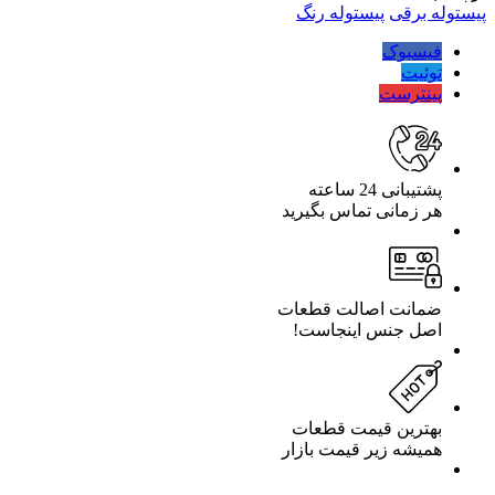
1000
پیستوله برقی
پیستوله رنگ
وات
کربن
فیسبوک
پمپ
توئیت
سرخود
پینترست
مدل
CARBON
1820
تعداد
پشتیبانی 24 ساعته
هر زمانی تماس بگیرید
ضمانت اصالت قطعات
اصل جنس اینجاست!
بهترین قیمت قطعات
همیشه زیر قیمت بازار