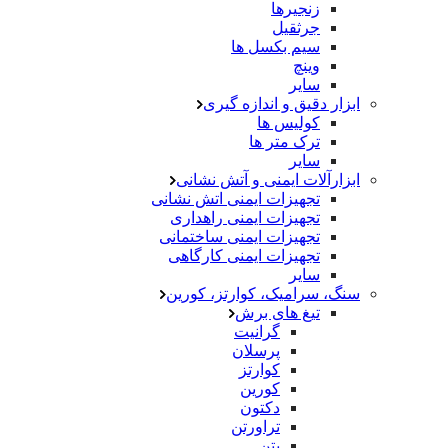
زنجیرها
جرثقیل
سیم بکسل ها
وینچ
سایر
ابزار دقیق و اندازه گیری
کولیس ها
ترک متر ها
سایر
ابزارآلات ایمنی و آتش نشانی
تجهیزات ایمنی اتش نشانی
تجهیزات ایمنی راهداری
تجهیزات ایمنی ساختمانی
تجهیزات ایمنی کارگاهی
سایر
سنگ، سرامیک، کوارتز، کورین
تیغ های برش
گرانیت
پرسلان
کوارتز
کورین
دکتون
تراورتن
بتن