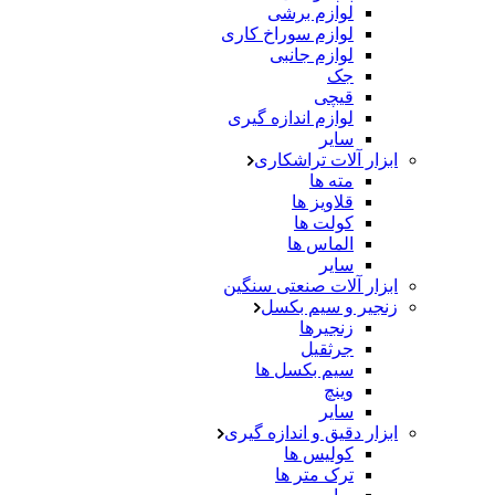
لوازم برشی
لوازم سوراخ کاری
لوازم جانبی
جک
قیچی
لوازم اندازه گیری
سایر
ابزار آلات تراشکاری
مته ها
قلاویز ها
کولت ها
الماس ها
سایر
ابزار آلات صنعتی سنگین
زنجیر و سیم بکسل
زنجیرها
جرثقیل
سیم بکسل ها
وینچ
سایر
ابزار دقیق و اندازه گیری
کولیس ها
ترک متر ها