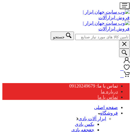
جستجو
0
0
تماس با ما: 09120249679
درباره ما
تماس با ما
صفحه اصلی
فروشگاه
ابزار آلات بادی
بکس بادی
جغجغه بادی