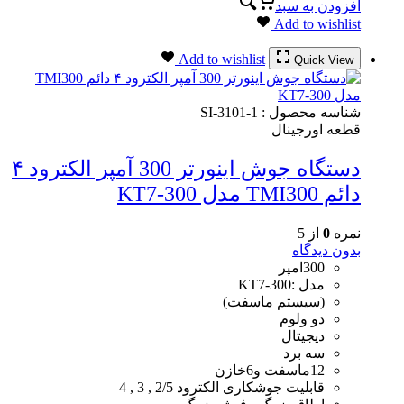
افزودن به سبد
Add to wishlist
Add to wishlist
Quick View
شناسه محصول :
SI-3101-1
قطعه اورجینال
دستگاه جوش اینورتر 300 آمپر الکترود ۴
دائم TMI300 مدل KT7-300
نمره
0
از 5
بدون دیدگاه
300امپر
مدل :KT7-300
(سیستم ماسفت)
دو ولوم
دیجیتال
سه برد
12ماسفت و6خازن
قابلیت جوشکاری الکترود 2/5 , 3 , 4