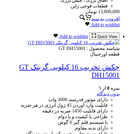
اطاق بزرگ ، فیش بزرگ
قطعات فوجی ژاپن
13,800,000
تومان
افزودن به سبد
Add to wishlist
Add to wishlist
Quick View
شناسه محصول :
GT DH15001
قطعه اورجینال
چکش تخریب 16 کیلویی گریتک GT
DH15001
نمره
0
از 5
بدون دیدگاه
دارای موتور قدرتمند 3000 وات
قابلیت وارد آوردن 45 ژول انرژی در هر ضربه
دارای قابلیت 1450 ضربه در دقیقه
طراحی با کیفیت و با دوام
با سیستم قلم گیر 6 گوش
دارای بدنه مقاوم
دارای دسته جانبی جهت کنترل بهتر دستگاه