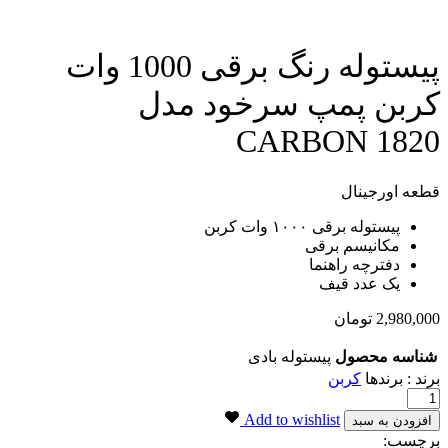
پیستوله رنگ برقی 1000 وات
کربن پمپ سرخود مدل
CARBON 1820
قطعه اورجینال
پیستوله برقی ۱۰۰۰ وات کربن
مکانیسم برقی
دفترچه راهنما
یک عدد قیف
2,980,000
تومان
شناسه محصول
پیستوله بادی
برند : برندها
کربن
پیستوله
رنگ
Add to wishlist
افزودن به سبد
برقی
برچسب: