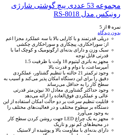
مجموعه 53 عددی پیچ گوشتی شارژی
رونیکس مدل RS-8018
نمره
0
از 5
بدون دیدگاه
دریلی قدرتمند و با کارایی بالا با سه عملکرد مجزا اعم
از: سوراخکاری، پیچکاری و سوراخکاری چکشی
سبک وزن و دارای بدنه‌ای ارگونومیک و کوچک اما با
قدرتی قابل توجه
مجهز به باتری لیتیوم 18 ولت با ظرفیت 1.5
آمپرساعت، با دوام و قدرت بالا
وجود ترکمتر 21 حالته با تنظیم گشتاور، عملکردی
دقیق را برای این دستگاه امکان پذیر می‌کند و آسیب به
سطح کار را به حداقل می‌رساند
وجود حداکثر گشتاوری معادل 30 ​​نیوتن‌متر قدرتی
عالی و عملکردی فوق‌العاده را ارائه می‌د‌هد
قابلیت تنظیم سرعت بر دو حالت امکان استفاده از این
دستگاه بر سطوح مختلف و در فعالیت‌های مختلف را
به وجود می‌آورد
مجهز به یک چراغ LED جهت روشن کردن سطح کار
در محیط‌های کم نور و تاریک
دارای بدنه‌ای با مقاومت بالا و پوشیده از لاستیک