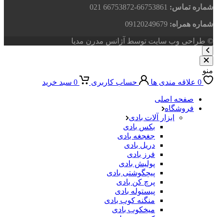
شماره تماس:
66753861-66753872 021
شماره همراه:
09120249679
© طراحی وب سایت توسط آژانس مدرن مدیا
منو
0
علاقه مندی ها
حساب کاربری
0
سبد خرید
صفحه اصلی
فروشگاه
ابزار آلات بادی
بکس بادی
جغجغه بادی
دریل بادی
فرز بادی
پولیش بادی
پیچگوشتی بادی
پرچ کن بادی
پیستوله بادی
منگنه کوب بادی
میخکوب بادی