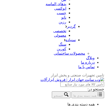
پدهای الماسه
اپوکسی
چسب
نانو
رزین
گردبر
تخصصی
معمولی
سنباده
سنگ
کورین
محصولات ساختمانی
وبلاگ
درباره ما
تماس با ما
تامین تجهیزات صنعتی و پخش ابزار
جستجو در:
همه دسته بندی ها
جستجو
همه دسته بندی ها