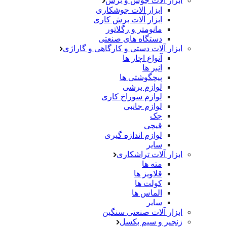
ابزار آلات جوش و برش
ابزار الات جوشکاری
ابزار آلات برش کاری
مانومتر و رگلاتور
دستگاه های صنعتی
ابزار آلات دستی و کارگاهی و گاراژی
آنواع اچار ها
انبر ها
پیچگوشتی ها
لوازم برشی
لوازم سوراخ کاری
لوازم جانبی
جک
قیچی
لوازم اندازه گیری
سایر
ابزار آلات تراشکاری
مته ها
قلاویز ها
کولت ها
الماس ها
سایر
ابزار آلات صنعتی سنگین
زنجیر و سیم بکسل