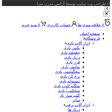
© طراحی وب سایت توسط آژانس مدرن مدیا
منو
0
علاقه مندی ها
حساب کاربری
0
سبد خرید
صفحه اصلی
فروشگاه
ابزار آلات بادی
بکس بادی
جغجغه بادی
دریل بادی
فرز بادی
پولیش بادی
پیچگوشتی بادی
پرچ کن بادی
پیستوله بادی
منگنه کوب بادی
میخکوب بادی
کمپرسور باد
سایر
ابزار آلات برقی
دریل ها