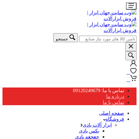
جستجو
0
0
تماس با ما: 09120249679
درباره ما
تماس با ما
صفحه اصلی
فروشگاه
ابزار آلات بادی
بکس بادی
جغجغه بادی