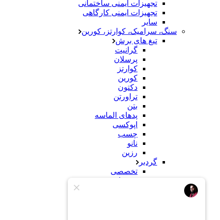
تجهیزات ایمنی ساختمانی
تجهیزات ایمنی کارگاهی
سایر
سنگ، سرامیک، کوارتز، کورین
تیغ های برش
گرانیت
پرسلان
کوارتز
کورین
دکتون
تراورتن
بتن
پدهای الماسه
اپوکسی
چسب
نانو
رزین
گردبر
تخصصی
معمولی
سنباده
سنگ
کورین
محصولات ساختمانی