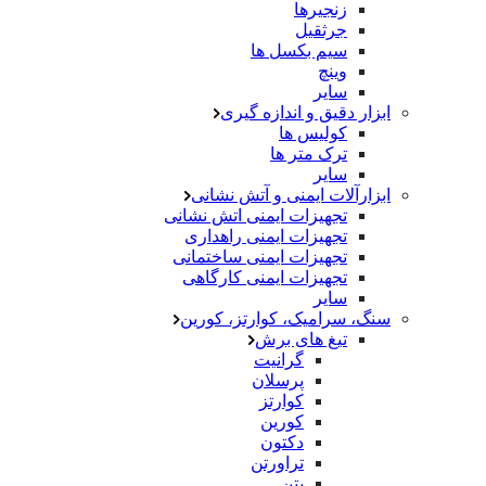
زنجیرها
جرثقیل
سیم بکسل ها
وینچ
سایر
ابزار دقیق و اندازه گیری
کولیس ها
ترک متر ها
سایر
ابزارآلات ایمنی و آتش نشانی
تجهیزات ایمنی اتش نشانی
تجهیزات ایمنی راهداری
تجهیزات ایمنی ساختمانی
تجهیزات ایمنی کارگاهی
سایر
سنگ، سرامیک، کوارتز، کورین
تیغ های برش
گرانیت
پرسلان
کوارتز
کورین
دکتون
تراورتن
بتن