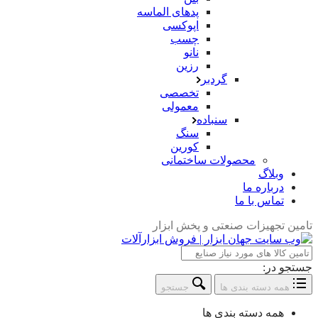
پدهای الماسه
اپوکسی
چسب
نانو
رزین
گردبر
تخصصی
معمولی
سنباده
سنگ
کورین
محصولات ساختمانی
وبلاگ
درباره ما
تماس با ما
تامین تجهیزات صنعتی و پخش ابزار
جستجو در:
همه دسته بندی ها
جستجو
همه دسته بندی ها