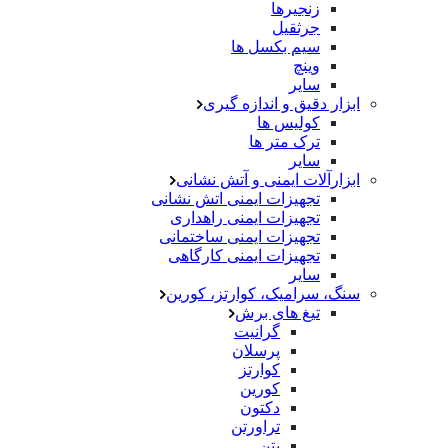
زنجیرها
جرثقیل
سیم بکسل ها
وینچ
سایر
ابزار دقیق و اندازه گیری
کولیس ها
ترک متر ها
سایر
ابزارآلات ایمنی و آتش نشانی
تجهیزات ایمنی اتش نشانی
تجهیزات ایمنی راهداری
تجهیزات ایمنی ساختمانی
تجهیزات ایمنی کارگاهی
سایر
سنگ، سرامیک، کوارتز، کورین
تیغ های برش
گرانیت
پرسلان
کوارتز
کورین
دکتون
تراورتن
بتن