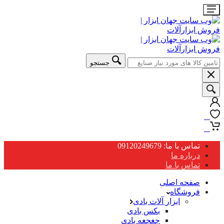
جستجو
0
0
تماس با ما: 09120249679
درباره ما
تماس با ما
صفحه اصلی
فروشگاه
ابزار آلات بادی
بکس بادی
جغجغه بادی