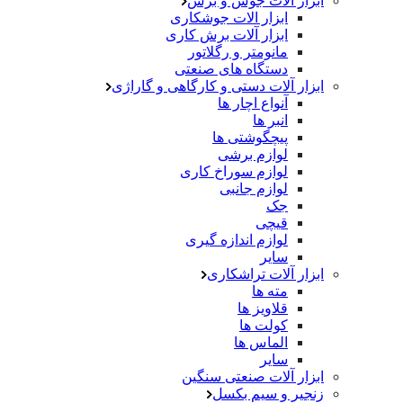
ابزار آلات جوش و برش
ابزار الات جوشکاری
ابزار آلات برش کاری
مانومتر و رگلاتور
دستگاه های صنعتی
ابزار آلات دستی و کارگاهی و گاراژی
آنواع اچار ها
انبر ها
پیچگوشتی ها
لوازم برشی
لوازم سوراخ کاری
لوازم جانبی
جک
قیچی
لوازم اندازه گیری
سایر
ابزار آلات تراشکاری
مته ها
قلاویز ها
کولت ها
الماس ها
سایر
ابزار آلات صنعتی سنگین
زنجیر و سیم بکسل