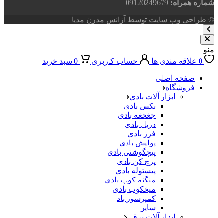
شماره همراه:
09120249679
© طراحی وب سایت توسط آژانس مدرن مدیا
منو
0
علاقه مندی ها
حساب کاربری
0
سبد خرید
صفحه اصلی
فروشگاه
ابزار آلات بادی
بکس بادی
جغجغه بادی
دریل بادی
فرز بادی
پولیش بادی
پیچگوشتی بادی
پرچ کن بادی
پیستوله بادی
منگنه کوب بادی
میخکوب بادی
کمپرسور باد
سایر
ابزار آلات برقی