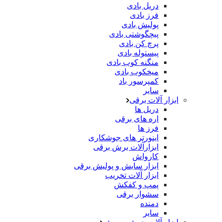
دریل بادی
فرز بادی
پولیش بادی
پیچگوشتی بادی
پرچ کن بادی
پیستوله بادی
منگنه کوب بادی
میخکوب بادی
کمپرسور باد
سایر
ابزار آلات برقی
دریل ها
اره های برقی
فرز ها
اینورتر های جوشکاری
ابزارآلات برش برقی
کارواش
ابزار سایش و پولیش برقی
ابزار آلات تخریب
پمپ و کفکش
سشوار برقی
دمنده
سایر