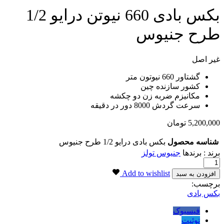
بکس بادی 660 نیوتن درایو 1/2
طرح جنیوس
غیر اصل
گشتاور 660 نیوتون متر
کشور سازنده چین
مکانیزم ضربه زن دو چکشه
سرعت گردش 8000 دور در دقیقه
5,200,000
تومان
شناسه محصول
بکس بادی درایو 1/2 طرح جنیوس
برند : برندها
جنیوس تولز
بکس
بادی
Add to wishlist
افزودن به سبد
660
برچسب:
نیوتن
بکس بادی
درایو
1/2
فیسبوک
طرح
توئیت