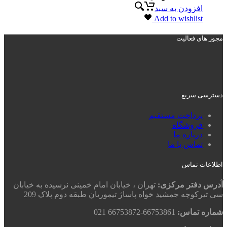
افزودن به سبد
Add to wishlist
مجوز های فعالیت
دسترسی سریع
پرداخت مستقیم
فروشگاه
درباره ما
تماس با ما
اطلاعات تماس
آدرس دفتر مرکزی:
تهران ، خیابان امام خمینی نرسیده به خیابان
سی تیرکوچه جمشید خواه پاساژ تیموریان طبقه دوم پلاک 209
شماره تماس:
66753861-66753872 021