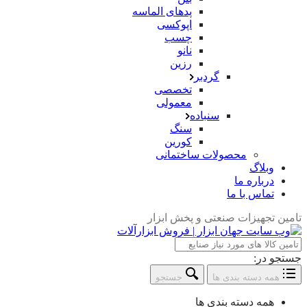
پدهای الماسه
اپوکسی
چسب
نانو
رزین
گردبر
تخصصی
معمولی
سنباده
سنگ
کورین
محصولات ساختمانی
وبلاگ
درباره ما
تماس با ما
تامین تجهیزات صنعتی و پخش ابزار
جستجو در:
همه دسته بندی ها
جستجو
همه دسته بندی ها