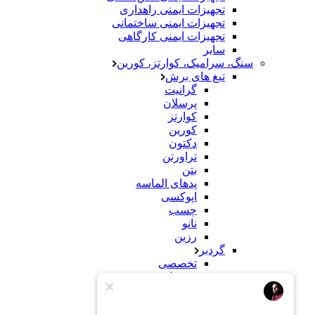
تجهیزات ایمنی راهداری
تجهیزات ایمنی ساختمانی
تجهیزات ایمنی کارگاهی
سایر
سنگ، سرامیک، کوارتز، کورین
تیغ های برش
گرانیت
پرسلان
کوارتز
کورین
دکتون
تراورتن
بتن
پدهای الماسه
اپوکسی
چسب
نانو
رزین
گردبر
تخصصی
معمولی
سنباده
سنگ