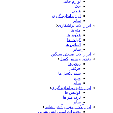
لوازم جانبی
جک
قیچی
لوازم اندازه گیری
سایر
ابزار آلات تراشکاری
مته ها
قلاویز ها
کولت ها
الماس ها
سایر
ابزار آلات صنعتی سنگین
زنجیر و سیم بکسل
زنجیرها
جرثقیل
سیم بکسل ها
وینچ
سایر
ابزار دقیق و اندازه گیری
کولیس ها
ترک متر ها
سایر
ابزارآلات ایمنی و آتش نشانی
تجهیزات ایمنی اتش نشانی