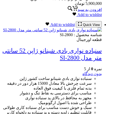
5,900,000
تومان
افزودن به سبد
Add to wishlist
Add to wishlist
Quick View
شناسه محصول :
SI-2800
قطعه اورجینال
سنباده نواری بادی شینانو ژاپن 52 سانتی
متر مدل SI-2800
نمره
0
از 5
بدون دیدگاه
سنباده نواری بادی شینانو ساخت کشور ژاپن
سرعت چرخش بالا معادل 15000 هزار دور در دقیقه
بدنه تمام فلزی با کیفیت فوق العاده
مناسب برای دسترسی به نقاط تنگ و دشوار
مجهز به محافظ در بالای پد سنباده نواری
طراحی شده با اصول ارگونومیک
سبک و خوش دست مناسب برای سنباده کاری طولانی
قابلیت تنظیم زاویه دسته و پد سنباده به دلخواه کاربر